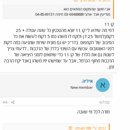
נכתב ע"י עמוס מרון:
אני חושב שהמקום המתאים הוא
מודיעין אגד: ארצי 03-6948888 חיפה 04-8549131
קו 11
לפי מה שידוע לי קו 11 יוצא מהטכניון כל שעה עגולה + 25
דקות(למשל 7:25) ולוקח לו משהו כמו 5 דקות לעשות את כל
הסיבוב של הקמפוס. בדר"כ יש גם מונית שירות שמגיעה כמה דקות
לפני האוטובוס. עכשיו עם השינוי בלו"ז של הרכבות , לדעתי צריך
לשנות גם את הלו"ז של קו 11 כדי שיתאים לזמני היציאה של
הרכבות מחוף הכרמל, אבל עד שמישהו יזיז משהו באגד יקח הרבה
זמן...
איליה.
א
New member
#4
6/7/02
תודה לכל מי שענה.
נכתב ע"י zman188: