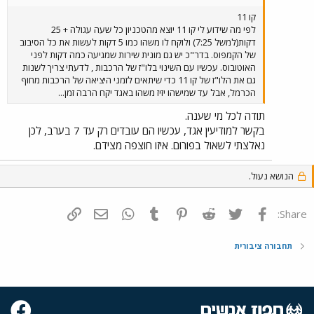
קו 11
לפי מה שידוע לי קו 11 יוצא מהטכניון כל שעה עגולה + 25
דקות(למשל 7:25) ולוקח לו משהו כמו 5 דקות לעשות את כל הסיבוב
של הקמפוס. בדר"כ יש גם מונית שירות שמגיעה כמה דקות לפני
האוטובוס. עכשיו עם השינוי בלו"ז של הרכבות , לדעתי צריך לשנות
גם את הלו"ז של קו 11 כדי שיתאים לזמני היציאה של הרכבות מחוף
הכרמל, אבל עד שמישהו יזיז משהו באגד יקח הרבה זמן...
תודה לכל מי שענה.
בקשר למודיעין אגד, עכשיו הם עובדים רק עד 7 בערב, לכן
נאלצתי לשאול בפורום. איזו חוצפה מצידם.
הנושא נעול.
פייסבוק
Twitter
Reddit
Pinterest
Tumblr
WhatsApp
דואר אלקטרוני
הוסף קישור
Share:
תחבורה ציבורית