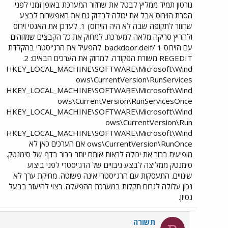
נורטון תמיד ממליץ לבטל את שחזור המערכת באופן זמני לפני
הסרת הוירוס אבל את יכולה לבדוק גם את האפשרות לבצע
שחזור לתקופה שבה לא היה הוירוס) 1. לעדכן את האנטי וירוס
ולהריץ סריקה מלאה למערכת. למחוק את כל הקבצים שמזוהים
עם הוירוס backdoor.delf/ 1. להפעיל את הרג'יסטרי בהקלדת
REGEDIT משורת הפקודה. למחוק את הערכים הבאים: 2.
HKEY_LOCAL_MACHINE\SOFTWARE\Microsoft\Wind
ows\CurrentVersion\RunServices
HKEY_LOCAL_MACHINE\SOFTWARE\Microsoft\Wind
ows\CurrentVersion\RunServicesOnce
HKEY_LOCAL_MACHINE\SOFTWARE\Microsoft\Wind
ows\CurrentVersion\Run
HKEY_LOCAL_MACHINE\SOFTWARE\Microsoft\Wind
ows\CurrentVersion\RunOnce אם הערכים כאן לא
מופיעים ברור את יכולה לראות אותם יותר ברור בדף של סימנטק.
סימנטק ממליצה לבצע גיבויים של הרג'יסטרי לפני ביצוע
שינויים. התעסקות עם הרג'יסטרי אינה פשוטה. מחיקת ערך לא
נכון עלולה לגרום תקלות במערכת ההפעלה. רצוי להיעזר בבעל
נסיון.
תשורה