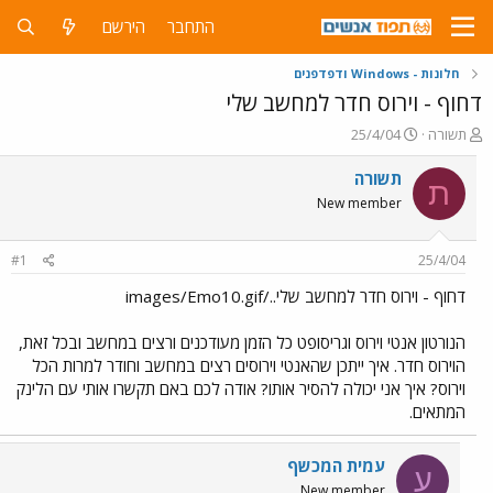
התחבר
הירשם
חלונות - Windows ודפדפנים
דחוף - וירוס חדר למחשב שלי
פ
פ
תשורה
25/4/04
ו
ו
ת
ר
תשורה
ת
ח
ס
New member
ה
ם
נ
ב
ו
ת
#1
25/4/04
ש
א
א
ר
דחוף - וירוס חדר למחשב שלי../images/Emo10.gif
י
ך
הנורטון אנטי וירוס וגריסופט כל הזמן מעודכנים ורצים במחשב ובכל זאת,
הוירוס חדר. איך ייתכן שהאנטי וירוסים רצים במחשב וחודר למרות הכל
וירוס? איך אני יכולה להסיר אותו? אודה לכם באם תקשרו אותי עם הלינק
המתאים.
עמית המכשף
ע
New member