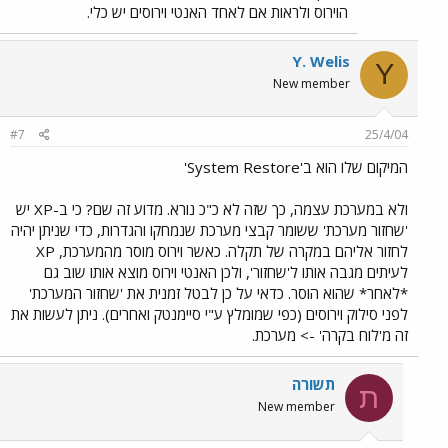
הוירוס ולראות אם לאחד האנטי וירוסים יש כלי.
Y. Welis
Y
New member
#7
25/4/04
המיקום שלו הוא ב'System Restore'
ולא במערכת עצמה, כך שזה לא כ"כ נורא. מדוע זה שם? כי ב-XP יש
'שחזור מערכת' ששומר קבצי מערכת שנמחקו והגדרות, כדי שניתן יהיה
לחזור אליהם במקרה של תקלה. כאשר וירוס מוסר מהמערכת, XP
לעיתים מגבה אותו ל'שחזור', ולכן האנטי וירוס מוצא אותו שוב גם
*לאחר* שהוא הוסר. כדאי על כן לבטל זמנית את 'שחזור המערכת'
לפני סילוק וירוסים (כפי שמומלץ ע"י סיימנטק ואחרים). ניתן לעשות את
זה מ'לוח בקרה' -> מערכת.
תשורה
ת
New member