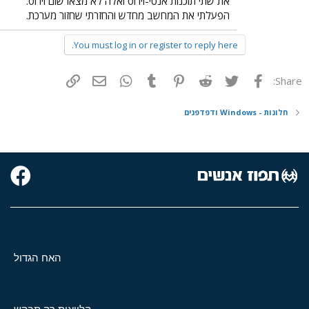
את שתי תוכנות אנטי-וירוס ואלה לא מצאו שום וירוס.
הפעלתי את המחשב מחדש והחזרתי שחזור מערכת.
You must log in or register to reply here.
פייסבוק
Twitter
Reddit
Pinterest
Tumblr
WhatsApp
דואר אלקטרוני
הוסף קישור
Share:
חלונות - Windows ודפדפנים
האח הגדול