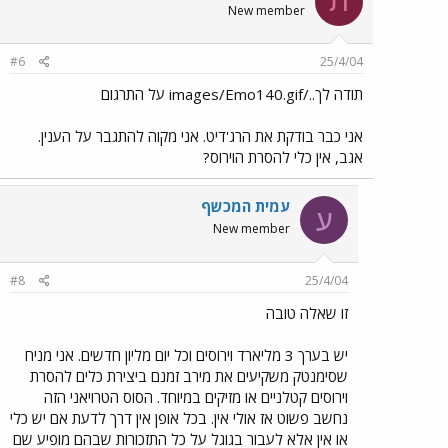
ת
New member
#6
25/4/04
תודה לך../images/Emo140.gif על התרגום
אני כבר בודקת את הרג'דיט. אני מקוה להתגבר על הענין.
אגב, אין כלי להסרת הוירוס?
עמית המכשף
ע
New member
#8
25/4/04
זו שאלה טובה
יש בערך 3 מליארד וירוסים וכל יום מליון חדשים. אני מניח
שסימנטק משקיעים את מירב זמנם ביצירת כלים להסרת
וירוסים קטלניים או מזיקים במיוחד. הסוס הטרויאני הזה
נחשב פשוט אז אולי אין. בכל אופן אין דרך לדעת אם יש כלי
או אין אלא לעבור בגוגל על כל התזכורות שבהם מופיע שם