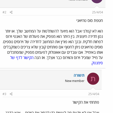
#2
25/4/04
חטפת סוס טרויאני
הוא לא קטלני אבל הוא מיועד להשתלטות על המחשב שלך. או יותר
נכון חדירה חיצונית. בין היתר הוא מפסיק את פעולתו של האנטי וירוס
לפחות חלקית. ובכך הוא פורץ את המחשב לחדירה של וירוסים נוספים.
סוסים טרויאנים ניתן לחטוף אם פותחים קובץ שלא צריכים כשמקבלים
אותו באימייל. אם עובדים עם אאוטלוק לפעמים מספיק שמסתכלים
על מייל שמכיל וירוס והווירוס כבר אצלך. אז הנה
הקישור לדף של
סימנטק
.
תשורה
ת
New member
#3
25/4/04
פתחתי את הקישור
אבל אני לא יודעת מה לעשות כדי להסיר את הוירוס..... אנא הדרך