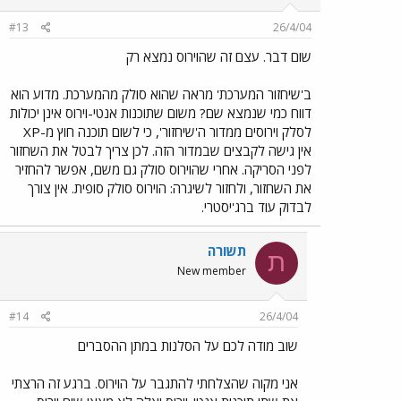
#13
26/4/04
שום דבר. עצם זה שהוירוס נמצא רק
ב'שיחזור המערכת' מראה שהוא סולק מהמערכת. מדוע הוא
דווח כמי שנמצא שם? משום שתוכנות אנטי-וירוס אינן יכולות
לסלק וירוסים ממדור ה'שיחזור', כי לשום תוכנה חוץ מ-XP
אין גישה לקבצים שבמדור הזה. לכן צריך לבטל את השחזור
לפני הסריקה. אחרי שהוירוס סולק גם משם, אפשר להחזיר
את השחזור, ולחזור לשיגרה: הוירוס סולק סופית. אין צורך
לבדוק עוד ברג'יסטרי.
תשורה
ת
New member
#14
26/4/04
שוב מודה לכם על הסלנות במתן ההסברים
אני מקוה שהצלחתי להתגבר על הוירוס. ברגע זה הרצתי