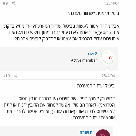
#9
25/4/04
ביטלתי זמנית "שחזור מערכת"
אבל מה זה אמור לעשות בביטול שחזור המערכת? ועד מתי? בדקתי
את ה-regedit והאמת לא נגעתי בדבר מתוך חשש לגרוע. האם
אותו וירוס עלול להכפיל את עצמו או להדביק קבצים אחרים?
uzi2
Active member
#10
25/4/04
ביטול שחזור המערכת
דרוש רק לצורך הניקוי של הוירוס (או במקרה הנדון הסוס
הטרויאני). לאחר הביטול, אפשר למחוק את הקובץ ידנית או לתת
לאנטיוירוס לנקות אותו (אם זה עובד), ואח"כ אפשר להחזיר את
אופציית שחזור המערכת.
תשורה