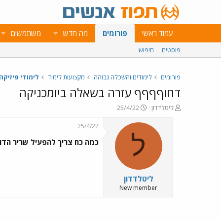
עמוד ראשי
פורומים
מה חדש
משתמשים
פוסטים
חיפוש
פורומים
לימודים והשכלה גבוהה
מקצועות לימוד
לימודי פיזיקה
דחוףףףף עזרה בשאלה ביומכניקה
פ
פ
ליטלדדון
25/4/22
ו
ו
ת
ר
25/4/22
ח
ס
ל
כמה כח צריך להפעיל שריר הדו-ראשי על מנת להחזיק מש
ה
ם
נ
ב
ו
ת
ש
א
ליטלדדון
א
ר
י
New member
ך