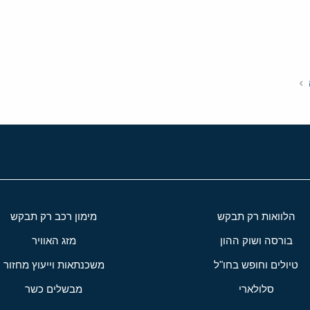
י
שור
הלוואות רק תבקש
מימון רכב רק תבקש
בורסה ושוק ההון
מזג האוויר
טיולים וחופש בחו"ל
משכנתאות וייעוץ מחזור
סלולארי
מבשלים כשר