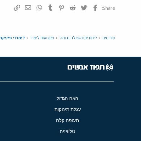
פייסבוק
Twitter
Reddit
Pinterest
Tumblr
WhatsApp
דואר אלקטרונ
הוסף קי
Share:
פורומים
לימודים והשכלה גבוהה
מקצועות לימוד
לימודי פיזיקה
האח הגדול
עגלת תינוקות
תעופה קלה
טלוויזיה