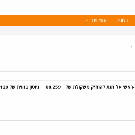
בלוגים
המומחים
קולת של __88.259___ ניוטון בזווית של 120 מעלות במפרק המרפק?