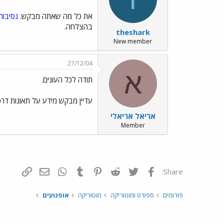
את כל מה שאתה מבקש.
נסיבות
בהצלחה.
theshark
New member
27/12/04
א
תודה לכל העונים.
עדיין מבקש מידע על תאונות דרכ
אריאל אריאלי
Member
פייסבוק
Twitter
Reddit
Pinterest
Tumblr
WhatsApp
דואר אלקטרונ
הוסף קי
Share:
פורומים
ספורט ומוטוריקה
מוטוריקה
אופנועים