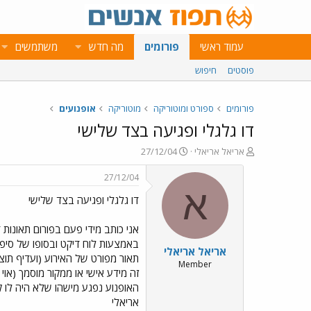
עמוד ראשי
פורומים
מה חדש
משתמשים
פוסטים
חיפוש
פורומים
ספורט ומוטוריקה
מוטוריקה
אופנועים
דו גלגלי ופגיעה בצד שלישי
פ
פ
אריאל אריאלי
27/12/04
ו
ו
ת
ר
27/12/04
ח
ס
א
דו גלגלי ופגיעה בצד שלישי
ה
ם
נ
ב
ו
ת
אני כותב מידי פעם בפורום תאונות
ש
א
באמצעות לוח דיקט ובסופו של סיפו
אריאל אריאלי
א
ר
תאור מפורט של האירוע (ועדיף תוצ
י
Member
זה מידע אישי או ממקור מוסמך (אוי
ך
אריאלי