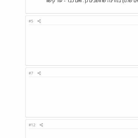
ם שלנו) במדינה שחושבים כך. ואם כבר - עוד קישור
#5
#7
#12