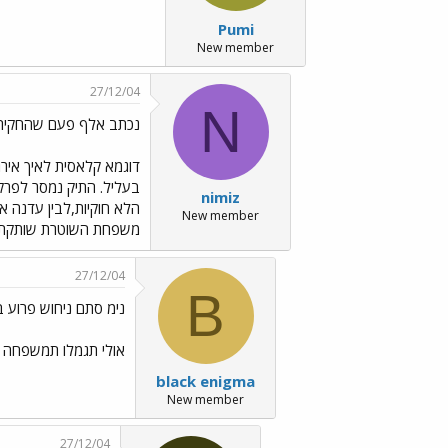
Pumi
New member
27/12/04
N
נכתב אלף פעם שהחקיר
דוגמא קלאסית לאיך איר
בעליל. התיק נמסר לפרק
nimiz
הלא חוקיות,לבין עדנה 
New member
משפחת השוטרת שותקת כמ
27/12/04
B
נימ סתם ניחוש פרוע ב
אולי תגמלו תמשפחה טו
black enigma
New member
27/12/04