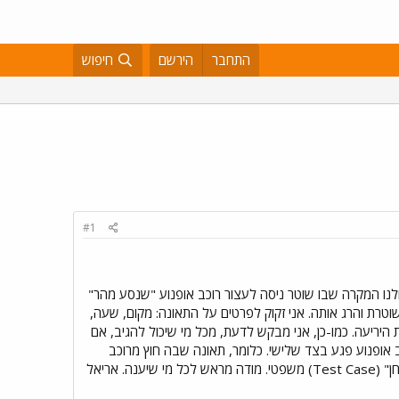
התחבר
הירשם
חיפוש
#1
ולנו המקרה שבו שוטר ניסה לעצור רוכב אופנוע "שנסע מהר"
וטרת והרג אותה. אני זקוק לפרטים על התאונה: מקום, שעה,
יריעה. כמו-כן, אני מבקש לדעת, מכל מי שיכול להגיב, אם
כב אופנוע פגע בצד שלישי. כלומר, תאונה שבה חוץ מרוכב
האופנוע נפגע מישהו שלא היה לו קשר לאופנוע - הולך רגל או נוסע ברכב אחר. המידע נחוץ לי בקשר ל"מקרה בוחן" (Test Case) משפטי. מודה מראש לכל מי שיענה. אריאל