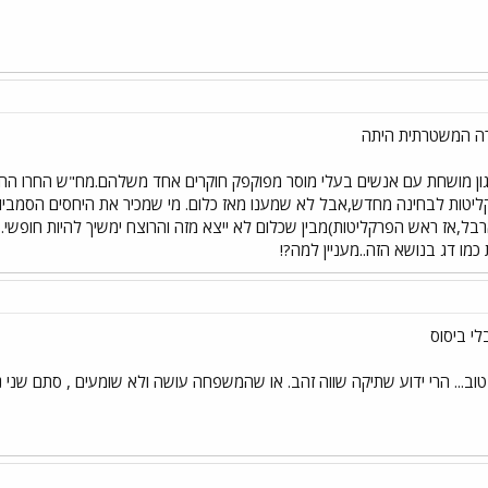
ה המשטרתית היתה
גון מושחת עם אנשים בעלי מוסר מפוקפק חוקרים אחד משלהם.מח"ש החרו החז
ליטות לבחינה מחדש,אבל לא שמענו מאז כלום. מי שמכיר את היחסים הסמביו
ארבל,אז ראש הפרקליטות)מבין שכלום לא ייצא מזה והרוצח ימשיך להיות חופש
ו דג בנושא הזה..מעניין למה?!
לי ביסוס
ב... הרי ידוע שתיקה שווה זהב. או שהמשפחה עושה ולא שומעים , סתם שני ני