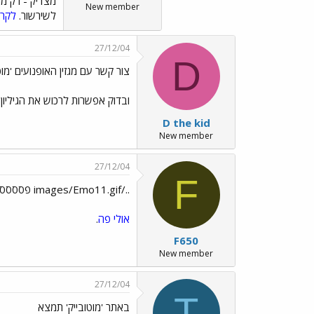
מצדיק - רק מע
New member
לשירשור.
לקרו
27/12/04
D
צור קשר עם מגזין האופנועים 'מוט
ובדוק אפשרות לרכוש את הגיליו
D the kid
New member
27/12/04
F
../images/Emo11.gif פסססססט !
אולי פה
.
F650
New member
27/12/04
T
באתר 'מוטובייק' תמצא