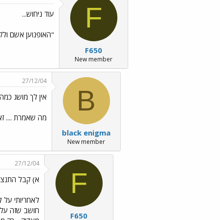
F
עוד ניחוש...
"האופנוען אשם ולקח
F650
New member
27/12/04
B
אין לך מושג כמה 
מה שאמרת .... ז
black enigma
New member
27/12/04
F
א) קבל התנצל
לאחריותי על ל
חושב שזה על
F650