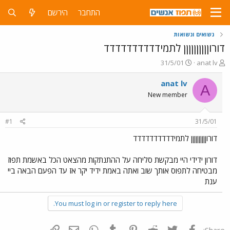
התחבר
הירשם
נשואים ונשואות
דורוןןןןןןןןןן לתמידדדדדדדדדד
פ
פ
31/5/01
anat lv
ו
ו
ת
ר
anat lv
A
ח
ס
New member
ה
ם
נ
ב
ו
ת
#1
31/5/01
ש
א
א
ר
דורוןןןןןןןןןן לתמידדדדדדדדדד
י
ך
דורון ידידי היי מבקשת סליחה על ההתנתקות מהצאט הכל באשמת תפוז
מבטיחה לתפוס אותך שוב ואתה באמת ידיד יקר אז עד הפעם הבאה ביי
ענת
You must log in or register to reply here.
פייסבוק
Twitter
Reddit
Pinterest
Tumblr
WhatsApp
דואר אלקטרוני
הוסף קישור
Share: