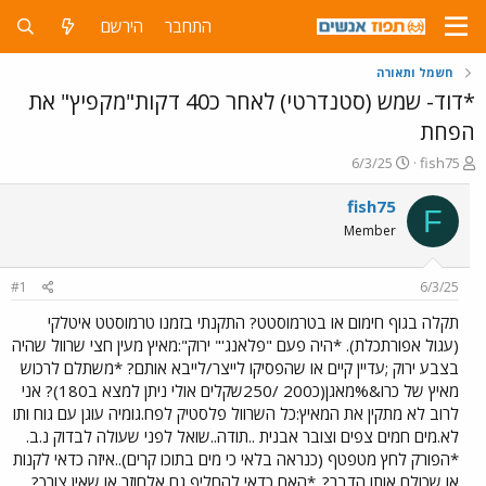
התחבר
הירשם
חשמל ותאורה
*דוד- שמש (סטנדרטי) לאחר כ40 דקות"מקפיץ" את
הפחת
פ
פ
6/3/25
fish75
ו
ו
ת
ר
fish75
F
ח
ס
Member
ה
ם
נ
ב
ו
ת
#1
6/3/25
ש
א
א
ר
תקלה בגוף חימום או בטרמוסטט? התקנתי בזמנו טרמוסטט איטלקי
י
(עגול אפורתכלת). *היה פעם "פלאנג'" ירוק":מאיץ מעין חצי שרוול שהיה
ך
בצבע ירוק ;עדיין קיים או שהפסיקו לייצר/לייבא אותם? *משתלם לרכוש
מאיץ של כרו&%מאגן(כ200 /250שקלים אולי ניתן למצא ב180)? אני
לרוב לא מתקין את המאיץ:כל השרוול פלסטיק לפח.גומיה עוגן עם גוח ותו
לא.מים חמים צפים וצובר אבנית ..תודה..שואל לפני שעולה לבדוק נ.ב.
*הפורק לחץ מטפטף (כנראה בלאי כי מים בתוכו קרים)..איזה כדאי לקנות
או שכולם אותו הדבר?..*האם כדאי להחליף גם אלחוזר או שאין צורך?