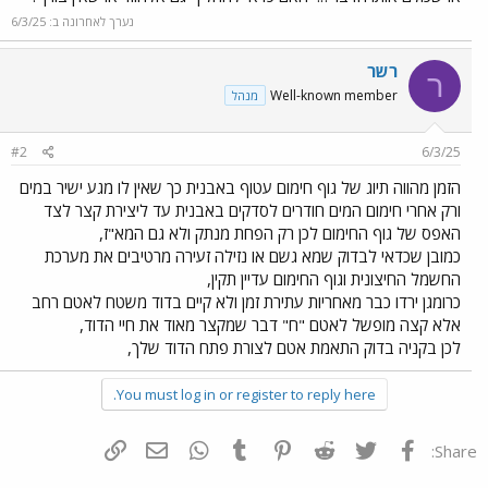
נערך לאחרונה ב:
6/3/25
רשר
ר
Well-known member
מנהל
#2
6/3/25
הזמן מהווה תיוג של גוף חימום עטוף באבנית כך שאין לו מגע ישיר במים
ורק אחרי חימום המים חודרים לסדקים באבנית עד ליצירת קצר לצד
האפס של גוף החימום לכן רק הפחת מנתק ולא גם המא"ז,
כמובן שכדאי לבדוק שמא גשם או נזילה זעירה מרטיבים את מערכת
החשמל החיצונית וגוף החימום עדיין תקין,
כרומגן ירדו כבר מאחריות עתירת זמן ולא קיים בדוד משטח לאטם רחב
אלא קצה מופשל לאטם "ח" דבר שמקצר מאוד את חיי הדוד,
לכן בקניה בדוק התאמת אטם לצורת פתח הדוד שלך,
You must log in or register to reply here.
פייסבוק
Twitter
Reddit
Pinterest
Tumblr
WhatsApp
דואר אלקטרוני
הוסף קישור
Share: