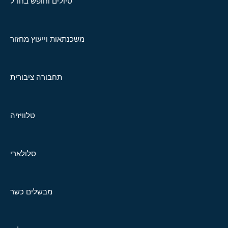
טיולים וחופש בחו"ל
משכנתאות וייעוץ מחזור
תחבורה ציבורית
טלוויזיה
סלולארי
מבשלים כשר