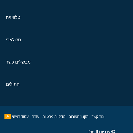
טלוויזיה
סלולארי
מבשלים כשר
חתולים
צור קשר
תקנון הפורום
מדיניות פרטיות
עזרה
עמוד ראשי
עברית (he_IL)