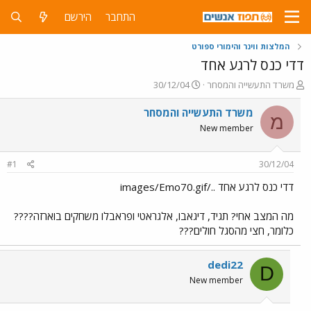
התחבר
הירשם
המלצות ווינר והימורי ספורט
דדי כנס לרגע אחד
פ
פ
משרד התעשייה והמסחר
30/12/04
ו
ו
ת
ר
משרד התעשייה והמסחר
מ
ח
ס
New member
ה
ם
נ
ב
ו
ת
#1
30/12/04
ש
א
א
ר
דדי כנס לרגע אחד ../images/Emo70.gif
י
ך
מה המצב אחי? תגיד, דיגאבו, אלגראטי ופראבלו משחקים בוארזה????
כלומר, חצי מהסגל חולים???
dedi22
D
New member