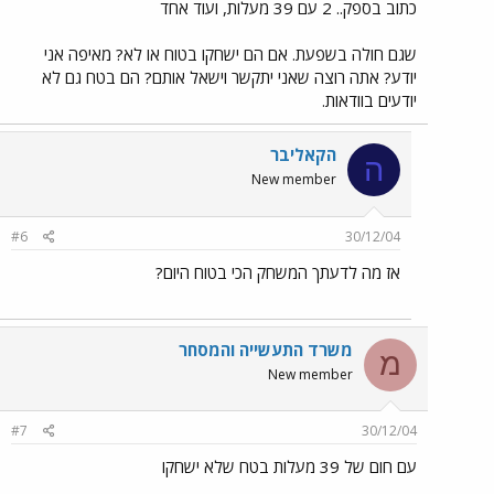
כתוב בספק.. 2 עם 39 מעלות, ועוד אחד
שגם חולה בשפעת. אם הם ישחקו בטוח או לא? מאיפה אני
יודע? אתה רוצה שאני יתקשר וישאל אותם? הם בטח גם לא
יודעים בוודאות.
הקאליבר
ה
New member
#6
30/12/04
אז מה לדעתך המשחק הכי בטוח היום?
משרד התעשייה והמסחר
מ
New member
#7
30/12/04
עם חום של 39 מעלות בטח שלא ישחקו