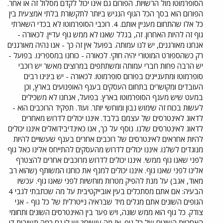
הסופרמוטו מול הרשויות. הפורום גם אינו יכול לקדם מסלול זה או אחר.
הפורום הוא בסך הכל הגוף הנגיש ביותר לתקשורת בלתי אמצעית בין
כל אלו שהתחום מעניין אותם. 4. רוכבי הסופרמוטו לא בכדי השארתי
גוף זה להיות האחרון. זה, בגלל שאנו לא ממש גוף עדיין. לכאורה -
אנחנו מאורגנים, יש לנו עמותה. בפועל אין זה כך - אנו נהיה מאורגנים
רק כשהספורט המוטורי יהיה חוקי. לכאורה - כוחנו במספרינו. בפועל -
יש הרבה פחות חברי עמותה ומשתתפים במרוצים מאשר יש רוכבי
סופרמוטו ומתעניינים בפורום סופרמוטו. לכאורה - יש בינינו רבים
העובדים ומקושרים בתחום העסקים בענף האופנועים בארץ, וכן
במעט שיש מענף הסופרמוטו בארץ. בפועל, אנחנו לא משכילים
לעשות בכוח זה שימוש נבון ומוחשי יותר. ועוד. תפקיד הרוכבים הוא -
לדאוג לאינטרסים של עצמם בלבד. איננו יכולים לדרוש מאחרים
לדאוג לאינטרסים שלנו. נוסף על כך, אנו כאינדיבידואלים איננו יכולים
להיות אחראים לאינטרסים של רוכבים אחרים בענף שעשויים להיות
מנוגדים לשלנו. איננו יכולים לדרוש מהעסקים להתייחס אלינו כאל גוף
לפני שאנו גוף ממשי. איננו יכולים לדרוש מרוכבים אחרים להצטרף
אלינו לפני שאנו גוף. איננו יכולים למנף את כוחנו המשותף (שהוא רב
מאוד, אגב) על מנת להפיק מטרות מוחשיות לפני שאנו גוף. עכשיו
הבעיה: אם אתם מסתכלים בעין אובייקטיבית על מה שכתבתי לגבי 4
הגופים השונים אתם מגלים מיד שבראיה נייטרלית של כל גוף - אני
צודק. כל גוף הוא ממש שונה, ויש פער בין האינטרסים השונים ותחומי
האחריות השונים של כל גוף. אז מה עושים? יש לי גם כמה תשובות די