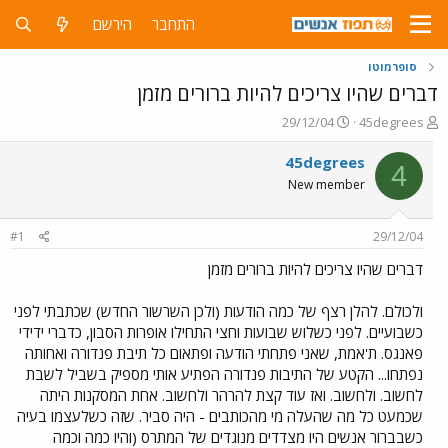
התחבר
הירשם
סופרמוטו
דברים שהיו צריכים להיות ברורים מזמן
פ
פ
29/12/04
45degrees
ו
ו
ת
ר
45degrees
4
ח
ס
New member
ה
ם
נ
ב
ו
ת
#1
29/12/04
ש
א
א
ר
דברים שהיו צריכים להיות ברורים מזמן
י
ך
ולכולם. להלן רצף של כמה הודעות (ולכן השרשור החדש) שכתבתי לפני
כשבועיים. לפני כשלוש שבועות וחצי התחילו אופרות הסבון, כדברי ידידי
פאנגס. ת'אמת, שאני פתחתי הודעה ופתאום כל תיבת פנדורה ואחותה
נפתחו... הקטע של התיבות פנדורה הפתיע אותי מספיק בשביל לשבת
לחשוב. ולחשוב. ואז עוד קצת להרהר ולחשוב. אחת המסקנות היתה
שכמעט כל מה שהעלה מי מהכותבים - היה סביר. שזה כשלעצמו בעיה
כשבברור אנשים היו מצדדים מנוגדים של המתרס (והיו כמה וכמה