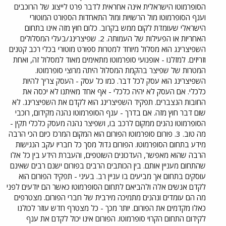
הסופרמוטו הישראלית אינה אחראית לדבר פרט לייצוג של הרוכבים
וענף הסופרמוטו מול הרשויות ומול התאחדות הספורט המוטורי
הישראלי שעומדת לקום ממש בקרוב. כלום חוץ מזה אינו בתחום
האחריות או הפעילות של העמותה. 2. שפיצרינג/בעלי המסלולים
השפיצרינג הוא מסלול מיוחד למטרות ספורט מוטורי בכלי רכב קטנים
וזריזים. למזלנו - אופנועי סופרמוטו מתאימים מאוד למסלול זה, ואחת
המטרות של שפיצר בהקמת המסלול היתה מרוצי סופרמוטו.
השפיצרינג הוא עסק לכל דבר. כמו כל עסק - העסק צריך להיות
כלכלי. אם העסק לא יהיה כלכלי - אף אחד מאיתנו לא יכסה את
החובות הנצברים. תפקיד השפיצרינג הוא לקדם את השפיצרינג. לא
שום דבר חוץ מזה. אם בדרך - ענף הסופרמוטו נהנה מקידום, רוכבי
הסופרמוטו נהנים ממקום לרכב בו, ושפיצר נהנה מעסק כלכלי תקין -
מה טוב. 3. פורום סופרמוטו הפורום הוא המקום המרכז כיום הכי הרבה
מידע בתחום הסופרמוטו. הפורום גדול מסך כל חבריו עקב הנגישות
הרבה שהוא מאפשר, העדכונים השוטפים, והעברת הידע בין כל אלו
שהתחום מעניין אותם. בין הכותבים הרבים בפורום ישנם רבים שאינם
עוסקים בתחום אך מביעים בו עניין רב. בעיני - תפקיד הפורום הוא
לקדם אנשים אלה ולהביאם לתחום הסופרמוטו כאשר הם יודעים לפני
מה הם עומדים ונהנים מתמיכה מירבית של חברי הפורום. מצטרפים
כאלו מקדמים את הפורום. יותר מכך - כל מצטרף חדש עוזר לכולנו
לקידום התחום הקרוי סופרמוטו. הפורום אינו יכול לקדם את ענף