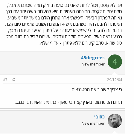
אני לא קוסם, ויכול להיות שאני גם טועה בחלק ממה שכתבתי. אבל,
כולנו יכולים לקטר. החוכמה האמיתית היא להעלות בעיה יחד עם דרך
נאותה לפתרון הבעיה. חיפשתי אחר פתרון הולם במשך יותר משבוע.
המפתח להבנה היה כשהבנתי ש 4 הגופים השונים פועלים כיום קצת
בניגוד זה לזה, מבלי שמישהו "עובד" על פתרון הפערים. יתרה מכך,
כרגע נראה כאילו הפערים הולכים וגדלים. אשמח לביקורת בונה מכל
סוג שהוא. סתם קיטורים ללא פתרון - עדיף שלא.
45degrees
4
New member
#7
29/12/04
כי צריך לשבור את הסטגנציה
תחום הסופרמוטו בארץ קצת בקפאון - כמו מזג האויר. תנו בגז....
כRובי
New member