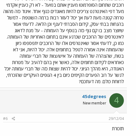
רוכבים שתחום הסופרמוטו מעניין אותם בפועל - לא רק כעניין אקדמי
מעל דפי האינטרנט צריכים להיות מאוגדים כגוף אחד. איגוד כזה מהווה
טרחה קטנה מעת לעת אך יכול לעזור רבות ברמה השוטפת - למשל
בהנחות בבתי עסק, קידום הסברתי לענף וכן הלאה. לדעתי אסור
שיווצר מצב בו קם גוף כזה בנוסף על העמותה - על מנת לדאוג
לאינטרסים של הרוכבים שכרגע אינם בתחום האחריות של העמותה.
כמו כן, לדעתי אסור שאינטרסים אלו של הרוכבים יתפספסו כיוון
שהעמותה אינה אמורה לטפל בתחומים אלה. יכול להיות, אני לא
בטוח, שהצהרה של העמותה על איש/צוות של חברי עמותה
כאחראים לקידום תחומים אלה, כאשר אין בהם להעיב על מטרות
האגודה, היא מהלך הגיוני. יכול להיות שצוות כזה של חברי עמותה יוכל
לגשר על רוב הפערים הקיימים כיום בין 4 הגופים העיקריים שהזכרתי,
לרווחת כולם. מה דעתכם?
45degrees
4
New member
#6
29/12/04
תזכורת