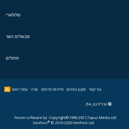
סלולארי
מבשלים כשר
חתולים
צור קשר
תקנון הפורום
מדיניות פרטיות
עזרה
עמוד ראשי
עברית (he_IL)
Forum software by
Copyright©1996-2021,Tapuz Media Ltd.
®
XenForo
© 2010-2020 XenForo Ltd.