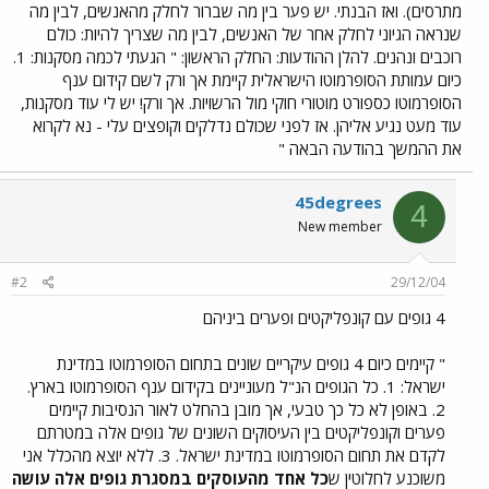
מתרסים). ואז הבנתי. יש פער בין מה שברור לחלק מהאנשים, לבין מה
שנראה הגיוני לחלק אחר של האנשים, לבין מה שצריך להיות: כולם
רוכבים ונהנים. להלן ההודעות: החלק הראשון: " הגעתי לכמה מסקנות: 1.
כיום עמותת הסופרמוטו הישראלית קיימת אך ורק לשם קידום ענף
הסופרמוטו כספורט מוטורי חוקי מול הרשויות. אך ורק! יש לי עוד מסקנות,
עוד מעט נגיע אליהן. אז לפני שכולם נדלקים וקופצים עלי - נא לקרוא
את ההמשך בהודעה הבאה "
45degrees
4
New member
#2
29/12/04
4 גופים עם קונפליקטים ופערים ביניהם
" קיימים כיום 4 גופים עיקריים שונים בתחום הסופרמוטו במדינת
ישראל: 1. כל הגופים הנ"ל מעוניינים בקידום ענף הסופרמוטו בארץ.
2. באופן לא כל כך טבעי, אך מובן בהחלט לאור הנסיבות קיימים
פערים וקונפליקטים בין העיסוקים השונים של גופים אלה במטרתם
לקדם את תחום הסופרמוטו במדינת ישראל. 3. ללא יוצא מהכלל אני
משוכנע לחלוטין ש
כל אחד מהעוסקים במסגרת גופים אלה עושה