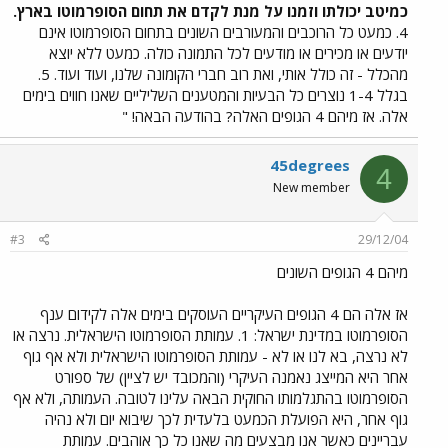
כמיטב יכולתו וזמנו על מנת לקדם את תחום הסופרמוטו בארץ.
4. כמעט כל הרוכבים והמעורבים השונים בתחום הסופרמוטו אינם
יודעים או מכירים או מודעים לכל התמונה כולה. כמעט ללא יוצא
מהכלל - זה כולל אותי, ואת רוב חברי הקומונה שלנו, ועוד ועוד. 5.
בגלל 1-4 נוצרים כל הבעיות והמטענים השליליים שאנו חווים בימים
אלה. אז מיהם 4 הגופים האלה? בהודעה הבאה! "
45degrees
4
New member
#3
29/12/04
מיהם 4 הגופים השונים
אז אלה הם 4 הגופים העיקריים העוסקים בימים אלה לקידום ענף
הסופרמוטו במדינת ישראל: 1. עמותת הסופרמוטו הישראלית. נרצה או
לא נרצה, בא לנו או לא - עמותת הסופרמוטו הישראלית ולא אף גוף
אחר היא המייצג נאמנה העיקרי (והמכובד יש לציין) של ספורט
הסופרמוטו בהתגלמותו החוקית הבאה עלינו לטובה. העמותה, ולא אף
גוף אחר, היא הפועלת הכמעט בלעדית לכך שיבוא יום ולא נהיה
עבריינים כאשר אנו מבצעים מה שאנו כל כך אוהבים. עמותת