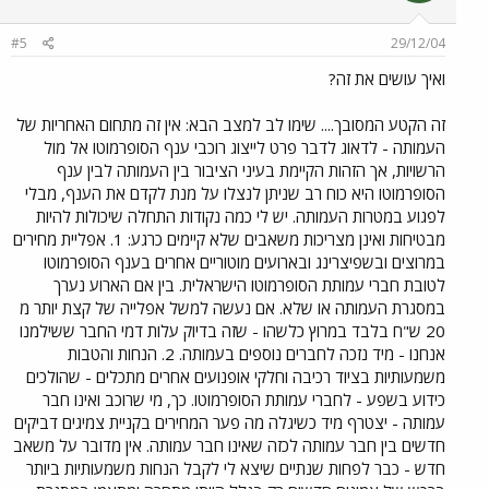
#5
29/12/04
ואיך עושים את זה?
זה הקטע המסובך.... שימו לב למצב הבא: אין זה מתחום האחריות של
העמותה - לדאוג לדבר פרט לייצוג רוכבי ענף הסופרמוטו אל מול
הרשויות, אך הזהות הקיימת בעיני הציבור בין העמותה לבין ענף
הסופרמוטו היא כוח רב שניתן לנצלו על מנת לקדם את הענף, מבלי
לפגוע במטרות העמותה. יש לי כמה נקודות התחלה שיכולות להיות
מבטיחות ואינן מצריכות משאבים שלא קיימים כרגע: 1. אפליית מחירים
במרוצים ובשפיצרינג ובארועים מוטוריים אחרים בענף הסופרמוטו
לטובת חברי עמותת הסופרמוטו הישראלית. בין אם הארוע נערך
במסגרת העמותה או שלא. אם נעשה למשל אפלייה של קצת יותר מ
20 ש"ח בלבד במרוץ כלשהו - שזה בדיוק עלות דמי החבר ששילמנו
אנחנו - מיד נזכה לחברים נוספים בעמותה. 2. הנחות והטבות
משמעותיות בציוד רכיבה וחלקי אופנועים אחרים מתכלים - שהולכים
כידוע בשפע - לחברי עמותת הסופרמוטו. כך, מי שרוכב ואינו חבר
עמותה - יצטרף מיד כשיגלה מה פער המחירים בקניית צמיגים דביקים
חדשים בין חבר עמותה לכזה שאינו חבר עמותה. אין מדובר על משאב
חדש - כבר לפחות שנתיים שיצא לי לקבל הנחות משמעותיות ביותר