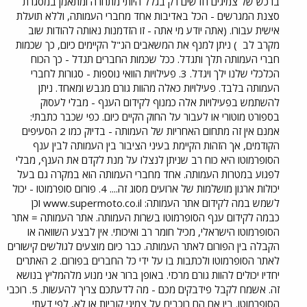
ברכש של צמיגים חדשים רק בגלל היותי מתחרה ומתאמן במסגרת
סצנת המגרשים - הכל באדיבות אחד מחברי העמותה, וללא תועלת
אישית עבורו. (אתה יודע מי אתה - זו הזדמנות נאותה להודות שוב
מקרב לב
) ניתן למנף את המשאבים הנ"ל הקיימים כיום, כך שכמות
חברי העמותה תלך ותגדל. ככל שכמות החברים תגדל - כך הכוח
הכלכלי שלנו ילך ויגדל. 3. פעילויות הוואי נוספות - סגורות לחברי
העמותה בלבד. פעילויות כאלה מהוות גורם מגבש ומאחד. ניתן
להשתמש בפעילויות אלה כמנוף לקידום הענף - מבלי לעסוק
בספורט מוטורי או לעבור על החוק הקיים כיום. כפי שכבר כתבתי:
אמנם אין זה מתחום האחריות של העמותה - בדיוק כמו 2 הסעיפים
הקודמים, אך הזהות הקיימת בעיני הציבור בין העמותה לבין ענף
הסופרמוטו היא כוח רב שניתן לנצלו על מנת לקדם את הענף, מבלי
לפגוע במטרות העמותה. אחד מחברי העמותה הוא במקרה גם בעל
יכולות ארגון מושלמות של ארועים מסוג זה.... 4. פורום סופרמוטו - יכול
לשמש במה לקידום אתר העמותה: www.supermoto.co.il וכן
כבמה לקידום ענף הסופרמוטו בשרות העמותה. אתר העמותה = אתר
הסופרמוטו הישראלי, מכיל חומר רב ואיכותי. אין לבצע השוואה או
הקבלה בין הפורום לאתר העמותה. כבר כיום מוצעים לגולשים קישורים
לאתר הסופרמוטו ולכתבות בו על ידי כל החברים בפורום. 2 האתרים
יחדיו יכולים להוות גורם מרכזי. באופן ברור אני מנוע מלהמליץ בנושא
זה. אשמח לקבל פידבקים מכם - מה לדעתכם צריך להעשות. 5. רוכבי
הסופרמוטו. בין אם הם רוכבים על צמיגי קוביות או לא, לפי דעתי