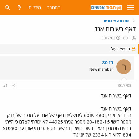
התחבר
הירשם
תחבורה ציבורית
דאף בשירות אגד
פ
פ
רז 80
30/7/03
ו
ו
ת
ר
הנושא נעול.
ח
ס
ה
ם
רז 80
ר
נ
ב
New member
ו
ת
ש
א
א
ר
#1
30/7/03
י
ך
דאף בשירות אגד
דאף בשירות אגד
היום ראיתי בקו 480 שנסע לירושליים דאף של אגד על מרכב של ברק
מספר רישוי 20-182-15 מספר פנימי 44925 לא יכולתי לצלם כי הייתי
בנהיגה וכמו כן בעליות של ירושליים בשער הגיא עברתי אותו עם SU280
834 הלוא היא 2334 של יונייטד