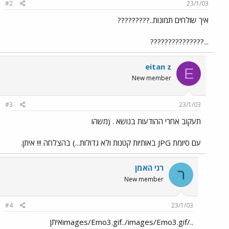
#2
23/1/03
איך שולחים תמונות..?????????
...???????????????
eitan z
E
New member
#3
23/1/03
תעקוב אחרי ההודעות בנושא . (משהו
עם סיומת JPG באותיות קטנות ולא גדולות...) בהצלחה !!! איתן.
רני האמן
ר
New member
#4
23/1/03
../images/Emo3.gif../images/Emo3.gifאיתן