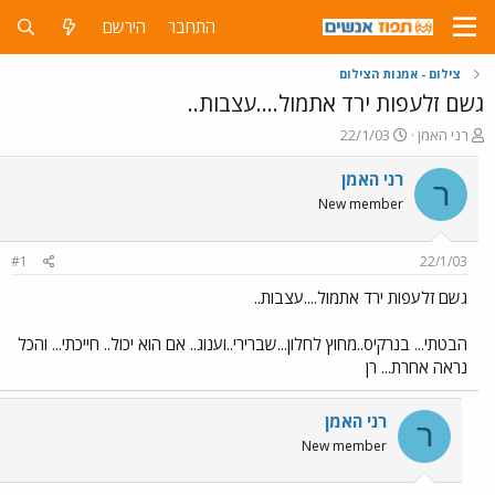
התחבר
הירשם
צילום - אמנות הצילום
גשם זלעפות ירד אתמול....עצבות..
פ
פ
רני האמן
22/1/03
ו
ו
ת
ר
רני האמן
ר
ח
ס
New member
ה
ם
נ
ב
ו
ת
#1
22/1/03
ש
א
א
ר
גשם זלעפות ירד אתמול....עצבות..
י
ך
הבטתי... בנרקיס..מחוץ לחלון...שברירי..וענוג.. אם הוא יכול.. חייכתי... והכל
נראה אחרת... רן
רני האמן
ר
New member