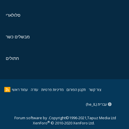
סלולארי
מבשלים כשר
חתולים
צור קשר
תקנון הפורום
מדיניות פרטיות
עזרה
עמוד ראשי
עברית (he_IL)
Forum software by
Copyright©1996-2021,Tapuz Media Ltd.
®
XenForo
© 2010-2020 XenForo Ltd.