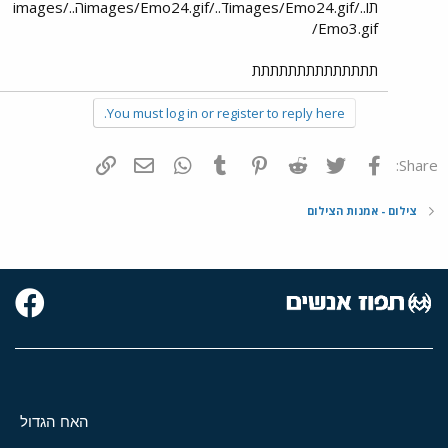
תו../images/Emo24.gifד../images/Emo24.gifה../images
/Emo3.gif
תתתתתתתתתתתתתת
You must log in or register to reply here.
פייסבוק
Twitter
Reddit
Pinterest
Tumblr
WhatsApp
דואר אלקטרוני
הוסף קישור
Share:
צילום - אמנות הצילום
האח הגדול