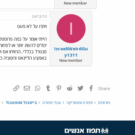
New member
24/12/10
I
ויתרו על לא מעט
הייתי אומר על כמה פרוספק
IsraeliWeirdGu
y1311
באמצע הליינאפ ורוטציה כז
New member
פייסבוק
Twitter
Reddit
Pinterest
Tumblr
WhatsApp
דואר אלקטרונ
הוסף קי
Share:
פורומים
ספורט ומוטוריקה
ענפי ספורט
בייסבול וסופטבול