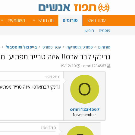
עמוד ראשי
פורומים
מה חדש
משתמשים
פוסטים
חיפוש
פורומים
ספורט ומוטוריקה
ענפי ספורט
בייסבול וסופטבול
גרינקי לברוארס!! איזה טרייד מפתיע ומו
פ
פ
19/12/10
omri1234567
ו
ו
ת
ר
19/12/10
ח
ס
O
גרינקי לברוארס!! איזה טרייד מפתיע ו
ה
ם
נ
ב
ו
ת
ש
א
omri1234567
א
ר
י
New member
ך
19/12/10