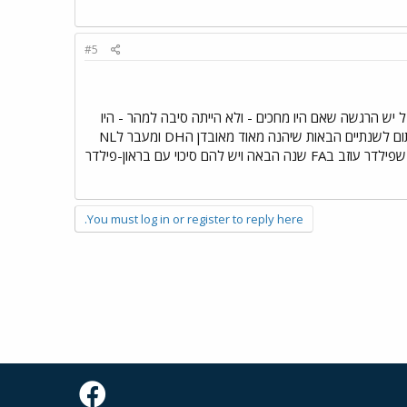
#5
יש הרגשה שאם היו מחכים - ולא הייתה סיבה למהר - היו
יכולים להשיג יותר או לפחות פרוספקט "can't miss" אחד כזה. הברוארס הרוויחו פה את גריינקי, בן 28 וחתום לשנתיים הבאות שיהנה מאוד מאובדן הDH ומעבר לNL
סנטרל בכללי...הרוויחו אס ויחד עם גאיירדו ומרקום שהגיע זו רוטציה חזקה מאוד. הוא נותנים פוש אחד לפני שפילדר עוזב בFA שנה הבאה ויש להם סיכוי עם בראון-פילדר
You must log in or register to reply here.