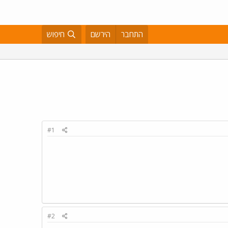
התחבר
הירשם
חיפוש
#1
#2