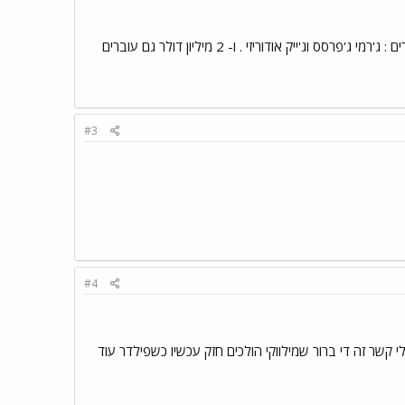
שחקנים , 4 מגיעים לקנזס ו- 2 למילווקי ה- 4 שמגיע לקנזס : אלסיידס אסקובר (SS), לורנזו קיין (CF) , ושני פיצ'רים : ג'רמי ג'פרסס וג'ייק אודוריזי . ו- 2 מיליון דולר גם עוברים
#3
#4
י קשר זה די ברור שמילווקי הולכים חזק עכשיו כשפילדר עוד