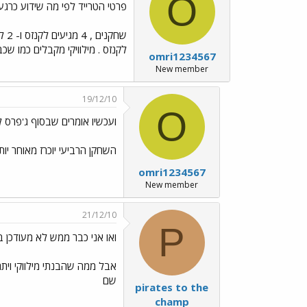
O
פרטי הטרייד לפי מה שידוע כרגע ,
לקנזס . מילוויקי מקבלים כמו שכב
omri1234567
New member
19/12/10
O
ועכשיו אומרים שבסוף ג'פרס ל
השחקן הרביעי יוכרז מאוחר יות
omri1234567
New member
21/12/10
P
ואו אני כבר ממש לא מעודכן 
אבל ממה שהבנתי מילווקי ויתרו
שם
pirates to the
champ