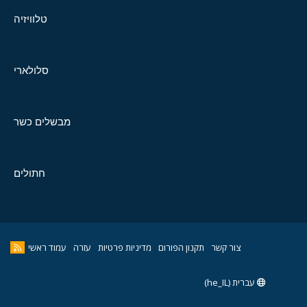
טלוויזיה
סלולארי
מבשלים כשר
חתולים
צור קשר
תקנון הפורום
מדיניות פרטיות
עזרה
עמוד ראשי
עברית (he_IL)