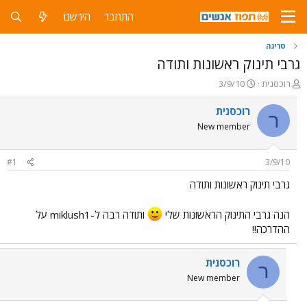
התחבר
הירשם
סריגה
גרבי תינוק ראשונות ותודה
פ
פ
רוכסנית
3/9/10
ו
ו
ת
ר
רוכסנית
ר
ח
ס
New member
ה
ם
נ
ב
ו
ת
#1
3/9/10
ש
א
א
ר
גרבי תינוק ראשונות ותודה
י
ך
הנה גרבי התינוק הראשונות שלי
ותודה רבה ל-miklush1 על
ההדרכה!!
רוכסנית
ר
New member