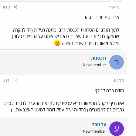
#10
4/9/10
איזה כיף תודה רבה!
לתוך הגרביים הסרוגות הכנסתי גרבי כותנה רגילות (רק למקרה
שהמקבלת לא יודעת שצריך להלביש אותם על גרביים רגילות)
ומילאתי אותן בנייר בשביל הצורה
רוכסנית
ר
New member
#11
4/9/10
תודה רבה לכולן!
איזה כיף לקבל מחמאות! ד"א עכשיו קיבלתי את התעוזה לנסות ולסרוג
גרביים גם למבוגרים (בתקווה שזה עסק דומה למעט האצבעות....)
עלמה7
ע
New member