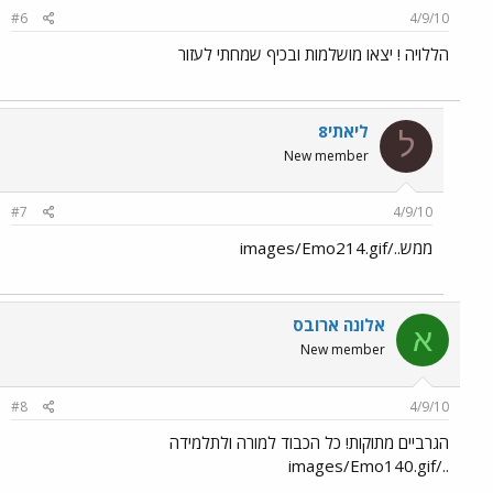
#6
4/9/10
הללויה ! יצאו מושלמות ובכיף שמחתי לעזור
ליאתי8
ל
New member
#7
4/9/10
ממש../images/Emo214.gif
אלונה ארובס
א
New member
#8
4/9/10
הגרביים מתוקות! כל הכבוד למורה ולתלמידה
../images/Emo140.gif