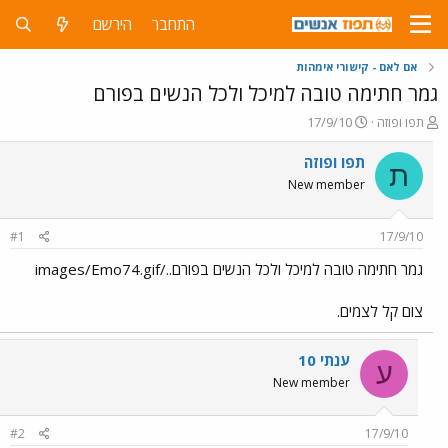
התחבר
הירשם
אם לאם - קישורי אימהות
גמר חתימה טובה למיכל ולכל הנשים בפורם
פ
פ
תפו ופוזה
17/9/10
ו
ו
ת
ר
תפו ופוזה
ת
ח
ס
New member
ה
ם
נ
ב
ו
ת
#1
17/9/10
ש
א
א
ר
גמר חתימה טובה למיכל ולכל הנשים בפורם../images/Emo74.gif
י
ך
צום קל לצמים.
ענתי 10
ע
New member
#2
17/9/10