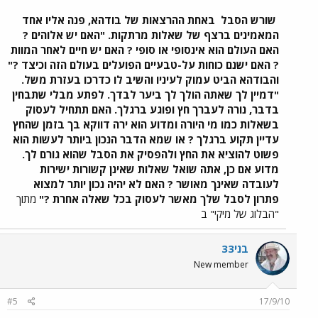
שורש הסבל
באחת ההרצאות של בודהא, פנה אליו אחד
המאמינים ברצף של שאלות מרתקות. "האם יש אלוהים ?
האם העולם הוא אינסופי או סופי ? האם יש חיים לאחר המוות
? האם ישנם כוחות על-טבעיים הפועלים בעולם הזה וכיצד ?"
והבודהא הביט עמוק לעיניו והשיב לו כדרכו בעזרת משל.
"דמיין לך שאתה הולך לך ביער לבדך. לפתע מבלי שתבחין
בדבר, נורה לעברך חץ ופוגע ברגלך. האם תתחיל לעסוק
בשאלות כמו מי היורה ומדוע הוא ירה דווקא בך בזמן שהחץ
עדיין תקוע ברגלך ? או שמא הדבר הנכון ביותר לעשות הוא
פשוט להוציא את החץ ולהפסיק את הסבל שהוא גורם לך.
מדוע אם כן, אתה שואל שאלות שאינן קשורות ישירות
לעובדה שאינך מאושר ? האם לא יהיה נכון יותר למצוא
פתרון לסבל שלך מאשר לעסוק בכל שאלה אחרת ?"
מתוך
"הבלוג של מיקי" ב
בני33
New member
#5
17/9/10