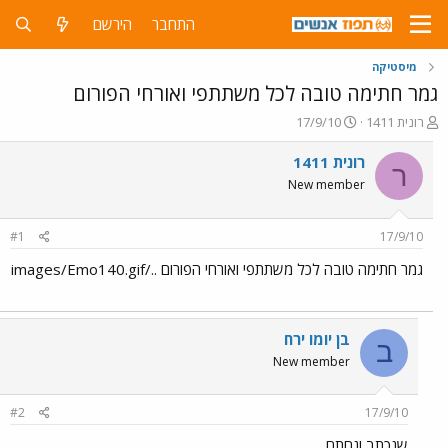
התחבר
הירשם
מיסטיקה
גמר חתימה טובה לכל משתתפי ואורחי הפורום
פ
פ
רונית 1411
17/9/10
ו
ו
ת
ר
רונית 1411
ר
ח
ס
New member
ה
ם
נ
ב
ו
ת
#1
17/9/10
ש
א
א
ר
גמר חתימה טובה לכל משתתפי ואורחי הפורום ../images/Emo140.gif
י
ך
בן יומו ירח
ב
New member
#2
17/9/10
שנכתב ונחתם