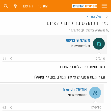
התחבר
הירשם
העולם החרדי
גמר חתימה טובה לחברי הפרום
פ
פ
משתמש ברשת
17/9/10
ו
ו
ת
ר
משתמש ברשת
מ
ח
ס
New member
ה
ם
נ
ב
ו
ת
#1
17/9/10
ש
א
א
ר
גמר חתימה טובה לחברי הפרום
י
ך
ובהזדמנות זו מבקש סליחה מכולם .צום קל ומועיל!
אוריאל french
א
New member
#2
17/9/10