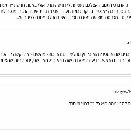
ת, ארם כי התגובה אצלכם נשמעת לי חריפה מדי, ואולי באמת דורשת "התערבו
ר בכי, הרבה "אנטי", בדיקת גבולות ועוד... אני מדברת איתה הרבה, מנסה 
ט - מכניסה-מוציאה-מסדרת וכ"ו... היא בהחלט מחכה לכיתה א'...
.
 חברים שהוא מכיר? הוא בלחץ מהלימודים והחובות? מהשינוי? אולי קשה לו הפר
כבר ביום הראשון הגיעה למסקנה שזה נורא כיף. מצד שני, יכול להיות שהפחד מ
 להבין ממה הוא כל כך לחוץ ומוטרד.