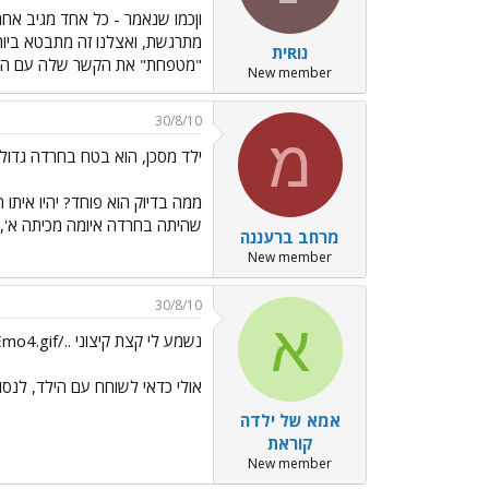
וןכמו שנאמר - כל אחד מגיב אחר
מתרגשת, ואצלנו זה מתבטא ביות
נוRית
"מטפחת" את הקשר שלה עם הילקו
New member
30/8/10
מ
ילד מסכן, הוא בטח בחרדה גדולה
ממה בדיוק הוא פוחד? יהיו איתו
שהיתה בחרדה איומה מכיתה א', ו
מרחב ברעננה
New member
30/8/10
א
נשמע לי קצת קיצוני ../images/Emo4.gif
אולי כדאי לשוחח עם הילד, לנסות
אמא של ילדה
קוראת
New member