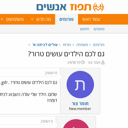
עמוד ראשי
פורומים
מה חדש
משתמשים
פוסטים
חיפוש
פורומים
משפחה
הורות
עולים לכיתה א'
גם לכם הילדים עושים טרור?
פ
פ
תומר צור
29/8/10
ו
ו
ת
ר
29/8/10
ח
ס
ת
גם לכם הילדים עושים טרור? ../images/Emo2.gif
ה
ם
נ
ב
ו
ת
שלום. הילד שלי עולה השבוע לכיתה
ש
א
דומה?
תומר צור
א
ר
י
New member
ך
29/8/10