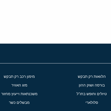
י
שור
הלוואות רק תבקש
מימון רכב רק תבקש
בורסה ושוק ההון
מזג האוויר
טיולים וחופש בחו"ל
משכנתאות וייעוץ מחזור
סלולארי
מבשלים כשר