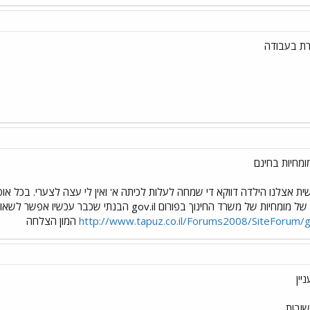
רת בעבודה
ומחיות בחינם
 אצלנו הילדה דווקא די שמחה לעלות לכיתה א' ואין לי עצה לצערי. בכל אופן
gov הבנתי שכבר עכשיו אפשר לשאול ותראי את התשובות מחר. נסי, אין לך מה להפסיד.:
http://www.tapuz.co.il/Forums2008/SiteForum
המון הצלחה
יין
שובות