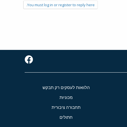
You must log in or register to reply here.
הלוואות לעסקים רק תבקש
מכוניות
תחבורה ציבורית
חתולים