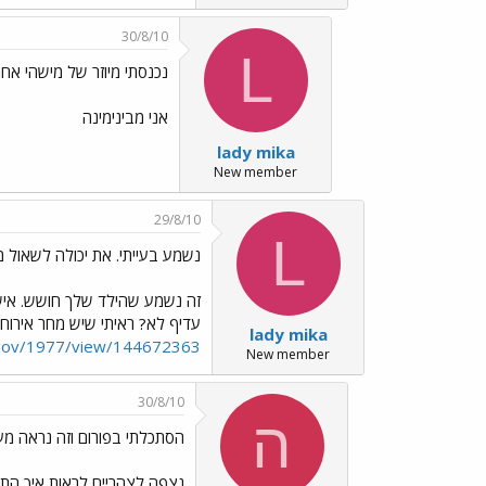
30/8/10
L
נכנסתי מיוזר של מישהי אח
אני מבינימינה
lady mika
New member
29/8/10
L
נשמע בעייתי. את יכולה לשאול מ
זה נשמע שהילד שלך חושש. אישית
עדיף לא? ראיתי שיש מחר אירוח של מומחיות של משרד החינוך בפורום .il
lady mika
/gov/1977/view/144672363
New member
30/8/10
ה
הסתכלתי בפורום וזה נראה מענ
נצפה לצהריים לראות איך הת