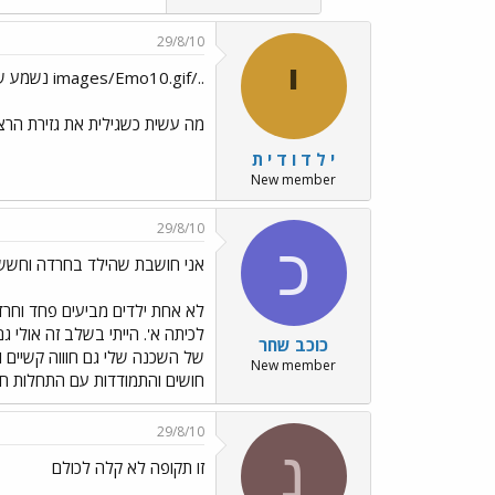
29/8/10
י
../images/Emo10.gif נשמע שהוא בפחד גדול....
מה עשית כשגילית את גזירת הר
י ל ד ו ד י ת
New member
29/8/10
כ
אני חושבת שהילד בחרדה וחששו
לא אחת ילדים מביעים פחד וחרד
לכיתה א'. הייתי בשלב זה אולי 
כוכב שחר
של השכנה שלי גם חוווה קשיים ו
New member
חושים והתמודדות עם התחלות ח
29/8/10
נ
זו תקופה לא קלה לכולם