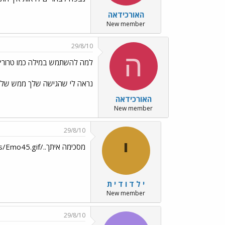
האורכידאה
New member
29/8/10
ה
למה להשתמש במילה כמו טרור?
נראה לי שהגישה שלך ממש שליל
האורכידאה
New member
29/8/10
י
מסכימה איתך../images/Emo45.gif
י ל ד ו ד י ת
New member
29/8/10