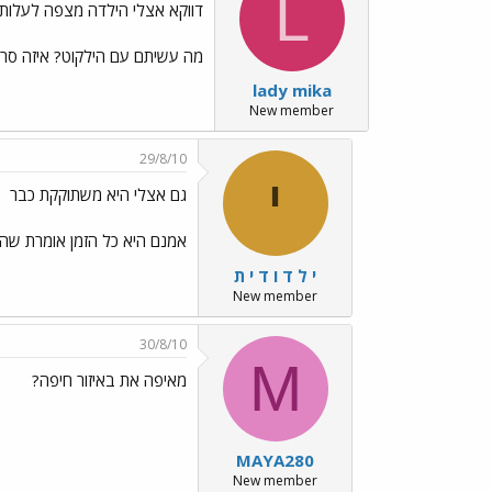
L
דווקא אצלי הילדה מצפה לעלות 
מה עשיתם עם הילקוט? איזה סרט.
lady mika
New member
29/8/10
י
גם אצלי היא משתוקקת כבר
אמנם היא כל הזמן אומרת שהי
י ל ד ו ד י ת
New member
30/8/10
M
מאיפה את באיזור חיפה?
MAYA280
New member