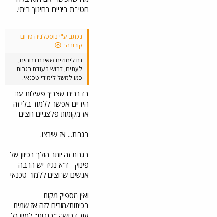
חטיבת ביניים בחינוך ביתי.
נכתב ע"י נוסטלגיה טרום
קורונה:
גם לימודים שאינם גבוהים,
לעתים, דרוש תעודת בגרות
כמו למשל לימודי טכנאי.
בדברים שצריך פעילות עם
הידיים אפשר ללמוד בלי זה -
אז מקומות פלצניים רוצים
בגרות... אז שירצו.
בגרות זה יותר הולך בכיוון של
פינוק - ז"א נגיד יש הרבה
אנשים שרוצים ללמוד טכנאי
ואין מספיק מקום
בכיתות/מורים לזה אז שמים
עוד דרישה "בגרות" למיין כל