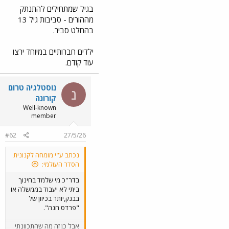
בגיל שמתחילים להתנתק
מההורים - סביבות גיל 13
בהחלט סביר.
ילדים חברותיים במיוחד ירצו
עוד קודם.
נוסטלגיה טרום
נ
קורונה
Well-known
member
#62
27/5/26
נכתב ע"י מומחה לקנונית
הסדר העולמי:
בדר"כ מי שלמד בחינוך
ביתי לא יעבוד בממשלה או
בבנק,יותר בכיוון של
"פרדס חנה".
אבל כן זה מה שהתכוונתי