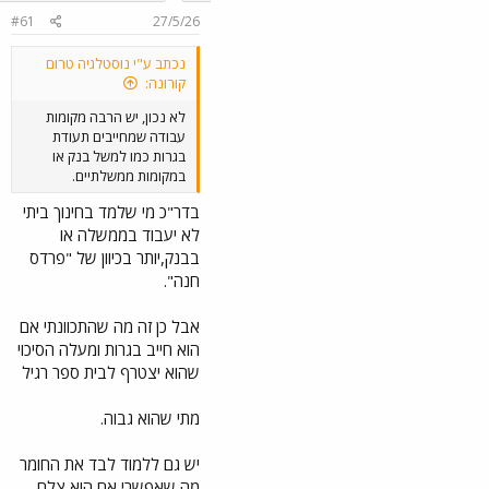
#61
27/5/26
נכתב ע"י נוסטלגיה טרום
קורונה:
לא נכון, יש הרבה מקומות
עבודה שמחייבים תעודת
בגרות כמו למשל בנק או
במקומות ממשלתיים.
בדר"כ מי שלמד בחינוך ביתי
לא יעבוד בממשלה או
בבנק,יותר בכיוון של "פרדס
חנה".
אבל כן זה מה שהתכוונתי אם
הוא חייב בגרות ומעלה הסיכוי
שהוא יצטרף לבית ספר רגיל
מתי שהוא גבוה.
יש גם ללמוד לבד את החומר
מה שאפשרי אם הוא צלח