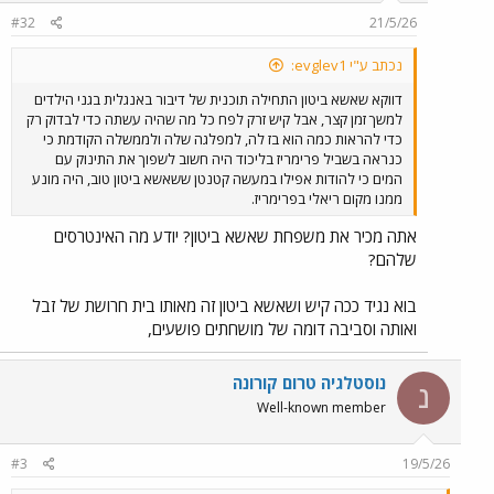
n
#32
21/5/26
s
:
נכתב ע"י evglev1:
דווקא שאשא ביטון התחילה תוכנית של דיבור באנגלית בגני הילדים
למשך זמן קצר, אבל קיש זרק לפח כל מה שהיה עשתה כדי לבדוק רק
כדי להראות כמה הוא בז לה, למפלגה שלה ולממשלה הקודמת כי
כנראה בשביל פרימריז בליכוד היה חשוב לשפוך את התינוק עם
המים כי להודות אפילו במעשה קטנטן ששאשא ביטון טוב, היה מונע
ממנו מקום ריאלי בפרימריז.
אתה מכיר את משפחת שאשא ביטון? יודע מה האינטרסים
שלהם?
בוא נגיד ככה קיש ושאשא ביטון זה מאותו בית חרושת של זבל
ואותה וסביבה דומה של מושחתים פושעים,
נוסטלגיה טרום קורונה
נ
Well-known member
#3
19/5/26