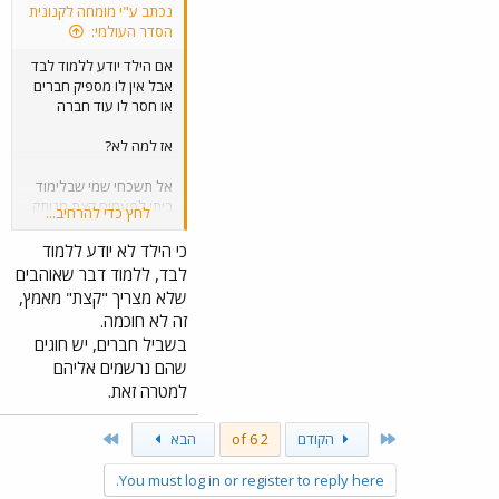
בכיתות/מורים לזה אז
נכתב ע"י מומחה לקנונית
שמים עוד דרישה "בגרות"
הסדר העולמי:
למיין כל מיני ארכי פרחי,
אם הילד יודע ללמוד לבד
אבל שרואים שיש מישהו
אבל אין לו מספיק חברים
איכותי - זה לא רלוונטי.
או חסר לו עוד חברה
אז למה לא?
אל תשכחי שמי שבלימוד
ביתי לפעמים קצת מנותק
לחץ כדי להרחיב...
מבני גילו כי "כולם בבית
ספר" בבוקר.
כי הילד לא יודע ללמוד
לבד, ללמוד דבר שאוהבים
בגיל שמתחילים להתנתק
שלא מצריך "קצת" מאמץ,
מההורים - סביבות גיל 13
זה לא חוכמה.
בהחלט סביר.
בשביל חברים, יש חוגים
שהם נרשמים אליהם
ילדים חברותיים במיוחד
ירצו עוד קודם.
למטרה זאת.
Last
First
הקודם
2 of 6
הבא
You must log in or register to reply here.