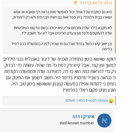
נכתב ע"י איציק5111:
היא גם כותבת שכל אחד יכול לאפשר זאת,נראה לך שאבא או אמא
ישארו בבית וילמדו? בית ספר זאת גם חוויה חברתית ולא רק לימודית,
לא מקנא בילד שלה ומרחם עליו,היא יכולה בשם הדעות הפוליטיות
שלה להתקומם ולפרסם צעדם חריפים אבל לא על חשבון ילד.
וכן יואב קיש נכשל בגדול אבל גם מי שהיה לפניו בממשלת בנט לפיד
בדיחה
דווקא שאשא ביטון התחילה תוכנית של דיבור באנגלית בגני הילדים
למשך זמן קצר, אבל קיש זרק לפח כל מה שהיה עשתה כדי לבדוק
רק כדי להראות כמה הוא בז לה, למפלגה שלה ולממשלה הקודמת
כי כנראה בשביל פרימריז בליכוד היה חשוב לשפוך את התינוק עם
המים כי להודות אפילו במעשה קטנטן ששאשא ביטון טוב, היה
מונע ממנו מקום ריאלי בפרימריז.
R
מומחה לקנונית הסדר העולמי
e
a
c
איציק5111
א
t
Well-known member
i
o