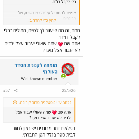
בלי לקבל דו"ח.
אפשר להסתכל על זה כמו משחק של
מבוגרים.
לחץ כדי להרחיב...
מה זה מונופול? משחק שמשלב אלמנטים
חחח, זה מה שיעזור לך לסיים, המילים "בלי
אמיתיים במידה מסוימת מעולם המבוגרים.
לקבל דו"ח".
אתה שם
שמה שאולי יעבוד אצל ילדים
לאט לאט עושים משחקים "יותר אמיתיים"
לא יעבוד אצל נוער?
ככל שהילד גדל.
מומחה לקנונית הסדר
העולמי
Well-known member
#57
25/5/26
נכתב ע"י נוסטלגיה טרום קורונה:
אתה שם
שמה שאולי יעבוד אצל
ילדים לא יעבוד אצל נוער?
בגילאים יותר מבוגרים יש רצון לחזור
לבית ספר בגלל הפן החברתי.