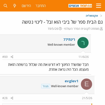
התחבר
הירשם
אקטואליה
גם הבית ספר של ביבי הוא זבל - לינוי נטשה
פ
פ
מומחה לקנונית הסדר העולמי
19/5/26
ו
ו
ת
ר
רינתי77
ר
ח
ס
Well-known member
ה
ם
נ
ב
ו
ת
#89
11/6/26
ש
א
א
ר
חבל שמשרד החינוך לא דורש את מה שכלול ברשימה הזאת
י
מעצמו. הכל היה נראה אחרת.
ך
evglev1
E
Well-known member
מנהל
#28
21/5/26