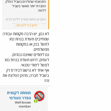
התכוונתי שהולכים בשביל החלק
החברתי יותר מאשר בשביל
ללמוד.
היום יש פחות תמריך ללכת לבית
ספר כי רק מי שהולך ללמוד
לחץ כדי להרחיב...
לימודים גבוהים עיוניים צריך
עקרונית תעודת בגרות,
לא נכון, יש הרבה מקומות עבודה
שמחייבים תעודת בגרות כמו
וכידוע היום יש "אינפלציה"
למשל בנק או במקומות
בתארים.
ממשלתיים.
גם לימודים שאינם גבוהים,
מי כן הולך לבית ספר רגיל? מי
לעתים, דרוש תעודת בגרות כמו
שרוצה להיות כמו כולם.
למשל לימודי טכנאי.
אף אחד לא נרשם לביה"ס רק
בשביל חברה, מהיכן הפלצת את
זה?
מומחה לקנונית
הסדר העולמי
Well-known
member