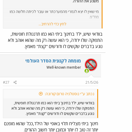
משגע את ההורה.
מי שאין לו יצא לגמרי מהמערכתר או עובר לכיתה חלשה כמו
מח"פ.
לחץ כדי להרחיב...
את גם מכירה את לינוי מהמסך את יודעת כמה היא מחמירה.
בוודאי שיש, ילד בחינוך ביתי הוא כמו תרנגולת חופשית,
התפוקה שלו ירודה, כי הוא עושה רק מה שהוא אוהב ולא
היא לא בן אדם סימפטי.
נוגע בדברים שקשים לו ודורשים "קצת" מאמץ.
היא האחרונה שנופלת לנחמדות יתר ולבלי גבולות.
מומחה לקנונית הסדר העולמי
Well-known member
#27
21/5/26
נכתב ע"י נוסטלגיה טרום קורונה:
בוודאי שיש, ילד בחינוך ביתי הוא כמו תרנגולת חופשית,
התפוקה שלו ירודה, כי הוא עושה רק מה שהוא אוהב ולא
נוגע בדברים שקשים לו ודורשים "קצת" מאמץ.
חינוך ביתי מצליח תלוי באופי של הילד,ככל שהוא מופנם
יותר זה טוב לו יותר וכמובן יותר חשוב ההורים.