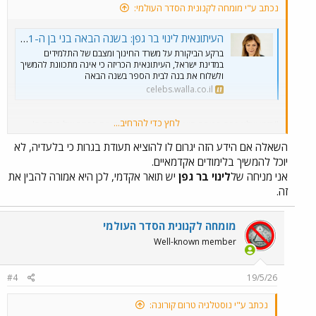
נכתב ע"י מומחה לקנונית הסדר העולמי:
העיתונאית לינוי בר גפן: בשנה הבאה בני בן ה-11 יפרד סופית ממערכת החינוך - וואלה סלבס
ברקע הביקורת על משרד החינוך ומצבם של התלמידים
במדינת ישראל, העיתונאית הכריזה כי אינה מתכוונת להמשיך
ולשלוח את בנה לבית הספר בשנה הבאה
celebs.walla.co.il
לחץ כדי להרחיב...
"בזמן שלא נכח בכיתה הוא למד מתמטיקה ומדעים ברמה של כיתה ח'.
האנגלית שלו ברמה של שביעיסט חובב גיימינג ("המסכים" והגיימינג
השאלה אם הידע הזה יגרום לו להוציא תעודת בגרות כי בלעדיה, לא
שהפחידו אתכם מהם? כלי מעולה ללימוד כתיבה וקריאה באנגלית. הילדים
יוכל להמשיך בלימודים אקדמאיים.
מתקשרים עם בני גילם בכל העולם). הוא בקיא בתורת האבולוציה,
ההיסטוריה של העבדות מלחמת האזרחים בארה"ב, מצרים העתיקה
אני מניחה של
לינוי בר גפן
יש תואר אקדמי, לכן היא אמורה להבין את
והקשר ליהודים, ההיסטוריה של מלחמות ישראל וכעת מושקע בלימודי
זה.
המיתולוגיה היוונית. כל הנושאים נבחרו בשיתוף איתו".
מומחה לקנונית הסדר העולמי
Well-known member
#4
19/5/26
נכתב ע"י נוסטלגיה טרום קורונה: