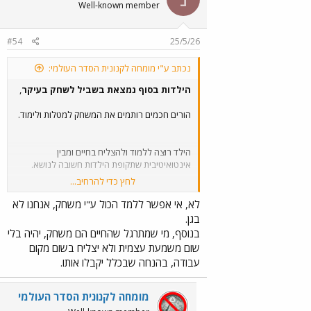
Well-known member
#54
25/5/26
נכתב ע"י מומחה לקנונית הסדר העולמי:
הילדות בסוף נמצאת בשביל לשחק בעיקר
,
הורים חכמים רותמים את המשחק למטלות ולימוד.
הילד רוצה ללמוד ולהצליח בחיים ומבין
אינטואיטיבית שתקופת הילדות חשובה לנושא.
לחץ כדי להרחיב...
איך את חושבת שילדים למדו דברים לפני הבית
ספר?
לא, אי אפשר ללמד הכול ע"י משחק, אנחנו לא
בגן.
בנוסף, מי שמתרגל שהחיים הם משחק, יהיה בלי
רוב תקופת הבית ספר וגם הגן היא לא לימוד נטו
שום משמעת עצמית ולא יצליח בשום מקום
אלא יותר משמעת וזיכרון על מה שלימדו אותך.
עבודה, בהנחה שבכלל יקבלו אותו.
אין כאן איזה יכולת ריגשית משופרת לפיתרון בעיות
שלומדים שם.
מומחה לקנונית הסדר העולמי