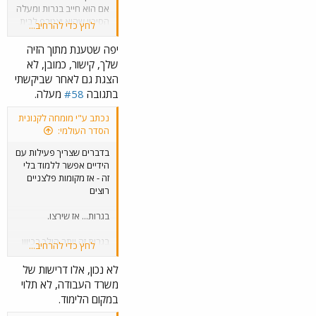
אם הוא חייב בגרות ומעלה
הסיכוי שהוא יצטרף לבית
לחץ כדי להרחיב...
ספר רגיל
יפה שטענת מתוך הזיה
מתי שהוא גבוה.
שלך, קישור, כמובן, לא
הצגת גם לאחר שביקשתי
יש גם ללמוד לבד את
בתגובה
#58
מעלה.
החומר מה שאפשרי אם
הוא צלח חטיבת ביניים
נכתב ע"י מומחה לקנונית
בחינוך ביתי.
הסדר העולמי:
בדברים שצריך פעילות עם
הידיים אפשר ללמוד בלי
זה - אז מקומות פלצניים
רוצים
בגרות... אז שירצו.
בגרות זה יותר הולך בכיוון
לחץ כדי להרחיב...
של פינוק - ז"א נגיד יש
הרבה אנשים שרוצים
לא נכון, אלו דרישות של
ללמוד טכנאי
משרד העבודה, לא תלוי
במקום הלימוד.
ואין מספיק מקום