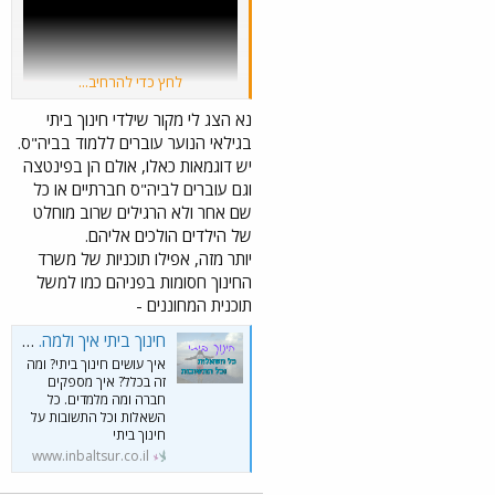
לחץ כדי להרחיב...
נא הצג לי מקור שילדי חינוך ביתי
יש אומרים שבזה הבית ספר הכי טוב.
בגילאי הנוער עוברים ללמוד בביה"ס.
יש דוגמאות כאלו, אולם הן בפינטצה
וגם עוברים לביה"ס חברתיים או כל
שם אחר ולא הרגילים שרוב מוחלט
של הילדים הולכים אליהם.
יותר מזה, אפילו תוכניות של משרד
החינוך חסומות בפניהם כמו למשל
תוכנית המחוננים -
חינוך ביתי איך ולמה. כל השאלות והתשובות
איך עושים חינוך ביתי? ומה
זה בכלל? איך מספקים
חברה ומה מלמדים. כל
השאלות וכל התשובות על
חינוך ביתי
www.inbaltsur.co.il