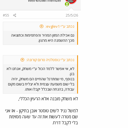
Well-known member
#55
25/5/26
נכתב ע"י evglev1:
גם אכילת המזון המהיר והפחמימות וכתוצאה
מכך ההשמנה היא מרצון.
נכתב ע"י נוסטלגיה טרום קורונה:
לא, אי אפשר ללמד הכול ע"י משחק, אנחנו לא
בגן.
בנוסף, מי שמתרגל שהחיים הם משחק, יהיה
בלי שום משמעת עצמית ולא יצליח בשום מקום
עבודה, בהנחה שבכלל יקבלו אותו.
לא משחק מובנה אלא הרעיון הכללי,
למשל נגיד לשים טוסטר אובן בתיקון - אז אני
שם מטרה לעשות את זה עד שעה מסוימת
בלי לקבל דו"ח.