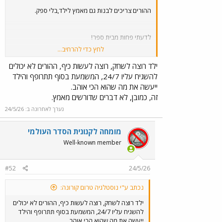
ההורים צריכים לבנות גם מאמץ לילד,בלי ספק.
לדעתי פחות מבית ספר!
לחץ כדי להרחיב...
למה?
ילד רוצה לשחק, רוצה לעשות כיף, ההורים לא יכולים
להיות בבית בשביל הילד ולא להתפתות לאוכל/מסך וכד'
להשגיח עליו 24/7, המשמעת בסוף תתרופף והילד
בכמות גדולה מידי או רק למשחקים ושטויות כבר דורש
ייעשה את מה שהוא הכי אוהב.
מאמץ...
זה, כמובן, לא דברים שדורשים מאמץ.
נערך לאחרונה ב:
24/5/26
מומחה לקנונית הסדר העולמי
Well-known member
#52
24/5/26
נכתב ע"י נוסטלגיה טרום קורונה:
ילד רוצה לשחק, רוצה לעשות כיף, ההורים לא יכולים
להשגיח עליו 24/7, המשמעת בסוף תתרופף והילד
ייעשה את מה שהוא הכי אוהב.