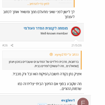
המושחתים
לחץ כדי להרחיב...
שאמשיך....?
לך לישון לפני שאני מתעלם ממך ומשאיר אותך לכתוב
לעצמך
מומחה לקנונית הסדר העולמי
Well-known member
#26
21/5/26
נכתב ע"י xyxy210:
ברחובות, מרבית הילדים של המדענים שעובדים במכון ויצמן
[שמאלנים , מה לעשות] לומדים בבית.
איציק נתן נקודה חשובה,הפיקוח הוא זבל ורק מכביד.
מה שקובע בסוף אם החינוך הביתי יצליח זה כמו
שרמזת,ההורים...
evglev1
E