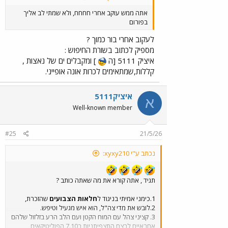
אתה ממש עוקב אחרי חחחח, ולא שמתי לב אליך
בפורום
לעקוב אחרי בור כמוך ?
מספיק לכתוב בשורת החיפוש :
איציק 5111 [ה
] ומקבלים ים של נאצות ,
קללות,שמתאימים לכרות אונה אופייני.
איציק5111
א
Well-known member
#25
21/5/26
נכתב ע"י xyxy210:
תגיד , אתה קורא את מה שאתה כותב ?
1.כימני אמיתי בניגוד ל
חלאות הצבועים
שהזכרת,
2.לובש את מדי צה"ל, הוא איש מגעיל וטיפש.
3. קציני צהל עם המוח הקטן ועם הלב הרע בזלזול שלהם
אחראיים לרצח התצפיתניות ב7.10 הפוליטיקאים