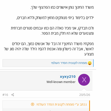
המפקח/ת האזורי בודק/ת את הבקשה, לפעמים מגיעים לביקור בית,
משרד החינוך נותן אישורים כמו הפרצוף שלך.
ובסוף מחליטים אם לאשר."
ילדים בלימוד ביתי מנותקים מחוץ למשחק וללא חברים,
ולכו תבדקו, אני מכיר כאלה הם כמו עבמים סגורים חברתית
ומצטערים שלא היו חלק מבית הספר.
מפקח? משרד החינוך? זה זבל של אנשים כמוך, הם יכולים
לאשר, אבל זה כישלון ומה אכפת להם? הילד שלה יהיה סוג של
מצורע
R
מומחה לקנונית הסדר העולמי
e
a
c
xyxy210
X
t
Well-known member
i
o
n
#16
20/5/26
s
:
נכתב ע"י מומחה לקנונית הסדר העולמי: