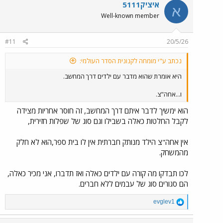
איציק5111
א
Well-known member
#11
20/5/26
נכתב ע"י מומחה לקנונית הסדר העולמי:
היא אומרת שהוא מדבר עם ילדים דרך המחשב.
ו...אחה"צ.
הוא ימשיך לדבר איתם דרך המחשב, זה חוסר אחריות מצידה
לקבל החלטות כאלה בשבילו וגם סוג של שפלות חזירית,
אין אחה"צ הילד מנותק חברתית אין לו בית ספר,הוא לא חלק
מהמשחק.
לכו תבדקו מה קורה עם ילדים כאלה ואז תדברו, אני מכיר כאלה,
הם סגורים סוג של עבמים ללא חברים.
R
evglev1
e
a