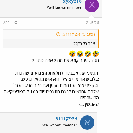
xyxy210
עבורך איזה מגבית ?
X
Well-known member
#20
21/5/26
נכתב ע"י איציק5111:
אתה רק מקלל
תגיד , אתה קורא את מה שאתה כותב ?
1.כימני אמיתי בניגוד ל
חלאות הצבועים
שהזכרת,
2.לובש את מדי צה"ל, הוא איש מגעיל וטיפש.
3. קציני צהל עם המוח הקטן ועם הלב הרע בזלזול
שלהם אחראיים לרצח התצפיתניות ב7.10 הפוליטיקאים
המושחתים
שאמשיך....?
איציק5111
א
Well-known member