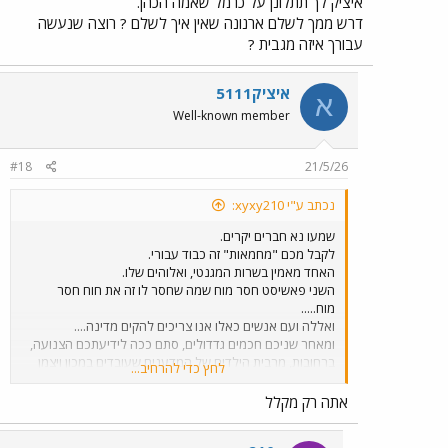
איציק לך תתלונן על כרמל שאמה הכהן.
דרש ממך לשלם ארנונה שאין איך לשלם ? רוצה שנעשה
עבורך איזה מגבית ?
איציק5111
א
Well-known member
#18
21/5/26
נכתב ע"י xyxy210:
שמעו נא חברים יקרים.
לקבל מכם "מחמאות" זה כבוד עבורי.
האחד מאמין בשרות המגנטי, ואלוהים שלו.
השני פאשיסט חסר מוח שמה שחסר לו זה את חוח חסר
מוח.....
ואללה ועם אנשים כאלו אנו צריכים להקים מדינה....
ומאחר שניכם חכמים גדדולים, סתם ככה לידיעתכם הצנועה,
ברחובות, מרבית הילדים של המדענים שעובדים במכון ויצמן
לחץ כדי להרחיב...
[שמאלנים , מה לעשות] לומדים בבית.
אתה רק מקלל
איציק לך תתלונן על כרמל שאמה הכהן.
דרש ממך לשלם ארנונה שאין איך לשלם ? רוצה שנעשה