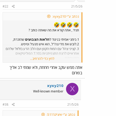
#22
21/5/26
נכתב ע"י xyxy210:
תגיד , אתה קורא את מה שאתה כותב ?
1.כימני אמיתי בניגוד ל
חלאות הצבועים
שהזכרת,
2.לובש את מדי צה"ל, הוא איש מגעיל וטיפש.
3. קציני צהל עם המוח הקטן ועם הלב הרע בזלזול שלהם
אחראיים לרצח התצפיתניות ב7.10 הפוליטיקאים
המושחתים
לחץ כדי להרחיב...
שאמשיך....?
אתה ממש עוקב אחרי חחחח, ולא שמתי לב אליך
בפורום
xyxy210
X
Well-known member
#38
21/5/26
נכתב ע"י איציק5111: