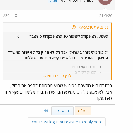
Well-known member
מנהל
#30
21/5/26
נכתב ע"י xyxy210:
תשמע , מצא קורס לשיפור IQ. תמצא בקלות כי מצבך ------>0
"לימוד ביתי מותר בישראל, אבל
רק לאחר קבלת אישור ממשרד
החינוך
. ההורים צריכים להגיש בקשה מפורטת הכוללת:
תפיסת עולם חינוכית
תכנית לימודים
לחץ כדי להרחיב...
תיאור הסביבה הלימודית
פירוט על חיי חברה ופעילות חברתית
בכתבה היא מתארת בפירוש שהיא מתכוונת להפר את החוק,
הערכה של התקדמות
אבל לא אכפת לה כי ממילא הבן שלה מבריז מלימודים ואף אחד
המפקח/ת האזורי בודק/ת את הבקשה, לפעמים מגיעים לביקור בית,
לא מפקח.
ובסוף מחליטים אם לאשר."
Last
1 of 6
הבא
You must log in or register to reply here.