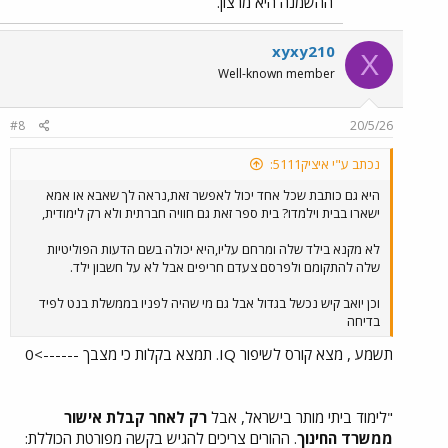
ההשמנה היא מרצון.
xyxy210
X
Well-known member
#8
20/5/26
נכתב ע"י איציק5111:
היא גם כותבת שכל אחד יכול לאפשר זאת,נראה לך שאבא או אמא
ישארו בבית וילמדו? בית ספר זאת גם חוויה חברתית ולא רק לימודית,
לא מקנא בילד שלה ומרחם עליו,היא יכולה בשם הדעות הפוליטיות
שלה להתקומם ולפרסם צעדם חריפים אבל לא על חשבון ילד.
וכן יואב קיש נכשל בגדול אבל גם מי שהיה לפניו בממשלת בנט לפיד
בדיחה
תשמע , מצא קורס לשיפור IQ. תמצא בקלות כי מצבך ------>0
"לימוד ביתי מותר בישראל, אבל
רק לאחר קבלת אישור
ממשרד החינוך
. ההורים צריכים להגיש בקשה מפורטת הכוללת: