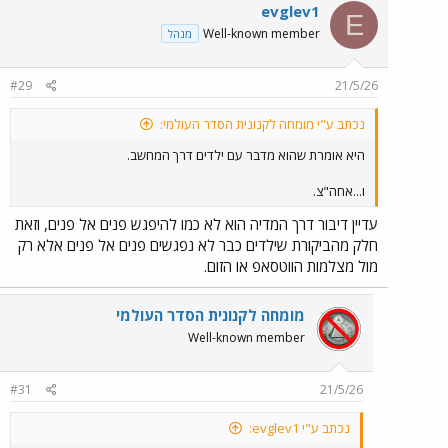
c
evglev1
E
t
Well-known member
מנהל
i
o
n
#29
21/5/26
s
:
נכתב ע"י מומחה לקנונית הסדר העולמי:
היא אומרת שהוא מדבר עם ילדים דרך המחשב.
ו...אחה"צ.
עדיין דיבור דרך המדיה הוא לא כמו להיפגש פנים אל פנים, וזאת
חלק מהביקורת שילדים כבר לא נפגשים פנים אל פנים אלא רק
מול מצלמות הווטסאפ או הזום.
מומחה לקנונית הסדר העולמי
Well-known member
#31
21/5/26
נכתב ע"י evglev1: