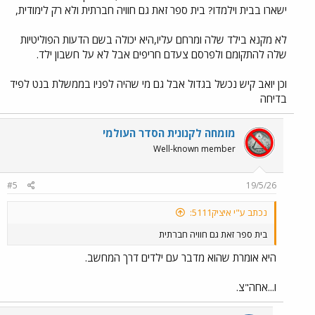
ישארו בבית וילמדו? בית ספר זאת גם חוויה חברתית ולא רק לימודית,
מתקשרים עם בני גילם בכל העולם). הוא בקיא בתורת האבולוציה,
ההיסטוריה של העבדות מלחמת האזרחים בארה"ב, מצרים העתיקה
והקשר ליהודים, ההיסטוריה של מלחמות ישראל וכעת מושקע בלימודי
לא מקנא בילד שלה ומרחם עליו,היא יכולה בשם הדעות הפוליטיות
המיתולוגיה היוונית. כל הנושאים נבחרו בשיתוף איתו".
שלה להתקומם ולפרסם צעדם חריפים אבל לא על חשבון ילד.
וכן יואב קיש נכשל בגדול אבל גם מי שהיה לפניו בממשלת בנט לפיד
בדיחה
מומחה לקנונית הסדר העולמי
Well-known member
#5
19/5/26
נכתב ע"י איציק5111:
בית ספר זאת גם חוויה חברתית
היא אומרת שהוא מדבר עם ילדים דרך המחשב.
ו...אחה"צ.