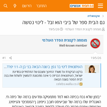
התחבר
הירשם
אקטואליה
גם הבית ספר של ביבי הוא זבל - לינוי נטשה
פ
פ
מומחה לקנונית הסדר העולמי
19/5/26
ו
ו
ת
ר
מומחה לקנונית הסדר העולמי
ח
ס
Well-known member
ה
ם
נ
ב
ו
ת
#1
19/5/26
ש
א
א
ר
העיתונאית לינוי בר גפן: בשנה הבאה בני בן ה-11 יפרד סופית ממערכת החינוך - וואלה סלבס
י
ברקע הביקורת על משרד החינוך ומצבם של התלמידים במדינת
ך
ישראל, העיתונאית הכריזה כי אינה מתכוונת להמשיך ולשלוח את בנה
לבית הספר בשנה הבאה
celebs.walla.co.il
"בזמן שלא נכח בכיתה הוא למד מתמטיקה ומדעים ברמה של כיתה ח'.
האנגלית שלו ברמה של שביעיסט חובב גיימינג ("המסכים" והגיימינג
שהפחידו אתכם מהם? כלי מעולה ללימוד כתיבה וקריאה באנגלית.