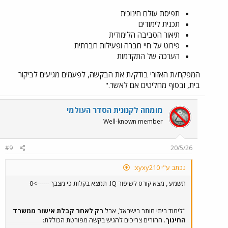
תפיסת עולם חינוכית
תכנית לימודים
תיאור הסביבה הלימודית
פירוט על חיי חברה ופעילות חברתית
הערכה של התקדמות
המפקח/ת האזורי בודק/ת את הבקשה, לפעמים מגיעים לביקור
בית, ובסוף מחליטים אם לאשר."
מומחה לקנונית הסדר העולמי
Well-known member
#9
20/5/26
נכתב ע"י xyxy210:
תשמע , מצא קורס לשיפור IQ. תמצא בקלות כי מצבך ------>0
"לימוד ביתי מותר בישראל, אבל
רק לאחר קבלת אישור ממשרד
החינוך
. ההורים צריכים להגיש בקשה מפורטת הכוללת: