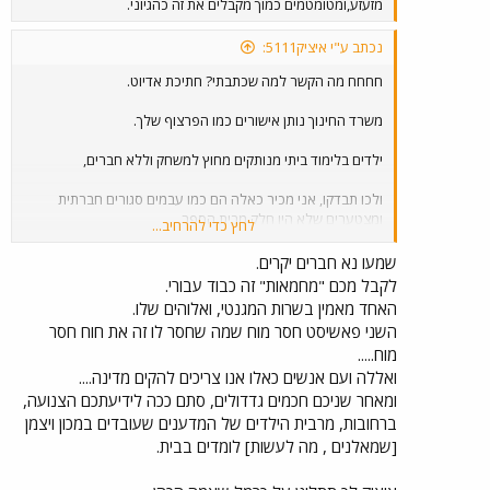
מזעזע,ומטומטמים כמוך מקבלים את זה כהגיוני.
נכתב ע"י איציק5111:
חחחח מה הקשר למה שכתבתי? חתיכת אדיוט.
משרד החינוך נותן אישורים כמו הפרצוף שלך.
ילדים בלימוד ביתי מנותקים מחוץ למשחק וללא חברים,
ולכו תבדקו, אני מכיר כאלה הם כמו עבמים סגורים חברתית
ומצטערים שלא היו חלק מבית הספר.
לחץ כדי להרחיב...
מפקח? משרד החינוך? זה זבל של אנשים כמוך, הם יכולים לאשר,
שמעו נא חברים יקרים.
אבל זה כישלון ומה אכפת להם? הילד שלה יהיה סוג של מצורע
לקבל מכם "מחמאות" זה כבוד עבורי.
האחד מאמין בשרות המגנטי, ואלוהים שלו.
השני פאשיסט חסר מוח שמה שחסר לו זה את חוח חסר
מוח.....
ואללה ועם אנשים כאלו אנו צריכים להקים מדינה....
ומאחר שניכם חכמים גדדולים, סתם ככה לידיעתכם הצנועה,
ברחובות, מרבית הילדים של המדענים שעובדים במכון ויצמן
[שמאלנים , מה לעשות] לומדים בבית.