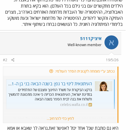
הילדים מתקשרים עם בני גילם בכל העולם). הוא בקיא בתורת
האבולוציה, ההיסטוריה של העבדות מלחמת האזרחים בארה"ב, מצרים
העתיקה והקשר ליהודים, ההיסטוריה של מלחמות ישראל וכעת מושקע
בלימודי המיתולוגיה היוונית. כל הנושאים נבחרו בשיתוף איתו".
איציק5111
א
Well-known member
#2
19/5/26
נכתב ע"י מומחה לקנונית הסדר העולמי:
העיתונאית לינוי בר גפן: בשנה הבאה בני בן ה-11 יפרד סופית ממערכת החינוך - וואלה סלבס
ברקע הביקורת על משרד החינוך ומצבם של התלמידים
במדינת ישראל, העיתונאית הכריזה כי אינה מתכוונת להמשיך
ולשלוח את בנה לבית הספר בשנה הבאה
celebs.walla.co.il
לחץ כדי להרחיב...
"בזמן שלא נכח בכיתה הוא למד מתמטיקה ומדעים ברמה של כיתה ח'.
האנגלית שלו ברמה של שביעיסט חובב גיימינג ("המסכים" והגיימינג
היא גם כותבת שכל אחד יכול לאפשר זאת,נראה לך שאבא או אמא
שהפחידו אתכם מהם? כלי מעולה ללימוד כתיבה וקריאה באנגלית. הילדים