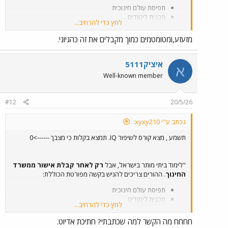
תפיסת עולם חינוכית
תכנית לימודים
לחץ כדי להרחיב...
תיאור הסביבה הלימודית
פירוט על חיי חברה ופעילות חברתית
מזעזע,ומטומטמים כמוך מקבלים את זה כהגיוני.
הערכה של התקדמות
המפקח/ת האזורי בודק/ת את הבקשה, לפעמים מגיעים לביקור בית,
איציק5111
א
ובסוף מחליטים אם לאשר."
Well-known member
#12
20/5/26
נכתב ע"י xyxy210:
תשמע , מצא קורס לשיפור IQ. תמצא בקלות כי מצבך ------>0
"לימוד ביתי מותר בישראל, אבל
רק לאחר קבלת אישור ממשרד
החינוך
. ההורים צריכים להגיש בקשה מפורטת הכוללת:
תפיסת עולם חינוכית
תכנית לימודים
לחץ כדי להרחיב...
תיאור הסביבה הלימודית
פירוט על חיי חברה ופעילות חברתית
חחחח מה הקשר למה שכתבתי? חתיכת אדיוט.
הערכה של התקדמות