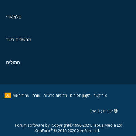
סלולארי
מבשלים כשר
חתולים
צור קשר
תקנון הפורום
מדיניות פרטיות
עזרה
עמוד ראשי
עברית (he_IL)
Forum software by
Copyright©1996-2021,Tapuz Media Ltd.
®
XenForo
© 2010-2020 XenForo Ltd.