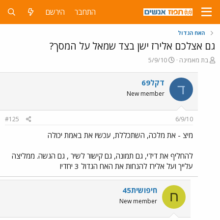
התחבר
הירשם
האח הגדול
גם אצלכם אלירז ישן בצד שמאל על המסך?
פ
פ
בת מאמינה
5/9/10
ו
ו
ת
ר
דקל69
ד
ח
ס
New member
ה
ם
נ
ב
ו
ת
#125
6/9/10
ש
א
א
ר
מיצ - את מלכה, השתכללת, עכשיו את באמת יכולה
י
ך
להחליף את דידי, גם תמונה, גם קישור לשיר , גם הגשה. ממליצה
עלייך ועל אלירז להנחות את האח הגדול 3 יחדיו
חיפושית45
ח
New member