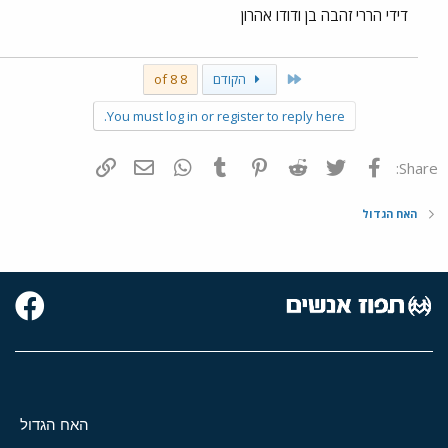
דידי הררי זהבה בן ודודו אהרון
First
הקודם
8 of 8
You must log in or register to reply here.
פייסבוק
Twitter
Reddit
Pinterest
Tumblr
WhatsApp
דואר אלקטרוני
הוסף קישור
Share:
האח הגדול
האח הגדול