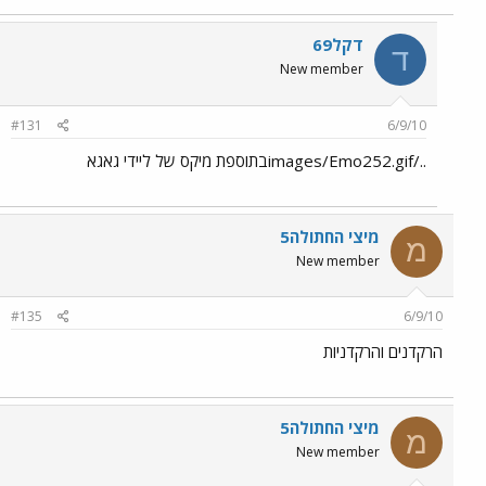
דקל69
ד
New member
#131
6/9/10
../images/Emo252.gifבתוספת מיקס של ליידי גאגא
מיצי החתולה5
מ
New member
#135
6/9/10
הרקדנים והרקדניות
מיצי החתולה5
מ
New member