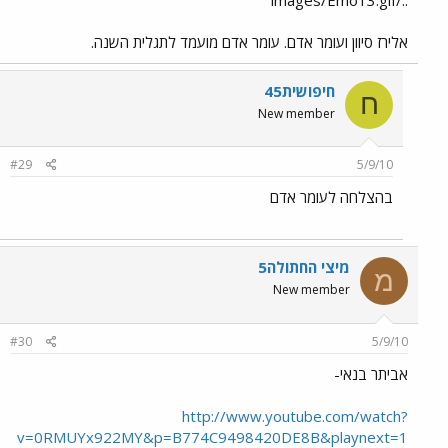
אלירז סיוון ועומר אדם. עומר אדם מועמד לתגלית השנה.
חיפושית45
ח
New member
#29
5/9/10
בהצלחה לעומר אדם
מיצי החתולה5
מ
New member
#30
5/9/10
אביתר בנאי-
http://www.youtube.com/watch?
v=0RMUYx922MY&p=B774C9498420DE8B&playnext=1