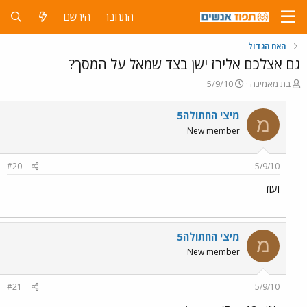
התחבר
הירשם
האח הגדול
גם אצלכם אלירז ישן בצד שמאל על המסך?
פ
פ
בת מאמינה
5/9/10
ו
ו
ת
ר
מיצי החתולה5
מ
ח
ס
New member
ה
ם
נ
ב
ו
ת
#20
5/9/10
ש
א
א
ר
ועוד
י
ך
מיצי החתולה5
מ
New member
#21
5/9/10