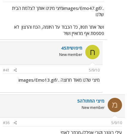
../images/Emo47.gifמיצי מינינו אותך לצלמת הבית
שלנו
ושל אתר תפוז, כל הכבוד על היוזמה, הכח והרצון
לא
פספסת אף מרואיין ושיר
חיפושית45
ח
New member
#41
5/9/10
מיצי שלנו מאוד חרוצה ../images/Emo13.gif
מיצי החתולה5
מ
New member
#36
5/9/10
עילי בוטנר וקובי אפללו-מכתב לאחי