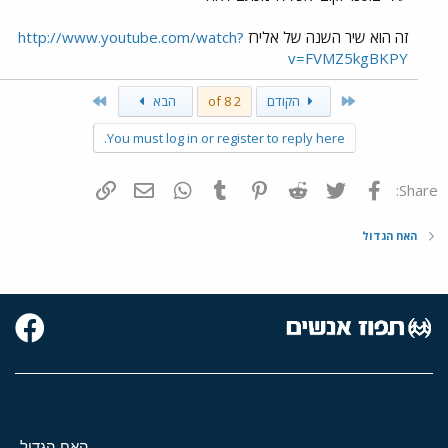
זה הוא שיר השנה של אלירז
http://www.youtube.com/watch?
v=FVMZ5kgBKPY
Last
First
הקודם
2 of 8
הבא
You must log in or register to reply here.
פייסבוק
Twitter
Reddit
Pinterest
Tumblr
WhatsApp
דואר אלקטרוני
הוסף קישור
Share:
האח הגדול
האח הגדול