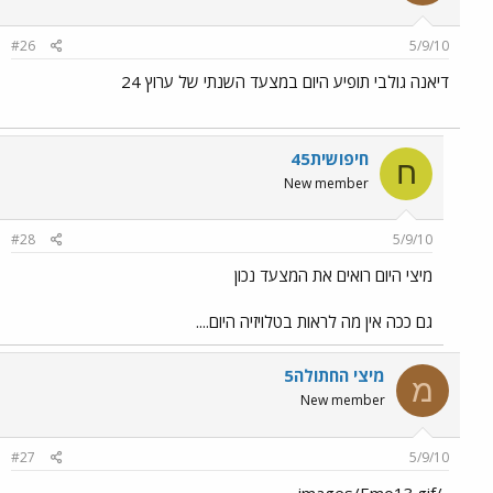
#26
5/9/10
דיאנה גולבי תופיע היום במצעד השנתי של ערוץ 24
חיפושית45
ח
New member
#28
5/9/10
מיצי היום רואים את המצעד נכון
גם ככה אין מה לראות בטלויזיה היום....
מיצי החתולה5
מ
New member
#27
5/9/10
../images/Emo13.gif