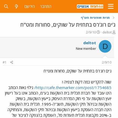
התחבר
הירשם
מניות ואופציות מעו"ף
ג'ים רוג'רס בתחזית על שווקים, סחורות ומט"ח
פ
פ
2/9/10
deltot
ו
ו
ת
ר
deltot
D
ח
ס
New member
ה
ם
נ
ב
ו
ת
#1
2/9/10
ש
א
א
ר
ג'ים רוג'רס בתחזית על שווקים, סחורות ומט"ח
י
ך
שווה להקדיש כמה דקות לצפיה !
http://cafe.themarker.com/post/1754685/
גילוי נאות הכותב
הינו עובד של חברת תכלית בית השקעות בע"מ, הכותב אינו בעל רישיון
יועץ השקעות על פי חוק הסדרת העיסוק בייעוץ השקעות, בשיווק
השקעות ובניהול תיקי השקעות, תשנ"ה-1995. תכלית בית השקעות
הינה חברה העוסקת בייעוץ השקעות ובניהול תיקי השקעות, והמחזיקה
ב-20% מקבוצת תכלית תעודות סל, העוסקת בהנפקה לציבור של