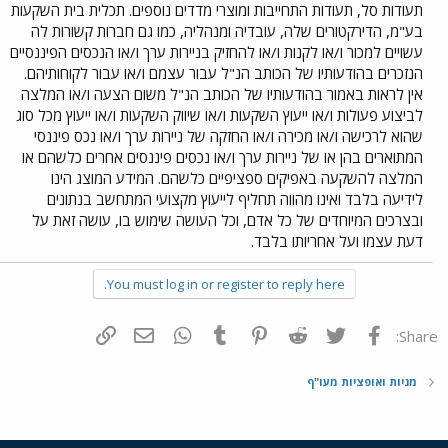
תעודות סל, תעודות התחייבות ומוצרי מדדים נוספים. תכלית בית השקעות
בע"מ, הדירקטורים שלה, עובדיה ומנהליה, כמו גם חברות קשורות לה
עשויים למכור ו/או לקנות ו/או להחזיק בניירות ערך ו/או הנכסים הפיננסיים
הנזכרים בהודעותיו של הכותב הנ"ל עבור עצמם ו/או עבור לקוחותיהם.
אין לראות באמור בהודעותיו של הכותב הנ"ל משום הצעה ו/או המלצה
לביצוע פעולות ו/או ייעוץ השקעות ו/או שיווק השקעות ו/או ייעוץ מכל סוג
שהוא לרכישה ו/או מכירה ו/או החזקה של ניירות ערך ו/או נכס פיננסי
המתוארים בהן או של ניירות ערך ו/או נכסים פיננסים אחרים כלשהם או
המלצה להשקעה באפיקים ספציפיים כלשהם. המידע המוצג הינו
לידיעה בלבד ואינו מהווה תחליף לייעוץ מקצועי המתחשב בנתונים
ובצרכים המיוחדים של כל אדם, וכל העושה שימוש בו, עושה זאת על
דעת עצמו ועל אחריותו בלבד.
You must log in or register to reply here.
פייסבוק
Twitter
Reddit
Pinterest
Tumblr
WhatsApp
דואר אלקטרוני
הוסף קישור
Share:
מניות ואופציות מעו"ף