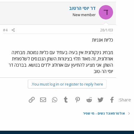
דר יוסי הרטוב
ד
New member
#4
28/1/03
כליות אגניות
מבחינ גינקולוגית אין בעיה בעתיד עם כליות נמוכות. מבחינה
אורולוגית, זה מאוד תלוי בצינורות השתן הנכנסים לשלפוחית
השתן. אני מציע להתיעץ עם אורולוג ילדים בנושא. בברכה דר
יוסי הר-טוב
You must log in or register to reply here.
פייסבוק
Twitter
Reddit
Pinterest
Tumblr
WhatsApp
דואר אלקטרוני
הוסף קישור
Share:
אולטרסאונד נשים - מי שפיר