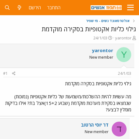
התחבר
הירשם
אולטרסאונד נשים - מי שפיר
גילוי כליות אקטופיות בסקירה מוקדמת
פ
פ
24/1/03
yarontor
ו
ו
ת
ר
yarontor
Y
ח
ס
New member
ה
ם
נ
ב
ו
ת
#1
24/1/03
ש
א
א
ר
גילוי כליות אקטופיות בסקירה מוקדמת
י
ך
מה עשויות להיות ההשלכות/משמעות של כליות אקטופיות (נמוכות)
שנמצאו בסקירת מערכות מוקדמת (שבוע 15+2)אצל בת? אילו בדיקות
מומלץ לבצע?
דר יוסי הרטוב
ד
New member