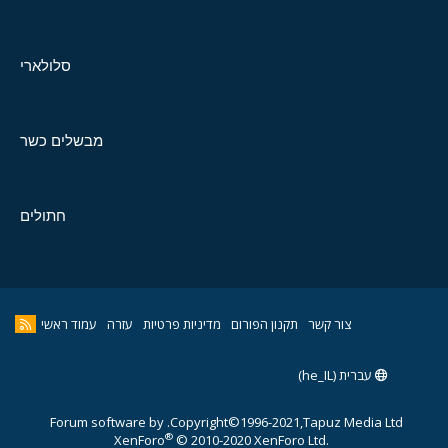
סלולארי
מבשלים כשר
חתולים
צור קשר
תקנון הפורום
מדיניות פרטיות
עזרה
עמוד ראשי
עברית (he_IL)
Forum software by
Copyright©1996-2021,Tapuz Media Ltd.
®
XenForo
© 2010-2020 XenForo Ltd.