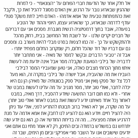
אל חלק אחר של הודעות חברי הפורום על "הצונאמי" - כי למרות
שההגיון שבארוע גובר על הרגש, אין האדם מסוגל להכיל זאת כך, ולקבל
זאת כהתפתחות טבעית של אמא אדמה! - האדם חייב לתת משקל סגולי
עודף לדרמה שבארוע, כך שהארוע עצמו, היופי וההוד של הטבע
בפעולה, אובד בתוך דרמטיזציה רגשית מוגברת. מסכים אני עם דבריהם
של חברים יקרים שלנו - על לשבת מול המחשב בבית, רחוק מהכל
ולהתקשקש על כך - זה כמו לצפות בסרט מבלי להיות מעורב בו. ומסכים
גם עם דבריו של דוד שהכל חלום, רק שמקרוב החלום מפחיד יותר! -
אבל זה "טבע" הדברים. ובקשר למסר של מאיה - אני מתחבר יותר
לדבריה של בילבי הטוענת שקבלה מסר אבל אינה יודעת מה לעשות
איתו! מתוך הכרותי מצבים כאלה, אני טוען שמעבירי המסר לבילבי
העבירו את מה שהעבירו, אבל יושרה של בילבי במקרה זה, הוא מעל
לכל צל של ספק! (ואין אני מטיל ספק בכוונותיה של מאיה) הן גם היא
יכלה לחבר, ואולי טוב יותר, מסר מגניב על מה עלינו לעשות במבט של
אחרי - ולא כמו תום דובר התשעה שיודע להסביר, דרך מאיה, במבט
לאחור (כל אחד מאיתנו יודע לעשות זאת במבט לאחור ואולי טוב יותר)
על מה שקרה, אך לא הואיל ברוב תבונתו להתריע לפני, אולי עוד ניתן
היה להציל חיים. ויודע הוא גם להציע לנו לחבק את אמא אדמה על מנת
להרגיע אותה מפצעיה.... מה זה בדיחת החודש? אה כן, הוא גם יודע שזה
יתרחש גם במשולש ברמודה ובים התיכון, רק לא אומר מתי! גם אתם ואני
יודעים שישובים אנו על השבר סורי אפריקני וביום מן הימים, שבר זה