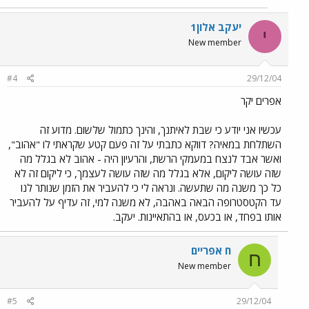
יעקב אלון1
י
New member
#4
29/12/04
אפרים יקר
עכשיו אני יודע כי שבת לאיתנך, והינך כתמול שלשום. מדוע זה
השתלחת במאיה? דווקא כתבתי על זה פעם קטע שקראתי לו "אהוב",
ואשר אבד לנצח במעמקי הרשת, והרעיון היה - אהוב לא בגלל מה
שזה עושה ליקום, אלא בגלל מה שזה עושה לעצמך, כי ליקום זה לא
כל כך משנה מה שתעשה. ונראה לי כי להעביר את הזמן שנותר לנו
עד הקטסטרופה הבאה באהבה, לא משנה למי, זה עדיף על להעביר
אותו בפחד, או בכעס, או בהתאיינות. יעקב.
ח אפריים
ח
New member
#5
29/12/04