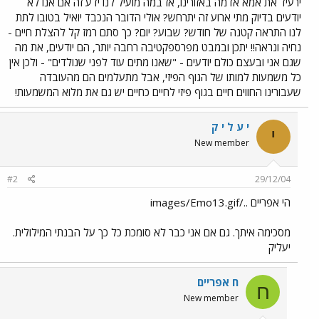
ירעיד את אמא אדמה באזורינו, אז במה מועיל לנו ידע זה אם אנו לא
יודעים בדיוק מתי ארוע זה יתרחש? אולי הדובר הנכבד יואיל בטובו לתת
לנו התראה קטנה של חודש? שבוע? יום? כך סתם רמז קל להצלת חיים -
נחיה ונראה!! יתכן ובמבט מפרספקטיבה רחבה יותר, הם יודעים, את מה
שגם אני ובעצם כולם יודעים - "שאנו מתים עוד לפני שנולדים" - ולכן אין
כל משמעות למותו של הגוף הפיזי, אבל מתעלמים הם מהעובדה
שעבורינו החווים חיים בגוף פיזי לחיים כחיים יש גם את מלוא המשמעות!
י ע ל י ק
י
New member
#2
29/12/04
הי אפריים ../images/Emo13.gif
מסכימה איתך. גם אם אני כבר לא סומכת כל כך על הבנתי המילולית.
יעליק
ח אפריים
ח
New member