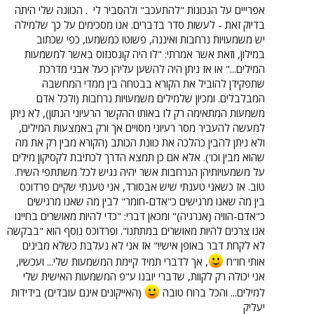
אפרייים על הנכונות "להתעכב" ולהסביר לי
. הכוונה שלי היתה
בדיוק זאת - לעשות סדר בדברים. אנו מסכימים על כך שלמילה
יש משמעויות נרחבות ואיננה, פשוטו כמשמעו, כפי שכתוב
במילון, וזאת אשר אמרתי: "לו היה קונסנזוס באשר למשמעות
המילים..." או אז ניתן היה להשען עליהן כעל אבני מדרכת
שתפקידן להוביל את הקורא בבטחה בין ממדי המחשבה
המבלבלים. ומכיון שלמילים משמעויות נרחבות (ולכל אדם
משמעות המתאימה רק לו באותו ההקשר הרעיוני הנתון), לא ניתן
למעשה להעביר מסר רעיוני מסויים אך ורק באמצעות המילים,
ולא ניתן להבין כהלכה את כוונת הכותב (הקורא מבין רק את מה
שהוא מבין וכו'). אלא אם כן תמצא הדרך לכתיבת לקסיקון מילים
על משמעויותיהן הנרחבות אשר יהיה נגיש לכל משתתפי השיח.
טוב. אז כשאני טענתי שיש אבסורד, אני טענתי שקיים פרדוכס
בין מה שאנו מרגישים כ"אדם-חומר" לבין מה שאנו מרגישים
כ"אדם-הוויה (אנרגיה)" ומכאן דברי: "כדי להיות מאושרים בחיינו
אנו צרכים להיות מאושרים במתתנו". ופרדוכס נוסף הוא "בבקשה
לא לקחת דבר באופן אישי!" אז אני לא נעלבת כשלא מבינים
אותי חו"ח
, אך לדברי תמיד קיימת המשמעות שלי... ועכשיו,
אני יכולה רק לקוות, שדברי יובנו ע"פ המשמעות האישית שלי
למילים... והכל ברוח טובה
(האייקונים אינם עובדים) בידידות
יעליק