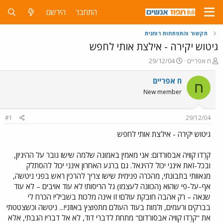
התחבר
הירשם
תקשור והתפתחות רוחנית
גיטוש יקירה - אילצת אותי לחפש
פ
פ
ח אפריים
29/12/04
ו
ו
ת
ר
ח אפריים
ח
ח
ס
New member
ה
ם
נ
ב
ו
ת
#1
29/12/04
ש
א
א
ר
גיטוש יקירה - אילצת אותי לחפש
י
ך
קרֶדו קוִויה אבסורדום: אני מאמין באמונה שלמה שישו גובר על ההיגיון,
ובכל-זאת אינני יכול להיגאל. גם ברגע האחרון אינני יכול להסתלק
מגאוותי בתבונתי, מהכרה פנימית שישו צריך להרכין ראש בפני ניטשה,
אף-על-פי שהוא (הכוונה לעצמו) גל הריסות! לא עוד אויבים – לא עוד
שנאה – רק אהבה חובקת עולם! זו אינה מלכות בשבילי! הכרח לי
בברקים ורעמים, ולמות בעוד העולם מתפוצץ באוזני!... ניטשה וכשצטטתי
את "קרֶדו קוִויה אבסורדום" מתחת לדברי דוד, לא אל דבריו הגבתי, אלא