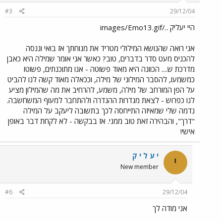
#3
29/12/04
היי יעליק ../images/Emo13.gif
אני רואה שהנושא המילולי מטריד את מנוחתך אז בואי וננסה
להכניס מעט סדר בדברים, טוב? כאשר אני אומר שמילה היא כאבן
מדרכת ש.... הכוונה היא מאוד פשוטה - אנו מתוכנתים, פשוטו
כמשמעו, להסבר המילוני של מילה, וככאלה מאוד קשה לנו להביט
על הפן המורחב של מילה, משמע, להרחיב את מה שהמילון מציע
לנו כפרוש - לצאת מגדרות ההגדרה ולהתחבר למעוף המשחשבה.
נדמה שלי שמאיזה התייחסה לכך בתשובה ליעקב על המילה
"דרך", והבהירה זאת טוב ממני. אז בבקשה - לא לקחת דבר באופן
אישי!
י ע ל י ק
י
New member
#6
29/12/04
אני מודה לך