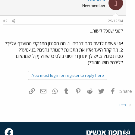
נ
New member
#2
29/12/04
לפני שנוכל לעזור...
אני אשמח לדעת כמה דברים: 1. מה הסגנון המוזיקלי המועדף עלייך?
2. מה קהל היעד אליו את מתכוונת לפנות? נהגים? בני-נוער?
סטודנטים? 3. יש לך יתרון רדיופוני בולט כלשהו? (קול שמתאים
ללילה? חוש הומור?)
You must log in or register to reply here.
פייסבוק
Twitter
Reddit
Pinterest
Tumblr
WhatsApp
דואר אלקטרוני
הוסף קישור
Share:
רדיו