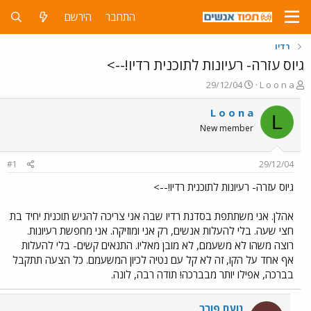
התחבר
הירשם
רדיו
גיוס עזרה- רעיונות לתוכנית רדיו!-->
פ
פ
29/12/04
L o o n a
ו
ו
ת
ר
L o o n a
L
ח
ס
New member
ה
ם
נ
ב
ו
ת
#1
29/12/04
ש
א
א
ר
גיוס עזרה- רעיונות לתוכנית רדיו!-->
י
ך
אהלן. אני משתתפת בסדנת רדיו שבה אני צריכה להגיש תוכנית יחיד בת
חצי שעה. בלי להעלות אנשים, רק אני ומוזיקה. אני מחפשת רעיונות.
רוצה משהו לא משעמם, לא מובן מאליו. התנאים קשים- בלי להעלות
אף אחד על הקו, זה לא קל עם נטיה לכיון המשעמם. כל הצעה תתקבל
בברכה, אפילו יותר מבברכה! תודה רבה, לונה.
נועם פורר