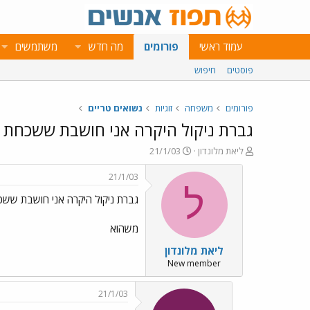
עמוד ראשי
פורומים
מה חדש
משתמשים
פוסטים
חיפוש
פורומים
משפחה
זוגיות
נשואים טריים
גברת ניקול היקרה אני חושבת ששכחת
פ
פ
ליאת מלונדון
21/1/03
ו
ו
ת
ר
21/1/03
ח
ס
ל
גברת ניקול היקרה אני חושבת שש
ה
ם
נ
ב
ו
ת
משהוא
ש
א
ליאת מלונדון
א
ר
י
New member
ך
21/1/03