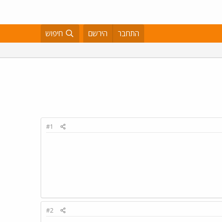
התחבר
הירשם
חיפוש
#1
#2