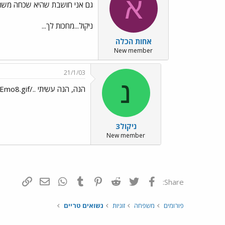
א
גם אני חושבת שהיא שכחה משהו ../s/Emo9.gif
ניקול...מחכות לך...
אחות הכלה
New member
21/1/03
נ
הנה, הנה עשיתי ../images/Emo8.gif
ניקול3
New member
פייסבוק
Twitter
Reddit
Pinterest
Tumblr
WhatsApp
דואר אלקטרונ
הוסף קי
Share:
פורומים
משפחה
זוגיות
נשואים טריים