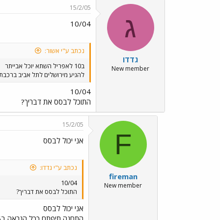
15/2/05
ג
10/04
נכתב ע"י אשור:
גדדו
ב10 לאפריל השתא יוכל אבייתר
New member
להגיע מירושלים לתל אביב ברכבת.
10/04
התוכל לבסס את דבריך?
15/2/05
F
אני יכול לבסס
נכתב ע"י גדדו:
fireman
10/04
New member
התוכל לבסס את דבריך?
אני יכול לבסס
התחנה תיפתח ככל הנראה ב9/4/2005 החברה הקבלנית אמורה למסור את המבנה לידי רכבת עשראל בשבועיים הקרובים.