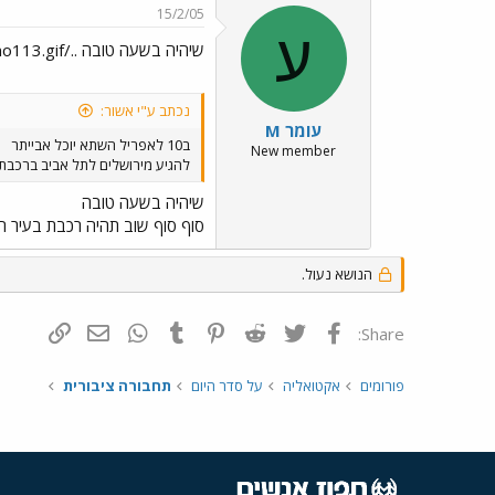
15/2/05
ע
שיהיה בשעה טובה ../images/Emo113.gif
נכתב ע"י אשור:
עומר M
ב10 לאפריל השתא יוכל אבייתר
New member
להגיע מירושלים לתל אביב ברכבת.
שיהיה בשעה טובה
סוף סוף שוב תהיה רכבת בעיר ה
הנושא נעול.
פייסבוק
Twitter
Reddit
Pinterest
Tumblr
WhatsApp
דואר אלקטרונ
הוסף קי
Share:
פורומים
אקטואליה
על סדר היום
תחבורה ציבורית