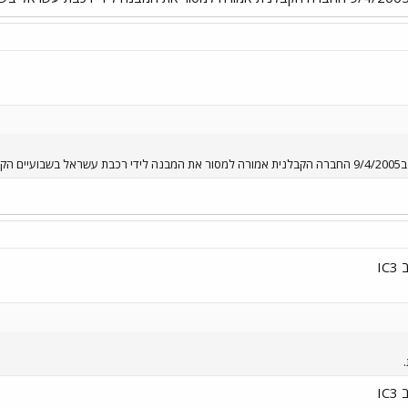
ובים.
I
I