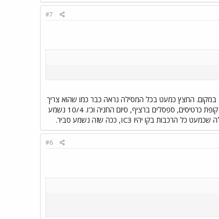
#7
" במקום. החצץ כמעט בכל המסילה נראה כבר כמו שהוא צריך
להיות, דבר אחד עיקרי צריך לסיים וזה בניין המבואה, והדברים האחרים שעדיין צריך לעשות הם קטנים יחסית: קופת כרטיסים, ספסלים ברציף, סיום החניה וכ'ו. 10/4 נשמע
#6