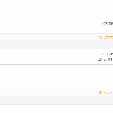
IC3
IC3
הזה לי-ם.