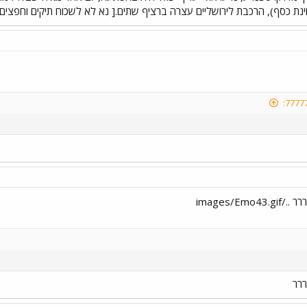
חינת כסף), הרכבת לירושליים עצרה ברציף שתים.[ נא לא לשכוח תיקים וחפצים א
images/Em
ררר