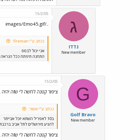
15/2/05
ג
../images/Emo45.gif
נכתב ע"י fireman:
גדדו
אני יכול לבסס
New member
התחנה תיפתח ככל הנראה ב9/4/2005 החברה הקבלנית אמורה למסור את המבנה לידי רכבת עשראל בשבועיים הקר
15/2/05
G
ציפור קטנה לחשה לי שזה יהיה ב C3
נכתב ע"י אשור:
Golf Bravo
ב10 לאפריל השתא יוכל אבייתר
New member
להגיע מירושלים לתל אביב ברכבת.
ציפור קטנה לחשה לי שזה יהיה ב C3