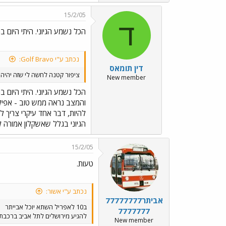
15/2/05
ד
הכל נשמע הגיוני. היתי היום 
נכתב ע"י Golf Bravo:
דין תומאס
ציפור קטנה לחשה לי שזה יהיה ב 3
New member
הכל נשמע הגיוני. היתי היום 
והמצב נראה ממש טוב - אפילו
הגיוני בגלל שאשקלון אמורה להפתח ב 9 לחודש, וה-10 זה יום ראשון שאחריו. ובקשר ל-IC3: תוכנן מההתחלה שכמעט כל הרכ
15/2/05
טעות.
נכתב ע"י אשור:
אביתר77777777
ב10 לאפריל השתא יוכל אבייתר
7777777
להגיע מירושלים לתל אביב ברכבת.
New member