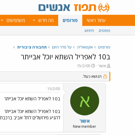
עמוד ראשי
פורומים
מה חדש
משתמשים
פוסטים
חיפוש
פורומים
אקטואליה
על סדר היום
תחבורה ציבורית
ב10 לאפריל השתא יוכל אבייתר
פ
פ
אשור
15/2/05
ו
ו
ת
ר
הנושא נעול.
ח
ס
ה
ם
15/2/05
נ
ב
א
ו
ת
ב10 לאפריל השתא יוכל אבייתר
ש
א
א
ר
ב10 לאפריל השתא יוכל אבייתר
י
להגיע מירושלים לתל אביב ברכבת.
ך
אשור
New member