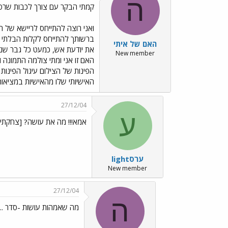
ה
קמתי הבקר עם צורך לכבות שרפות ../Emo13.gif
ואני רוצה להתייחס לריישא של ה
ברשותך להתייחס לקלות הבלתי נ
האם של איתי
את יודעת אש, כמעט כל גבר שנוצ
New member
האם זו אני ומתי צולמה התמונה
הפינות של הצילום עיגול הפינ
האישיותי שלו מהאישיות במציאות
27/12/04
ע
אמא!!! מה את עושה? [צחקתי]
ערסlight
New member
27/12/04
ה
מה שאמהות עושות -סדר ../mages/Emo13.gif