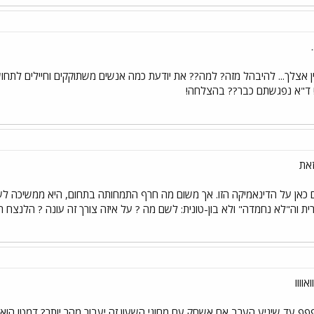
ין אצלך... להיבהל מזה? למה?? את יודעת כמה אנשים משתוקקים וחיילים לתחושו
 !! ד"א נפגשתם כבר?? בהצלחה!
זאת
ם כאן על הדינאמיקה הזו. אך משום מה חרף התמחותה בתחום, היא ממשיכה לש
 וה"לא נחמדה" ולא בון-טונית: לשם מה ? על איזה צורך זה עונה ? הלנצח
ף עד שיגיע הערב אם אשחק עם מחוגי השעון זה יעבור מהר יותר? דמט! הוא 