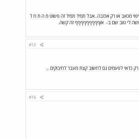
פוי מכאב או רק אכזבה...אבל תמיד תמיד זה פשוט מ ה ת ח ל
יעשה לי טוב שם ב-
אוףףףףףףףףף זה קשה.
#13
ק כדאי לפעמים גם לחשוב קצת מעבר לחיבוקים ...
#16