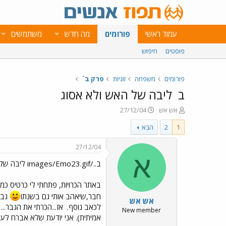
עמוד ראשי
פורומים
מה חדש
משתמשים
פוסטים
חיפוש
פורומים
משפחה
זוגיות
פרק ב`
ב
ליבה של האש ולא אסוג
פ
פ
אש אש
27/12/04
ו
ו
1
2
הבא
ת
ר
ח
ס
ה
ם
27/12/04
נ
ב
א
ב../images/Emo23.gif ליבה של האש ולא אסוג../images/Emo66.gif
ו
ת
ש
א
א
ר
באתר הכרויות, פתחתי לי כרטיס כמה
י
חבר,שיאהב אותי גם בשנתו
גבר
אש אש
ך
לכאב נוסף.
אז...הכרתי את הגבר...
New member
אמיתית). אני יודעת שלא אברח לע