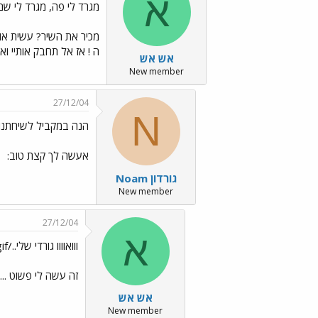
א
מגרד לי פה, מגרד לי שם.../es/Emo8.gif
מכיר את השיר? עשית אות
ה ! אז אל תחבק אותיי וא
אש אש
New member
27/12/04
N
הנה במקביל לשיחתנו 
אעשה לך קצת טוב:
Noam גורדון
New member
27/12/04
א
ווואוווו גורדי שלי../images/Emo25.gif
זה עשה לי פשוט ....
אש אש
New member