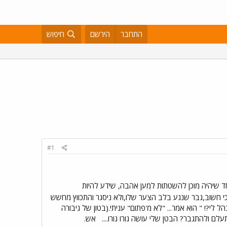
התחבר
הירשם
חיפוש
#1
אחד שיהיה מוכן להשטתות למען אהבה, שידע להיות
והכי חשוב,גבר שנגע בלב הצער שלו,ולא ניסגר והתכווץ מחשש
 לי?! " הוא אמר... "לא מ'פתום" עניתי.(בטון של גיבורה
לם ולהתגבר? הבטן שלי עושה גורו גורו....
אש.