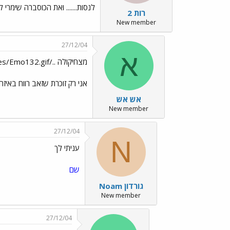
לנסות....... ואת הכוסברה שימרי
רות 2
New member
27/12/04
א
מצחיקולה ../images/Emo132.gif
אני רק זוכרת שזאב רווח באי
אש אש
New member
27/12/04
N
עניתי לך
שם
Noam גורדון
New member
27/12/04