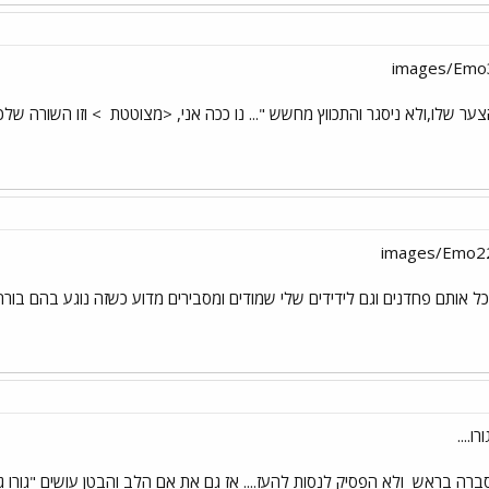
הצער שלו,ולא ניסגר והתכווץ מחשש "... נו ככה אני, <מצוטטת
> וזו השורה שלכד
כל אותם פחדנים וגם לידידים שלי שמודים ומסבירים מדוע כשזה נוגע בהם בורח
....
וסברה בראש
ולא הפסיק לנסות להעז.... אז גם את אם הלב והבטן עושים "גורו ג