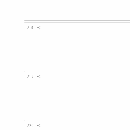
#15
#19
#20