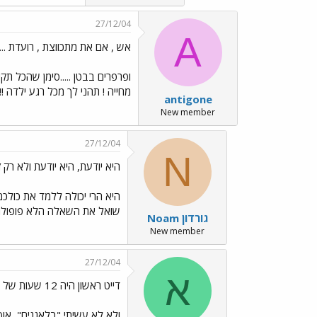
27/12/04
A
אש , אם את מתכווצת , רועדת ....
ופרפרים בבטן .....סימן שהכל תק
מחייה ! תהני לך מכל רגע ילדה
antigone
New member
27/12/04
N
היא יודעת, היא יודעת ולא רק 
היא הרי יכולה ללמד את כולכ
שואל את השאלה הלא פופולרית
Noam גורדון
New member
27/12/04
א
דייט ראשון היה 12 שעות של וואוווו
ולא לא עשיתי "בלאגנים"
אוףף