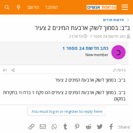
התחבר
הירשם
חדשות חרדים
ב"ב: בסמוך לשוק ארבעת המינים 2 צעיר
פ
פ
כתב חדשות 24 מספר 1
21/9/10
ו
ו
ת
ר
כתב חדשות 24 מספר 1
כ
ח
ס
New member
ה
ם
נ
ב
ו
ת
#1
21/9/10
ש
א
א
ר
ב"ב: בסמוך לשוק ארבעת המינים 2 צעיר
י
ך
ב"ב: בסמוך לשוק ארבעת המינים 2 צעירים הכו פקח 1 ברח ו1 בחקירות
במקום.
You must log in or register to reply here.
פייסבוק
Twitter
Reddit
Pinterest
Tumblr
WhatsApp
דואר אלקטרוני
הוסף קישור
Share: