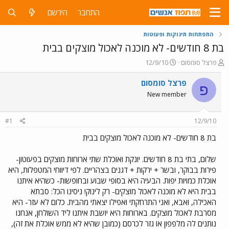
התחבר
הירשם
התפתחות תינוקות ופעוטות
בת 8 חודשים- לא מוכנה לאכול מוצקים בבית
פ
פ
פרצל סומסום
12/9/10
ו
ו
ת
ר
פרצל סומסום
פ
ח
ס
New member
ה
ם
נ
ב
ו
ת
#1
12/9/10
ש
א
א
ר
בת 8 חודשים- לא מוכנה לאכול מוצקים בבית
י
ך
שלום, בתי בת 8 חודשים. יונקת ואוכלת שתי ארוחות מוצקים בפעוטון-
פירות בבוקר, ובשר + ירקות + דגנים בצהריים. לפי דיווחי המטפלות, היא
אוכלת כמויות יפות. הבעיה היא בסופי שבוע ובחופשות- כשהיא איתנו
בבית היא לא מוכנה לאכול מוצקים- רק לינוק! ניסינו הכל: סבתא
האכילה, ואבא, ואני התרחקתי ואפילו יצאתי מהבית. כלום לא עזר- היא
מסרבת לאכול מוצקים. בארוחות היא יושבת איתנו ליד השולחן, אנחנו
נותנים לה מלפפון או גזר לכרסם (כמובן שהיא לא ממש אוכלת את זה),