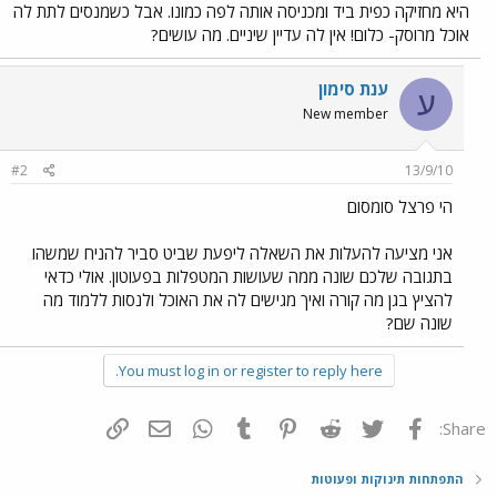
היא מחזיקה כפית ביד ומכניסה אותה לפה כמונו. אבל כשמנסים לתת לה
אוכל מרוסק- כלום! אין לה עדיין שיניים. מה עושים?
ענת סימון
ע
New member
#2
13/9/10
הי פרצל סומסום
אני מציעה להעלות את השאלה ליפעת שביט סביר להניח שמשהו
בתגובה שלכם שונה ממה שעושות המטפלות בפעוטון. אולי כדאי
להציץ בגן מה קורה ואיך מגישים לה את האוכל ולנסות ללמוד מה
שונה שם?
You must log in or register to reply here.
פייסבוק
Twitter
Reddit
Pinterest
Tumblr
WhatsApp
דואר אלקטרוני
הוסף קישור
Share:
התפתחות תינוקות ופעוטות