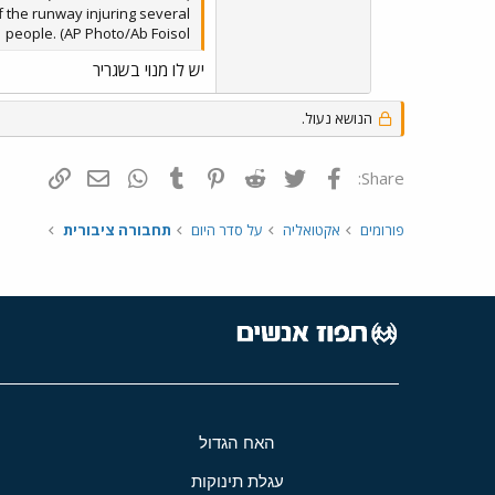
ff the runway injuring several
people. (AP Photo/Ab Foisol
יש לו מנוי בשגריר
הנושא נעול.
פייסבוק
Twitter
Reddit
Pinterest
Tumblr
WhatsApp
דואר אלקטרונ
הוסף קי
Share:
פורומים
אקטואליה
על סדר היום
תחבורה ציבורית
האח הגדול
עגלת תינוקות