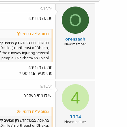
9/10/04
O
תמונה מדהימה
נכתב ע"י ה דרומי:
orensaab
בתאונת
בבנגלהדש רק פצועים קל
New member
120 miles) northeast of Dhaka,
ff the runway injuring several
people. (AP Photo/Ab Foisol
תמונה מדהימה
מתי מגיע הגרריסט ?
9/10/04
4
יש לו מנוי בשגריר
נכתב ע"י ה דרומי:
4דדד
בתאונת
בבנגלהדש רק פצועים קל
New member
120 miles) northeast of Dhaka,