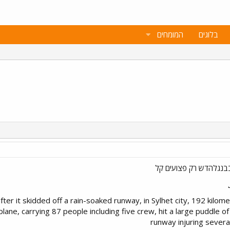
בלוגים
המומחים
after it skidded off a rain-soaked runway, in Sylhet city, 192 kilom
lane, carrying 87 people including five crew, hit a large puddle o
runway injuring severa