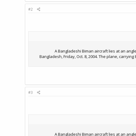
#2
A Bangladeshi Biman aircraft lies at an angle
Bangladesh, Friday, Oct. 8, 2004. The plane, carrying
#3
A Bangladeshi Biman aircraft lies at an angle