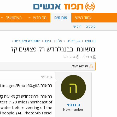
עמוד ראשי
פורומים
מה חדש
משתמשים
פוסטים
חיפוש
פורומים
אקטואליה
על סדר היום
תחבורה ציבורית
בתאונת
בבנגלהדש רק פצועים קל
פ
פ
ה דרומי
9/10/04
ו
ו
ת
ר
הנושא נעול.
ח
ס
ה
ם
9/10/04
נ
ב
ה
ו
ת
בתאונת../images/Emo160.gif בבנגלהדש רק פצועים קל
ש
א
א
ר
בתאונת
בבנגלהדש רק פצועים קל
י
eters (120 miles) northeast of
ך
ה דרומי
f water before veering off the
New member
l people. (AP Photo/Ab Foisol