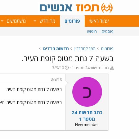
עמוד ראשי
פורומים
מה חדש
משתמשים
פוסטים
חיפוש
פורומים
תפוז למהדרין
חדשות חרדים
בשעה 7 נחת מטוס קופת העיר.
פ
פ
כתב חדשות 24 מספר 1
3/9/10
ו
ו
ת
ר
3/9/10
ח
ס
כ
בשעה 7 נחת מטוס קופת העיר.
ה
ם
נ
ב
ו
ת
בשעה 7 נחת מטוס קופת העיר. האד` מרחמסטריווקא שגם חזר, התמהמה במזיבוז` ולא היה בתפילה בברדיטשוב.
ש
א
כתב חדשות 24
א
ר
י
מספר 1
ך
New member