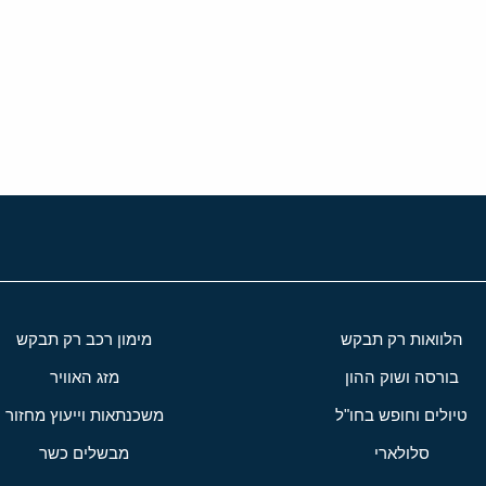
י
שור
הלוואות רק תבקש
מימון רכב רק תבקש
בורסה ושוק ההון
מזג האוויר
טיולים וחופש בחו"ל
משכנתאות וייעוץ מחזור
סלולארי
מבשלים כשר