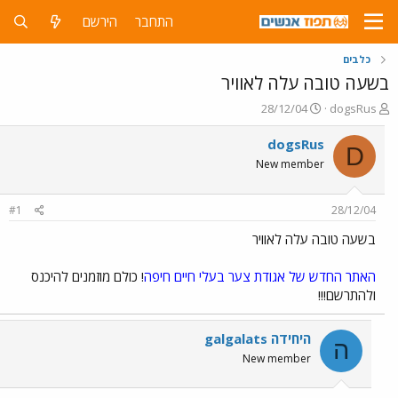
התחבר
הירשם
כלבים
בשעה טובה עלה לאוויר
פ
פ
28/12/04
dogsRus
ו
ו
ת
ר
dogsRus
D
ח
ס
New member
ה
ם
נ
ב
ו
ת
#1
28/12/04
ש
א
א
ר
בשעה טובה עלה לאוויר
י
ך
האתר החדש של אגודת צער בעלי חיים חיפה
! כולם מוזמנים להיכנס
ולהתרשם!!!
היחידה galgalats
ה
New member