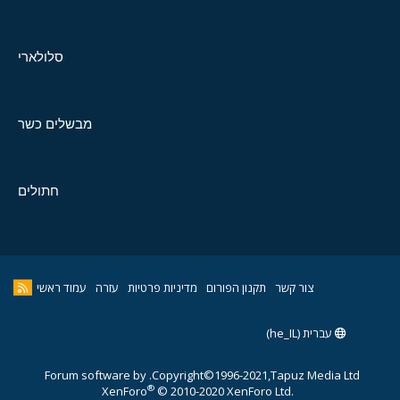
סלולארי
מבשלים כשר
חתולים
צור קשר
תקנון הפורום
מדיניות פרטיות
עזרה
עמוד ראשי
עברית (he_IL)
Forum software by
Copyright©1996-2021,Tapuz Media Ltd.
®
XenForo
© 2010-2020 XenForo Ltd.