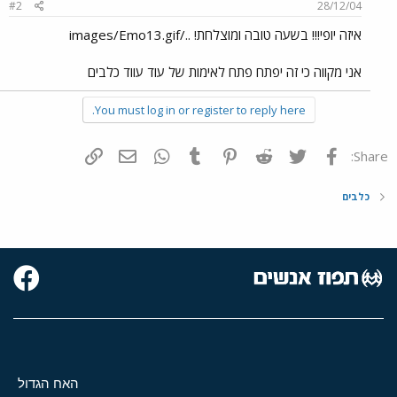
#2
28/12/04
איזה יופי!!! בשעה טובה ומוצלחת! ../images/Emo13.gif
אני מקווה כי זה יפתח פתח לאימות של עוד עווד כלבים
You must log in or register to reply here.
פייסבוק
Twitter
Reddit
Pinterest
Tumblr
WhatsApp
דואר אלקטרוני
הוסף קישור
Share:
כלבים
האח הגדול