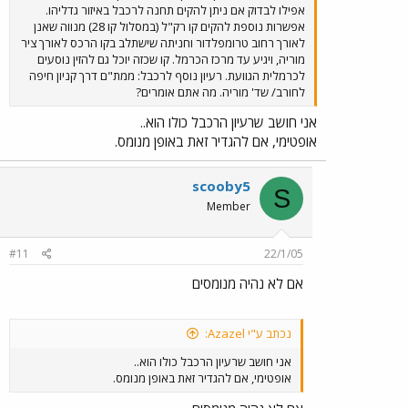
אפילו לבדוק אם ניתן להקים תחנה לרכבל באיזור גדליהו.
אפשרות נוספת להקים קו רק"ל (במסלול קו 28) מנווה שאנן
לאורך רחוב טרומפלדור וחניתה שישתלב בקו הרכס לאורך ציר
מוריה, ויגיע עד מרכז הכרמל. קו שכזה יוכל גם להזין נוסעים
לכרמלית הגוועת. רעיון נוסף לרכבל: ממת"ם דרך קניון חיפה
לחורב/ שד' מוריה. מה אתם אומרים?
אני חושב שרעיון הרכבל כולו הוא..
אופטימי, אם להגדיר זאת באופן מנומס.
scooby5
S
Member
#11
22/1/05
אם לא נהיה מנומסים
נכתב ע"י Azazel:
אני חושב שרעיון הרכבל כולו הוא..
אופטימי, אם להגדיר זאת באופן מנומס.