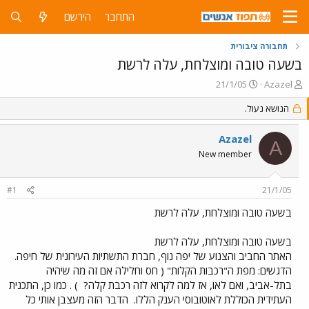
התחבר
הירשם
תחבורה ציבורית
בשעה טובה ומוצלחת, עלה לרשת
פ
פ
21/1/05
Azazel
ו
ו
ת
הנושא נעול.
ר
ח
ס
ה
ם
Azazel
A
נ
ב
New member
ו
ת
ש
א
א
ר
#1
21/1/05
י
ך
בשעה טובה ומוצלחת, עלה לרשת
בשעה טובה ומוצלחת, עלה לרשת
האתר החביב והצנוע של יפה נוף, חברת התשתיות העירונית של חיפה.
הדגשים: מפת ה"רכבות הקלות" ( חס וחלילה אם זה מה שיהיה
בתל-אביב, ואם לאו, אז למה לקרוא לזה רכבת קלה?
) . כמו כן, התכנית
העתידית הכוללת לאוטובוסי הענק הללו.
הדבר הזה מעצבן אותי כל