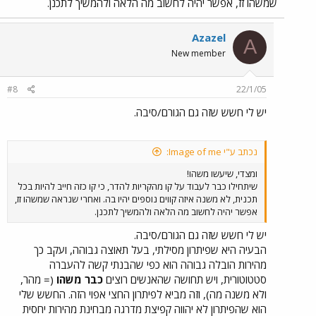
שמשהו זז, אפשר יהיה לחשוב מה הלאה ולהמשיך לתכנן.
Azazel
A
New member
#8
22/1/05
יש לי חשש שזה גם הגורם/סיבה.
נכתב ע"י Image of me:
ומצדי, שיעשו משהו!
שיתחילו כבר לעבוד על קו מהקריות להדר, כי קו כזה חייב להיות בכל
תכנית, לא משנה איזה קווים נוספים יהיו בה. ואחרי שנראה שמשהו זז,
אפשר יהיה לחשוב מה הלאה ולהמשיך לתכנן.
יש לי חשש שזה גם הגורם/סיבה.
הבעיה היא שפיתרון מסילתי, בעל תאוצה גבוהה, ועקב כך
מהירות הובלה גבוהה הוא כפי שהבנתי קשה להעברה
סטטוטורית, ויש תחושה שהאנשים רוצים
כבר משהו
(= מהר,
ולא משנה מה), וזה מביא לפיתרון החצי אפוי הזה. החשש שלי
הוא שהפיתרון לא יהווה קפיצת מדרגה מבחינת מהירות יחסית