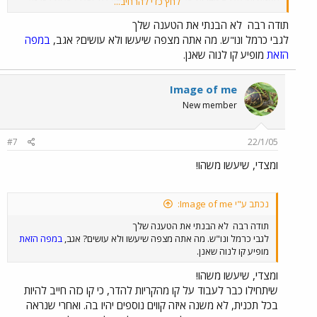
לחץ כדי להרחיב...
ולנו"ש.....
ובאותו הזמן לא מתוכננים קוים לכרמל ולנווה שאנן!!!
זה
גורם לתחושה מאוד לא נעימה. לתחושה שמחפפים, ושמתכננים מערכת
תודה רבה
לא הבנתי את הטענה שלך
כדי לצאת לידי חובה. עם זאת, העלאת האתר עצמה היא סימן חיובי וחשוב,
לגבי כרמל ונו"ש. מה אתה מצפה שיעשו ולא עושים? אגב,
במפה
של הגדלת הפתיחות לציבור. אני הייתי רוצה לחזור על התודה שיש לי לחן,
הזאת
מופיע קו לנוה שאנן.
העוזר למנכ"ל "יפה-נוף", למרות זה שאני לא מסכים לעליונות ה"רכבת
של המאה ה21"
.
Image of me
New member
#7
22/1/05
ומצדי, שיעשו משהו!
נכתב ע"י Image of me:
תודה רבה
לא הבנתי את הטענה שלך
לגבי כרמל ונו"ש. מה אתה מצפה שיעשו ולא עושים? אגב,
במפה הזאת
מופיע קו לנוה שאנן.
ומצדי, שיעשו משהו!
שיתחילו כבר לעבוד על קו מהקריות להדר, כי קו כזה חייב להיות
בכל תכנית, לא משנה איזה קווים נוספים יהיו בה. ואחרי שנראה