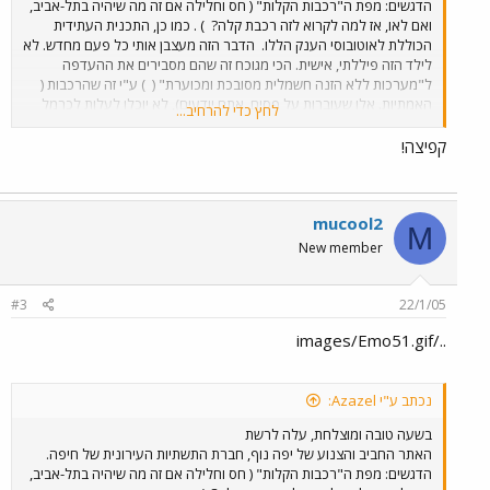
הדגשים: מפת ה"רכבות הקלות" ( חס וחלילה אם זה מה שיהיה בתל-אביב,
ואם לאו, אז למה לקרוא לזה רכבת קלה?
) . כמו כן, התכנית העתידית
הכוללת לאוטובוסי הענק הללו.
הדבר הזה מעצבן אותי כל פעם מחדש. לא
לילד הזה פיללתי, אישית. הכי מגוכח זה שהם מסבירים את ההעדפה
ל"מערכות ללא הזנה חשמלית מסובכת ומכוערת" (
) ע"י זה שהרכבות (
האמתיות. אלו שעוברות על פסים, אתם יודעים), לא יוכלו לעלות לכרמל
לחץ כדי להרחיב...
ולנו"ש.....
ובאותו הזמן לא מתוכננים קוים לכרמל ולנווה שאנן!!!
זה
גורם לתחושה מאוד לא נעימה. לתחושה שמחפפים, ושמתכננים מערכת
קפיצה!
כדי לצאת לידי חובה. עם זאת, העלאת האתר עצמה היא סימן חיובי וחשוב,
של הגדלת הפתיחות לציבור. אני הייתי רוצה לחזור על התודה שיש לי לחן,
העוזר למנכ"ל "יפה-נוף", למרות זה שאני לא מסכים לעליונות ה"רכבת
של המאה ה21"
.
mucool2
M
New member
#3
22/1/05
../images/Emo51.gif
נכתב ע"י Azazel:
בשעה טובה ומוצלחת, עלה לרשת
האתר החביב והצנוע של יפה נוף, חברת התשתיות העירונית של חיפה.
הדגשים: מפת ה"רכבות הקלות" ( חס וחלילה אם זה מה שיהיה בתל-אביב,