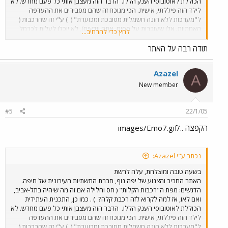
הכוללת לאוטובוסי הענק הללו.
הדבר הזה מעצבן אותי כל פעם מחדש. לא
לילד הזה פיללתי, אישית. הכי מגוכח זה שהם מסבירים את ההעדפה
ל"מערכות ללא הזנה חשמלית מסובכת ומכוערת" (
) ע"י זה שהרכבות (
האמתיות. אלו שעוברות על פסים, אתם יודעים), לא יוכלו לעלות לכרמל
לחץ כדי להרחיב...
ולנו"ש.....
ובאותו הזמן לא מתוכננים קוים לכרמל ולנווה שאנן!!!
זה
גורם לתחושה מאוד לא נעימה. לתחושה שמחפפים, ושמתכננים מערכת
תודה רבה על האתר
כדי לצאת לידי חובה. עם זאת, העלאת האתר עצמה היא סימן חיובי וחשוב,
של הגדלת הפתיחות לציבור. אני הייתי רוצה לחזור על התודה שיש לי לחן,
Azazel
העוזר למנכ"ל "יפה-נוף", למרות זה שאני לא מסכים לעליונות ה"רכבת
A
של המאה ה21"
.
New member
#5
22/1/05
הקפצה ../images/Emo7.gif
נכתב ע"י Azazel:
בשעה טובה ומוצלחת, עלה לרשת
האתר החביב והצנוע של יפה נוף, חברת התשתיות העירונית של חיפה.
הדגשים: מפת ה"רכבות הקלות" ( חס וחלילה אם זה מה שיהיה בתל-אביב,
ואם לאו, אז למה לקרוא לזה רכבת קלה?
) . כמו כן, התכנית העתידית
הכוללת לאוטובוסי הענק הללו.
הדבר הזה מעצבן אותי כל פעם מחדש. לא
לילד הזה פיללתי, אישית. הכי מגוכח זה שהם מסבירים את ההעדפה
ל"מערכות ללא הזנה חשמלית מסובכת ומכוערת" (
) ע"י זה שהרכבות (