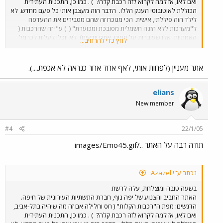
ואם לאו, אז למה לקרוא לזה רכבת קלה?
) . כמו כן, התכנית העתידית
הכוללת לאוטובוסי הענק הללו.
הדבר הזה מעצבן אותי כל פעם מחדש. לא
לילד הזה פיללתי, אישית. הכי מגוכח זה שהם מסבירים את ההעדפה
ל"מערכות ללא הזנה חשמלית מסובכת ומכוערת" (
) ע"י זה שהרכבות (
האמתיות. אלו שעוברות על פסים, אתם יודעים), לא יוכלו לעלות לכרמל
לחץ כדי להרחיב...
ולנו"ש.....
ובאותו הזמן לא מתוכננים קוים לכרמל ולנווה שאנן!!!
זה
גורם לתחושה מאוד לא נעימה. לתחושה שמחפפים, ושמתכננים מערכת
כדי לצאת לידי חובה. עם זאת, העלאת האתר עצמה היא סימן חיובי וחשוב,
אתר מעניין (לפחות אותי, לאף אחד אחר כנראה לא אכפת....).
של הגדלת הפתיחות לציבור. אני הייתי רוצה לחזור על התודה שיש לי לחן,
העוזר למנכ"ל "יפה-נוף", למרות זה שאני לא מסכים לעליונות ה"רכבת
של המאה ה21"
.
elians
New member
#4
22/1/05
תודה רבה על האתר ../images/Emo45.gif
נכתב ע"י Azazel:
בשעה טובה ומוצלחת, עלה לרשת
האתר החביב והצנוע של יפה נוף, חברת התשתיות העירונית של חיפה.
הדגשים: מפת ה"רכבות הקלות" ( חס וחלילה אם זה מה שיהיה בתל-אביב,
ואם לאו, אז למה לקרוא לזה רכבת קלה?
) . כמו כן, התכנית העתידית