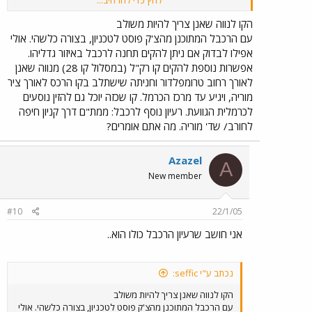
לחץ כדי להרחיב...
במפה שהבאת, הוא לא מופיע יחד עם מס' קוים אחרים, ולכן אני
חושב שמדובר בטעות.
הקו לנווה שאנן צריך להיות משולב
עם הרכבל המתוכנן מהצ'ק פוסט לטכניון, בצורה כלשהי. אולי
אפילו לבדוק אם ניתן להקים תחנה לרכבל באיזור גדליהו.
אפשרות נוספת להקים קו רק"ל (במסלול קו 28) מנווה שאנן
לאורך רחוב טרומפלדור וחניתה שישתלב בקו הרכס לאורך ציר
מוריה, ויגיע עד מרכז הכרמל. קו שכזה יוכל גם להזין נוסעים
לכרמלית הגוועת. רעיון נוסף לרכבל: ממת"ם דרך קניון חיפה
לחורב/ שד' מוריה. מה אתם אומרים?
Azazel
A
New member
#10
22/1/05
אני חושב שרעיון הרכבל כולו הוא..
נכתב ע"י seffic:
הקו לנווה שאנן צריך להיות משולב
עם הרכבל המתוכנן מהצ'ק פוסט לטכניון, בצורה כלשהי. אולי