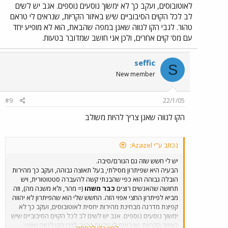
לאוטובוסים, ועקב כך לא ימשוך נוסעים נוספים. אגב יש לשים
לב לכל הקוים הסיבוביים שיש באיזור הקריות, שנראים לי טראם
טהור. לגבי הקו לנווה שאנן במפה שהבאת, הוא לא מופיע יחד
עם מס' קוים אחרים, ולכן אני חושב שמדובר בטעות.
seffic
S
New member
#9
22/1/05
הקו לנווה שאנן צריך להיות משולב
נכתב ע"י Azazel:
יש לי חשש שזה גם הגורם/סיבה.
הבעיה היא שפיתרון מסילתי, בעל תאוצה גבוהה, ועקב כך מהירות
הובלה גבוהה הוא כפי שהבנתי קשה להעברה סטטוטורית, ויש
תחושה שהאנשים רוצים
כבר משהו
(= מהר, ולא משנה מה), וזה
מביא לפיתרון החצי אפוי הזה. החשש שלי הוא שהפיתרון לא יהווה
קפיצת מדרגה מבחינת מהירות יחסית לאוטובוסים, ועקב כך לא
ימשוך נוסעים נוספים. אגב יש לשים לב לכל הקוים הסיבוביים שיש
באיזור הקריות, שנראים לי טראם טהור. לגבי הקו לנווה שאנן