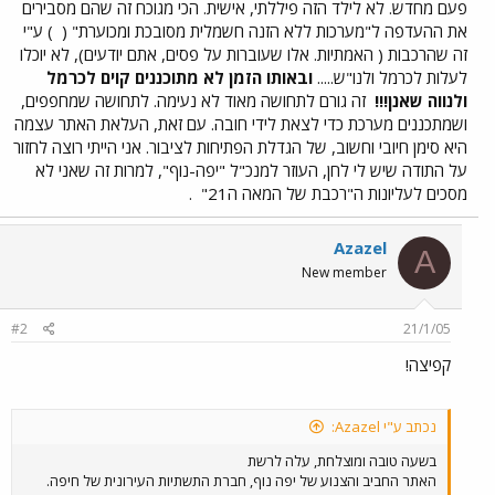
פעם מחדש. לא לילד הזה פיללתי, אישית. הכי מגוכח זה שהם מסבירים
את ההעדפה ל"מערכות ללא הזנה חשמלית מסובכת ומכוערת" (
) ע"י
זה שהרכבות ( האמתיות. אלו שעוברות על פסים, אתם יודעים), לא יוכלו
לעלות לכרמל ולנו"ש.....
ובאותו הזמן לא מתוכננים קוים לכרמל
ולנווה שאנן!!!
זה גורם לתחושה מאוד לא נעימה. לתחושה שמחפפים,
ושמתכננים מערכת כדי לצאת לידי חובה. עם זאת, העלאת האתר עצמה
היא סימן חיובי וחשוב, של הגדלת הפתיחות לציבור. אני הייתי רוצה לחזור
על התודה שיש לי לחן, העוזר למנכ"ל "יפה-נוף", למרות זה שאני לא
מסכים לעליונות ה"רכבת של המאה ה21"
.
Azazel
A
New member
#2
21/1/05
קפיצה!
נכתב ע"י Azazel:
בשעה טובה ומוצלחת, עלה לרשת
האתר החביב והצנוע של יפה נוף, חברת התשתיות העירונית של חיפה.