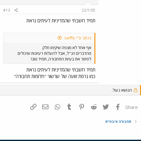
#13
22/1/05
תמיד חשבתי שהמדיניות לעיתים נראת
נכתב ע"י seffic:
אף אחד לא מצפה שיקימו חלק
מהדברים הנ"ל, אבל להעלות רעיונות שיכולים
לפתור את בעיות התחבורה, תמיד טוב!
תמיד חשבתי שהמדיניות לעיתים נראת
כמו גרסת זוועה של שרשור "חלומות תחבורה"
הנושא נעול.
פייסבוק
Twitter
Reddit
Pinterest
Tumblr
WhatsApp
דואר אלקטרוני
הוסף קישור
Share:
תחבורה ציבורית