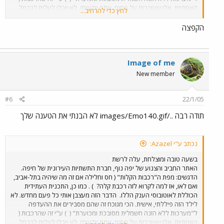
האמתיות. אלו שעוברות על פסים, אתם יודעים), לא יוכלו לעלות לכרמל
לחץ כדי להרחיב...
ולנו"ש.....
ובאותו הזמן לא מתוכננים קוים לכרמל ולנווה שאנן!!!
זה
גורם לתחושה מאוד לא נעימה. לתחושה שמחפפים, ושמתכננים מערכת
הקפצה
כדי לצאת לידי חובה. עם זאת, העלאת האתר עצמה היא סימן חיובי וחשוב,
של הגדלת הפתיחות לציבור. אני הייתי רוצה לחזור על התודה שיש לי לחן,
העוזר למנכ"ל "יפה-נוף", למרות זה שאני לא מסכים לעליונות ה"רכבת
של המאה ה21"
.
Image of me
New member
#6
22/1/05
תודה רבה ../images/Emo140.gif לא הבנתי את הטענה שלך
נכתב ע"י Azazel:
בשעה טובה ומוצלחת, עלה לרשת
האתר החביב והצנוע של יפה נוף, חברת התשתיות העירונית של חיפה.
הדגשים: מפת ה"רכבות הקלות" ( חס וחלילה אם זה מה שיהיה בתל-אביב,
ואם לאו, אז למה לקרוא לזה רכבת קלה?
) . כמו כן, התכנית העתידית
הכוללת לאוטובוסי הענק הללו.
הדבר הזה מעצבן אותי כל פעם מחדש. לא
לילד הזה פיללתי, אישית. הכי מגוכח זה שהם מסבירים את ההעדפה
ל"מערכות ללא הזנה חשמלית מסובכת ומכוערת" (
) ע"י זה שהרכבות (
האמתיות. אלו שעוברות על פסים, אתם יודעים), לא יוכלו לעלות לכרמל