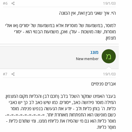
#6
19/1/03
היי. איך שאני מבין זאת, אין הכוונה
למוסר, במשמעות של מוסריות אלא במשמעות של יסורים (או אולי
מוסרות, שזה מושכות - עול). ואכן, משמעות הבטוי הוא - יסורי
מצפון.
מוגג
מ
New member
#7
19/1/03
אברים פנימיים
בעבר האמינו שמקור השכל בלב (חכם לב) והכליות מקום המצפון.
המילה מוסר פירושה כאב, ייסורים. כמו שיש כאב לב כך יש כאבי
כליות. ה´ בוחן כליות ולב - יודע את הנעשה בנפש פנימה. מוסר
כשם מופשט הוא התפתחות מאוחרת יותר. =-=-=-=-=-=-=-=-=-
מוּסר כליות הוא גם מי שהסירו את כליותיו ממנו.. ומי שתורם כליות -
מוסֶר כליות.