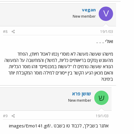
vegan
V
New member
#8
19/1/03
ואולי .. .. ..
מישהו שעשה מעשה לא מוסרי (כמו לאכול חיות), הפחד
מהעונש (נזקים בריאותיים כליות, למשל) והמחשבה על המעשה
הנורא שעשה גורמים לו "לעשות במכנסיים" וזהו מוסר הכליות.
והאם מכאן הגיע הקשר בין ייסורים למילה מוסר המקובלת יותר
בימינו?
שושן פרא
ש
New member
#9
19/1/03
אתגר בשבילך, לכבוד טו בשבט ../images/Emo141.gif