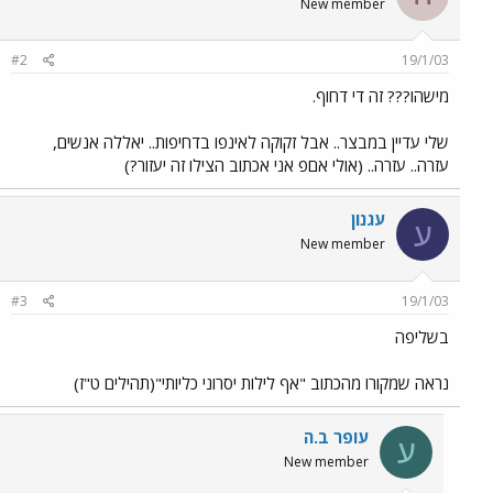
New member
#2
19/1/03
מישהו??? זה די דחוף.
שלי עדיין במבצר.. אבל זקוקה לאינפו בדחיפות.. יאללה אנשים,
עזרה.. עזרה.. (אולי אםפ אני אכתוב הצילו זה יעזור?)
עגנון
ע
New member
#3
19/1/03
בשליפה
נראה שמקורו מהכתוב "אף לילות יסרוני כליותי"(תהילים ט"ז)
עופר ב.ה
ע
New member