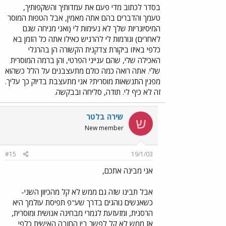
בסדר לכתוב מדי פעם את עמדותיך והשקפותיך,
טעמך והדברים בהם אתה מאמין, אבל הטפות המוסר
המיסיונריות שלך לא נעימות לי (ואני מניחה שגם
לאחרים) וגורמות לי להרגיש כאילו אתה כל הזמן בא
כלפי באיזו ביקורת צדקנית הקשורה הן בהרגלי
האכילה שלי, שהם ענייני הפרטי, והן ברמה המוסרית
שלי. אתה רואה כמה כולם מתעצבנים על הלל כשהוא
מפגין התנשאות מוסרית? אני מתעצבת בדיוק כך עליך.
זה לא כיף לי. תודה, סליחה ובבקשה.
שירה בלטר
ש
New member
#15
19/1/03
אני מבינה אתכם,
אבל תבינו שזה גם ממש לא קל מהכיוון השני-
כשאנשים נוהגים בדרך שע"פ תפיסת עולמך היא
הרסנית, ומזעזעת לגמרי מבחינה אנושית ומוסרית,
אז ממש לא קל לפשר בין החובה האישית כלפי