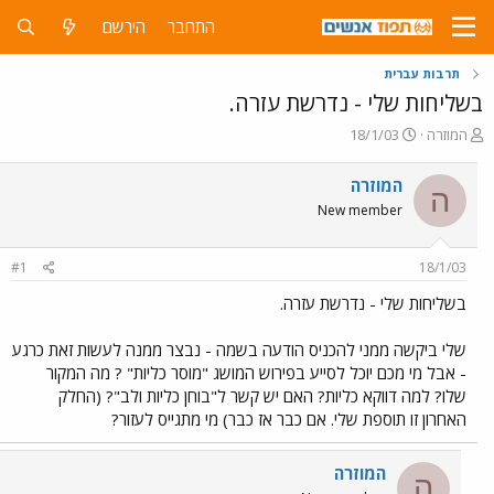
התחבר
הירשם
תרבות עברית
בשליחות שלי - נדרשת עזרה.
פ
פ
המוזרה
18/1/03
ו
ו
ת
ר
המוזרה
ה
ח
ס
New member
ה
ם
נ
ב
ו
ת
#1
18/1/03
ש
א
א
ר
בשליחות שלי - נדרשת עזרה.
י
ך
שלי ביקשה ממני להכניס הודעה בשמה - נבצר ממנה לעשות זאת כרגע
- אבל מי מכם יוכל לסייע בפירוש המושג "מוסר כליות" ? מה המקור
שלו? למה דווקא כליות? האם יש קשר ל"בוחן כליות ולב"? (החלק
האחרון זו תוספת שלי. אם כבר אז כבר) מי מתגייס לעזור?
המוזרה
ה