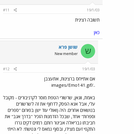
#11
19/1/03
תשובה רצינית
כאן
שושן פרא
ש
New member
#12
19/1/03
אם אתייחס ברצינות, אתעצבן
../images/Emo141.gif
באמת, ווגאן, שרשורי הטפת מוסר לקרניבורים - מקובל
עלי, אבל אנא הפסק לדחוף את זה לשרשורים
בנושאים אחרים. היה (ואולי עוד יש) בפורום "ספרים
וספרות" אחד, שבכל הזדמנות הזכיר "בדרך אגב" את
חביבתו גבריאלה אביגור רותם. רמזים דקים גררו
התקפי זעם מצידו, ובסוף נמאס לי ונטשתי. לא הייתי