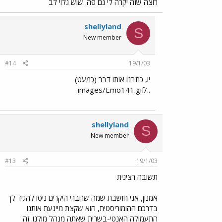
רוצה שזה יקרה לי גם פה. שוש גלוי לב
shellyland
S
New member
#14
19/1/03
יו, כתבנו אותו דבר (כמעט)
../images/Emo141.gif
shellyland
S
New member
#13
19/1/03
תשובה רצינית
אמנון, אני חושבת שמה שחברי היקרים ניסו להגיד לך
בדרכם ההומוריסטית, הוא שקצת מייגעת אותנו
התעמולה האנטי-בשרית שאתה מנהל מולנו. זה