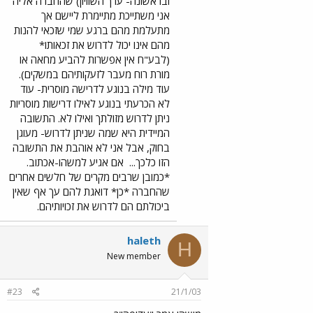
ובראשונה- ערך השוויון) שהחברה אליה
אני משתייכת מתיימרת ליישם אך
מתעלמת מהם ברגע שמי שזכאי להנות
מהם אינו יכול לדרוש את זכאותו*
(לבע"ח אין אפשרות להביע מחאה או
מורת רוח מעבר לזעקותיהם במשקים).
עוד מילה בנוגע לדרישה מוסרית- עוד
לא הכרעתי בנוגע לאילו דרישות מוסריות
ניתן לדרוש מזולתך ואילו לא. התשובה
המיידית היא שמה שניתן לדרוש- מעוגן
בחוק, אבל אני לא אוהבת את התשובה
הזו כלכך...
אם אגיע למשהו-אכתוב.
*כמובן שרבים מקרים של חלשים אחרים
שהחברה *כן* דואגת להם עך אף שאין
ביכולתם הם לדרוש את זכויותיהם.
haleth
H
New member
#23
21/1/03