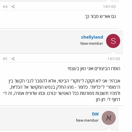
#4
19/1/03
גם אא"ש סבור כך.
shellyland
S
New member
#5
19/1/03
הוסרו הביצורים ואני כאן בעצמי
אבהיר: אני לא זקוקה ל"מקור" הביטוי, אלא להסבר לגבי הקשר בין
ה"מוסר" ל"כליות". כלומר - מהו החלק בנפש המקושר אל הכליות,
ולמה? תשובות מפורטות ככל האפשר יבורכו. וכמו שדורית אמרה, זה די
דחוף לי. חן-חן.
אוֹחַ
א
New member