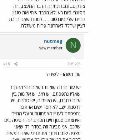
צודקים... ומבחינתי זה הדבר המעצבן. זה
מסיונרי ביום רע ולא מכבד אותי ואת סגנון
החיים שלי ביום טוב... ... למרות שאני חייבת
לציין שהלל לאחרונה פחות משתלח.
nutmeg
N
New member
#18
20/1/03
עוד משהו - לשירה
יש עוד הרבה עוולות בעולם חוץ מהדבר
שאליו נתפסתם. יש רוע, יש אלימות בין
אדם לחברו, יש השמדה, יש כוחנות, יש
דרסנות יש... לא חסר ישים אז OK,
נתפסתם לעניין הצמחונות ובעלי החיים
ואימצתם סגנון חיים מסויים. זוהי הטיפה בים
שלכם. אני מבינה וזה בסדר. רק שאני
מצפה שמבחינתך את תביני שאני חפשייה
לבחור את הנישה שלי בה ארגיש שאני