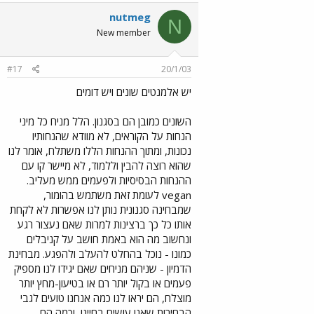
nutmeg
N
New member
#17
20/1/03
יש אלמנטים שונים ויש דומים
השונים כמובן הם בסגנון. הלל מניח כל מיני
הנחות על הקוראים, לא מוודא שהנחותיו
נכונות, ומתוך ההנחות הללו משתלח, אומר לנו
שהוא רוצה להבין וללמוד, לא מיישר קו עם
ההנחות הבסיסיות ולפעמים ממש מעליב.
vegan לעומת זאת משתמש בהומור,
שמבחינה סגנונית נותן לנו אפשרות לא לקחת
אותו כל כך ברצינות למרות שאם נעצור רגע
ונחשוב מה הוא באמת חושב על קניבלים
כמונו - נוכל בהחלט להעלב ולהפגע. מבחינת
הדמיון - שניהם מניחים שאם יגידו לנו מספיק
פעמים או בקול יותר רם או בטיעון-מחץ יותר
מוצלח, הם יראו לנו כמה אנחנו טועים לגבי
הבחירות שאנו עושים בחיינו, וכמה הם