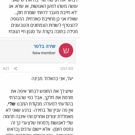
עושה משהו למען האנושות, או שלא. אנ
´לא חייבת מעבר להיותי שומרת חוק...
שאליו אני כן מחוייבת כאזרחית. ההטפה
להצטרף לשורות הצמחונים והטבעונים
מכילה בתוכה בקורת על סגנון חיי הנוכחי.
שירה בלטר
ש
New member
#21
20/1/03
יעל, אני בהאלת´ מבינה
שיש לך את החופש לבחור איפה את
תורמת את חלקך, אבל כפי שהבהרתי
בהודעתי למעלה: מנקודת המבט
שלי
,
אין פה עניין של בחירה- ברגע שאני לא
מאמללת יצורים אחרים זוהי איננה תרומה
שלי לאנושות (למרות שלצערי כך זה
נתפס היום)- אלא יישום ערכים (בראש