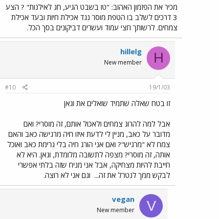
מכיר את הפזמון האהוב: "טו בשבט הגיע, חג לאילנות" ? הצע
3 דרכים לשלב בו הטפת מוסר נגד אכילת חיות ובעד אכילת
צמחים. לרשותך חצי עמוד ועשרים דביקונים בסך הכל.
hillelg
H
New member
#10
19/1/03
זו בטח שאלה שתמיד שואלים את וגאן
אבל למה להרוג צמחים ולאכול אותם, זה מוסרי? ואם
מדובר על כאב, מניין לי לדעת איזו חיה מרגישה כאב והאם
צמח לא "מרגיש"? ואם אני הורג חיה בלי גרימת כאב ואוכל
אותה, זה מוסרי? מצפה לתשובה מלומדת, וגאן. היא לא
חייבת להיות מצחיקה, אבל אני מניח שזה בלתי אפשרי
לבקש ממך לנטרל את זה...
וגם אני לא רוצה.
vegan
V
New member