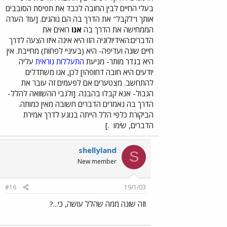
בעלי החיים לבין החובה לכבד את תפיסת הסובבים
אותך ו"לקבל" את הדרך בה הם נוהגים. [עוד הערה
הממחישה את הדרך בה
אנו
רואים את
הדברים:האידיולוגיה הזו היא אינה איזו הצעה לדרך
חיים שונה ועדיפה- היא (בעיניי לפחות) מחייבת. אין
היא בגדר מוֹתר- מניעת
התעללות נוראית
עליה
יודעים היא חובה דחופה!] לכן, אנו משתדלים
להתחשב. מצטערים אם לפעמים זה עובר את
הגבול- אנא קבלו בהבנה. [ולגבי ההשוואה להלל-
הדרך בה נאמרים הדברים חשובה מאין כמותה.
הביקורת כלפי הלל הייתה בנוגע לדרך אמירת
הדברים, שימו
.]
shellyland
S
New member
#16
19/1/03
וזה שונה ממה שהלל עושה, כי...?