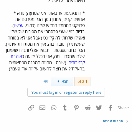
מישהו אמר "עדיפה"?
* התגעגעתי אז באתי, אני שמח(ה) נורא *
אנשים יקרים, אמנון בסך הכל מפרסם את
פרוייקט המחמד החדש שלנו (כמוני,
עכשיו
).
בדיוק כפי שאני פרסמתי את הפורום של שלי
ואפילו שלחתי לה קליינט (אבל אני לא בטוחה
שעשיתי לך טובה בזה. איך את מסתדרת איתו?),
הכל בחברuuuuת. - תבואו אצלי ותגידו שאמנון
שלח אותכם - ומה, אני בכלל ידועה כ
אוהבת
קרניבורים
(שירה - מה זה ההבנה הפתאומית
בהאלת´? את רוצה לחשוב על זה עוד פעם?)
Last
1 of 2
הבא
You must log in or register to reply here.
פייסבוק
Twitter
Reddit
Pinterest
Tumblr
WhatsApp
דואר אלקטרוני
הוסף קישור
Share:
תרבות עברית