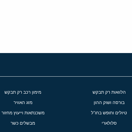
י
שור
הלוואות רק תבקש
מימון רכב רק תבקש
בורסה ושוק ההון
מזג האוויר
טיולים וחופש בחו"ל
משכנתאות וייעוץ מחזור
סלולארי
מבשלים כשר