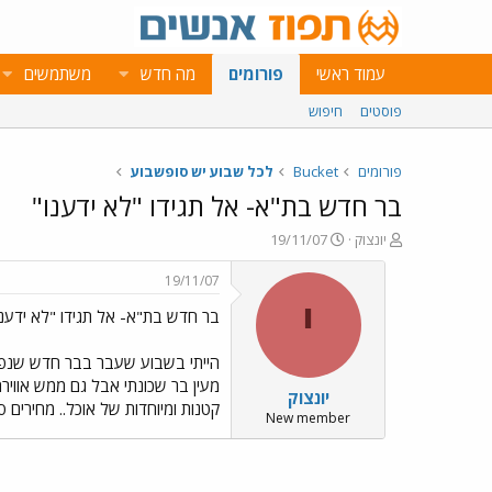
עמוד ראשי
פורומים
מה חדש
משתמשים
פוסטים
חיפוש
פורומים
Bucket
לכל שבוע יש סופשבוע
בר חדש בת"א- אל תגידו "לא ידענו"
פ
פ
יונצוק
19/11/07
ו
ו
ת
ר
19/11/07
ח
ס
י
בר חדש בת"א- אל תגידו "לא ידענו" ..//Emo115.gif
ה
ם
נ
ב
ו
ת
ש
א
מעין בר שכונתי אבל גם ממש אוויר
יונצוק
א
ר
קטנות ומיוחדות של אוכל.. מחירים סבבה לגמרי! 
י
New member
ך