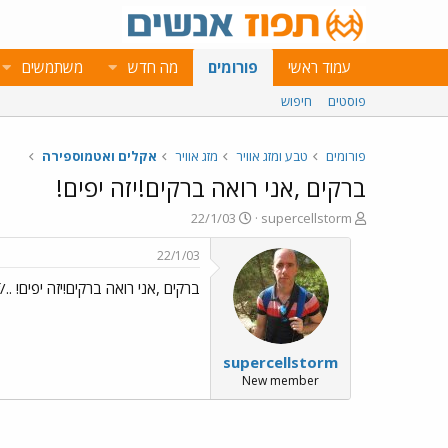
עמוד ראשי
פורומים
מה חדש
משתמשים
פוסטים
חיפוש
פורומים
טבע ומזג אוויר
מזג אוויר
אקלים ואטמוספירה
ברקים ,אני רואה ברקים!יזה יפים!
פ
פ
22/1/03
supercellstorm
ו
ו
ת
ר
22/1/03
ח
ס
ברקים ,אני רואה ברקים!יזה יפים! ../images/Emo13.gif
ה
ם
נ
ב
ו
ת
ש
א
supercellstorm
א
ר
י
New member
ך