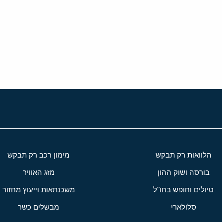
י
שור
הלוואות רק תבקש
מימון רכב רק תבקש
בורסה ושוק ההון
מזג האוויר
טיולים וחופש בחו"ל
משכנתאות וייעוץ מחזור
סלולארי
מבשלים כשר