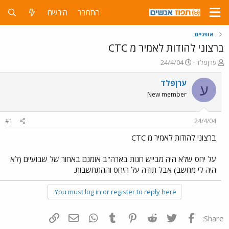
התחבר
הירשם
אופניים
ברצוני להודות לאמיר מ CTC
פ
פ
ערןפלד
24/4/04
ו
ו
ת
ר
ערןפלד
ע
ח
ס
New member
ה
ם
נ
ב
ו
ת
#1
24/4/04
ש
א
א
ר
ברצוני להודות לאמיר מ CTC
י
ך
על יחס שלא היה מבייש חנות בארה"ב אומנם באחור של שבועיים (לא
היה לי מחשב) אבל תודה על היחס וההתחשבות.
You must log in or register to reply here.
פייסבוק
Twitter
Reddit
Pinterest
Tumblr
WhatsApp
דואר אלקטרוני
הוסף קישור
Share: