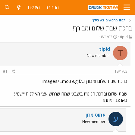
התחבר
הירשם
תפוז מחפשים בשבילך
ברכת שבת שלום ומבורך!
פ
פ
18/1/03
tipid
ו
ו
ת
ר
tipid
T
ח
ס
New member
ה
ם
נ
ב
ו
ת
#1
18/1/03
ש
א
א
ר
ברכת שבת שלום ומבורך!../images/Emo39.gif
י
ך
שבת שלום וברכת חג ט"ו בשבט שמח שרחש עצי האילנות יישמע
בארצנו! מתמר
עמוס מרון
ע
New member