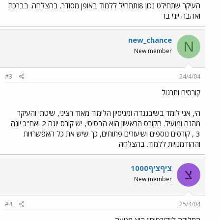
העיקר שתחילט נכון 8ותתחיל ללמוד באופן מסודר. בהצלחה. בברכה
ואהבה יוגי בר
new_chance
N
New member
#3
24/4/04
קורסים ותרגול
הי, אני לומד בשיבננדה ומניסיון הלימוד מאוד רציני, שיטתי והעיקר
מהנה ומועיל. הקורס הראשון הוא הבסיסי, יש קורס יוגה 2 ואח"כ יוגה
3 , קורסים נוספים ושיעורים פתוחים, כך שיש את כל האפשרויות
וההזדמנויות ללמוד. בהצלחה.
ציףציף1000
צ
New member
#4
25/4/04