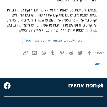
החלוקה ל"קורסים" היא מטעה
מבחינה מסויימת. כפי שאמרו קודמיי - לימוד יוגה לוקח כל החיים. אני
מניחה שבמרכזים שונים מחלקים את הלימוד לשלבים הנקראים
"קורסים" אך הדבר נעשה אך משום שהלקוחות מכירים את הפורמט
של קורסים, וחוששים מהתחייבות מראש לדבר שיימשך זמן רב. בכל
מקרה, מי שמתחיל ו"נדלק" על זה, כבר לא ירצה להפסיק.
You must log in or register to reply here.
פייסבוק
Twitter
Reddit
Pinterest
Tumblr
WhatsApp
דואר אלקטרוני
הוסף קישור
Share:
יוגה