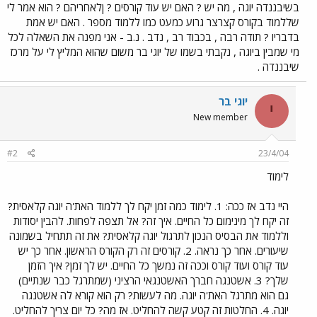
בשיבננדה יוגה , מה יש ? האם יש עוד קורסים ? ןלאחריהם ? הוא אמר לי
שללמוד בקורס קצרצר גרוע כמעט כמו ללמוד מספר . האם יש אמת
בדבריו ? תודה רבה , בכבוד רב , נדב . נ.ב - אני מפנה את השאלה לכל
מי שמבין ביוגה , נקבתי בשמו של יוגי בר משום שהוא המליץ לי על מרכז
שיבננדה .
יוגי בר
י
New member
#2
23/4/04
לימוד
היי נדב אז ככה: 1. לימוד כמה זמן יקח לך ללמוד האת'ה יוגה קלאסית?
זה יקח לך מינימום כל החיים. איך זה? אל תצפה לפחות. להבין יסודות
וללמוד את הבסיס הנכון לתרגול יוגה קלאסית? את זה תתחיל בשמונה
שיעורים. אחר כך נראה. 2. קורסים זה רק הקורס הראשון. אחר כך יש
עוד קורס ועוד קורס וככה זה נמשך כל החיים. יש לך זמן? איך הזמן
שלך? 3. אשטנגה חברך האשטנגאי הרציני (שמתרגל כבר שנתיים)
גם הוא מתרגל האת'ה יוגה. מה לעשות? רק הוא קורא לה אשטנגה
יוגה. 4. החלטות זה קטע קשה להחליט. אז מה? כל יום צריך להחליט.