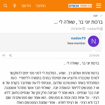
התחבר
הירשם
יוגה
ברכות יוגי בר , שאלה לי ...
פ
פ
23/4/04
nadavf9
ו
ו
ת
ר
nadavf9
N
ח
ס
New member
ה
ם
נ
ב
ו
ת
#1
23/4/04
ש
א
א
ר
ברכות יוגי בר , שאלה לי ...
י
ך
ברכות זוהרות ושלום רב . שמע , המלצת לי לפני מס' ימים להתקשר
למרכז שיבננדה ולהציע את תמיכתי במרכז בתמורה ללימודיי . כעת
הסתכלתי באתר האינטרנט שלהם , ונוכחתי לדעת שמדובר בקורס של 8
או 7 מפגשים ללימוד ההאת'ה יוגה . שאלתי חבר אשר מתרגל אשטנגה
יוגה כבר שנתיים - והוא אמר לי שביוגה פרק זמן של שנתיים נחשב ללא
רציני - על אחת כמה וכמה 8 מפגשים . הוא אומר ש8 מפגשים זה שום
דבר ולא רציני . אז רציתי לוודא - אחרי שמונת המפגשים האלו