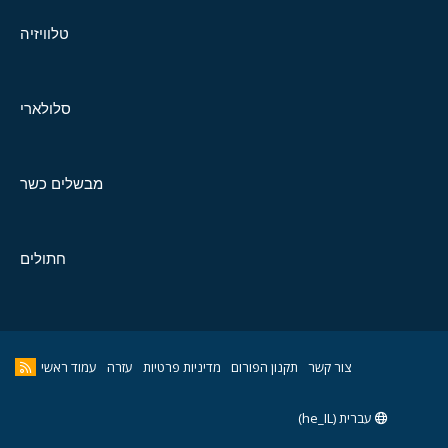
טלוויזיה
סלולארי
מבשלים כשר
חתולים
צור קשר
תקנון הפורום
מדיניות פרטיות
עזרה
עמוד ראשי
עברית (he_IL)