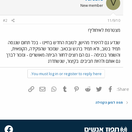
V
New member
#2
11/9/10
מצטרפת לאיחוליך!
שנדע גם להיפרד מהישן, לטובת החדש בחיינו - בכל תחום שננסה
תמיד בטוב, ולא תמיד ברגש ובכאב. שנזכור שהפקידה, הקופאית,
והשומר בכניסה - גם הם רוצים לחזור הביתה מאושרים - ונזכור לברך
גם אותם ולהיות חביבים. בקיצור, שנשתדרג
You must log in or register to reply here.
פייסבוק
Twitter
Reddit
Pinterest
Tumblr
WhatsApp
דואר אלקטרוני
הוסף קישור
Share:
תפוז למען הקהילה