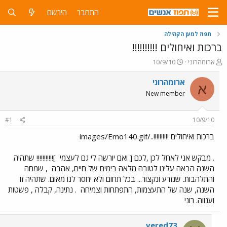
התחבר
הירשם
תפוז למען הקהילה
ברכות ואיחולים !!!!!!!!!!
פ
פ
ארומהרוני
10/9/10
ו
ו
ת
ר
ארומהרוני
א
ח
ס
New member
ה
ם
נ
ב
ו
ת
#1
10/9/10
ש
א
א
ר
ברכות ואיחולים !!!!!!!!!!../images/Emo140.gif
י
ך
. מבקש אני לאחל לכן ,לכם [ ואם יורשה לי גם לעצמי
]!!!!!!!!!!! שתהיה
השנה הבאה עלינו לטובה מלאה בימים של חיים, אהבה
, שמחה
והתלהבות. שנזרע ונקצור... בכל תחום ולא יחסר לנו מאום. שתהיה זו
השנה, שנה של התעצמות, התפתחות וצמיחה
. נתינה, קבלה , פשטות
וענווה. רוני
vered73