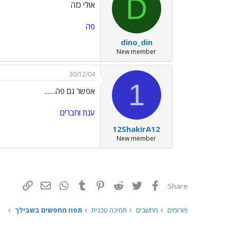
D
אולי כזה
פה
dino_din
New member
30/12/04
1
אפשר גם פה.......
ענת וחברים
12ShakirA12
New member
פייסבוק
Twitter
Reddit
Pinterest
Tumblr
WhatsApp
דואר אלקטרונ
הוסף קי
Share:
פורומים
מחשבים
תמיכה טכנית
תפוז מחפשים בשבילך