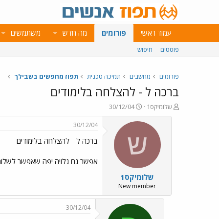
עמוד ראשי
פורומים
מה חדש
משתמשים
פוסטים
חיפוש
פורומים
מחשבים
תמיכה טכנית
תפוז מחפשים בשבילך
ברכה ל - להצלחה בלימודים
פ
פ
שלומיקס1
30/12/04
ו
ו
ת
ר
30/12/04
ח
ס
ש
ברכה ל - להצלחה בלימודים
ה
ם
נ
ב
ו
ת
אפשר גם גלויה יפה שאפשר לשלוח
ש
א
שלומיקס1
א
ר
י
New member
ך
30/12/04