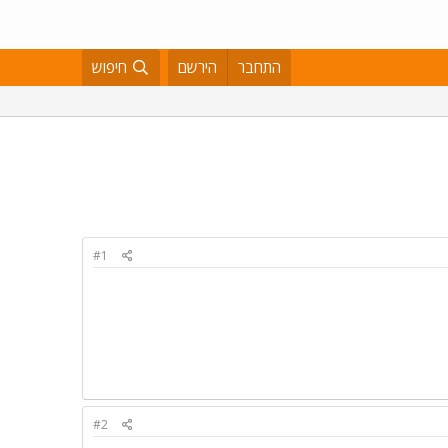
התחבר
הירשם
חיפוש
#1
#2