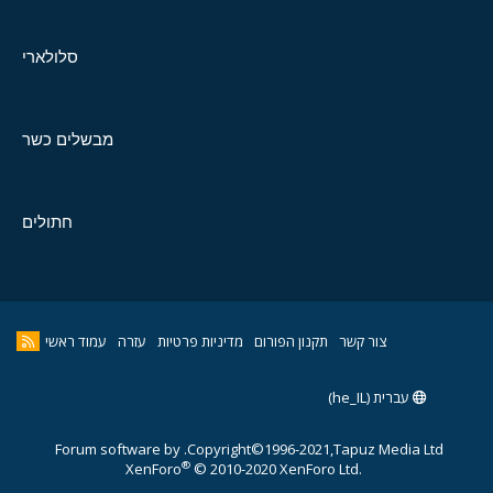
סלולארי
מבשלים כשר
חתולים
צור קשר
תקנון הפורום
מדיניות פרטיות
עזרה
עמוד ראשי
עברית (he_IL)
Forum software by
Copyright©1996-2021,Tapuz Media Ltd.
®
XenForo
© 2010-2020 XenForo Ltd.