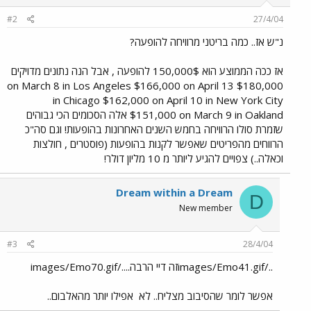
#2
27/4/04
נ"ש אז.. כמה בריטני מרוויחה להופעה?
אז ככה הממוצע הוא 150,000$ להופעה , אבל הנה נתונים מדויקים
$180,000 on March 8 in Los Angeles $166,000 on April 13
in Chicago $162,000 on April 10 in New York City
$151,000 on March 9 in Oakland אלה הסכומים הכי גבוהים
שזמרת סולו הרוויחה בחמש השנים האחרונות בהופעות! וגם סה"כ
הרווחים מהפריטים שאפשר לקנות בהופעות (פוסטרים , חולצות
וכאלה..) צפויים להגיע ליותר מ 10 מליון דולר!
Dream within a Dream
D
New member
#3
28/4/04
../images/Emo41.gifזה דיי הרבה..../images/Emo70.gif
אפשר לומר שהסיבוב מצליח.. לא
אפילו יותר מהאלבום..