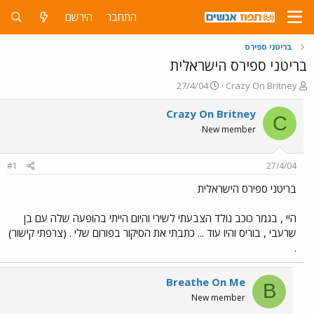
התחבר
הירשם
בריטני ספירס
בריטני ספירס הישראלית
פ
פ
27/4/04
Crazy On Britney
ו
ו
ת
ר
Crazy On Britney
C
ח
ס
New member
ה
ם
נ
ב
ו
ת
#1
27/4/04
ש
א
א
ר
בריטני ספירס הישראלית
י
ך
היי , בגמר כוכב נולד הצבעתי לשירי והיום הייתי בהופעה שלה עם בן
שרעבי , בוריס והיו עוד ... כתבתי את הסיקור בפורום שלי . (צרפתי קישור)
.
Breathe On Me
B
New member