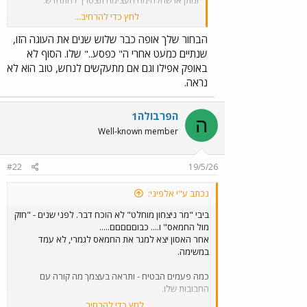
לחץ כדי להרחיב...
לצווח באמצע הכנת העוגה 'אבל המטבח לא מסודר'
זה נחמד, אבל לא באמת רציני. בכל אופן, לא לאנשים
הבחור שלך אופה כבר שלוש שנים את העוגה הזו,
ישרים והגונים.
שנתיים כמעט אחרי ה" כפסע.." שלו. הסוף לא
באופק אפילו וגם אם מתעקשים לנחש, טוב הוא לא
נראה.
הפרבולה1
ה
Well-known member
#22
19/5/26
נכתב ע"י אלפיני:
ביבי "מר ניצחון מוחלט" לא הוכח דבר. לפני שנים - "חזק
מול החמאס" ו.... כבוםםםםם.....
אחר האסון יצא למגר את החמאס לגמרי, לא עמד
במשימה.
כמה פעמים הבטיח - ותראה בעצמך מה קורה עם
החבובות שלו.
לחץ כדי להרחיב...