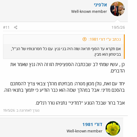
אלפיני
Well-known member
#11
19/5/26
נכתב ע"י דורי 1981:
אם תקרא עד הסוף תראה שזה היה בני גנץ. עם כל חסרונותיו של הנ"ל,
בביטחון הוא מבין.
כן , עשיו שמתי לב שבכתבה הספציפית הזו זה היה גנץ שאמר את
הדברים.
יחד עם זאת, גולן מכוון מטרה: מבחינתו מהלך צבאי צריך להסתכם
בהסכם מדיני. אבל במהלך שכזה הוא כבר הודיע כי יתמוך בתנאי הזה.
אבל ברור שבכל הנוגע "למדיני" נתניהו גורר רגלים.
נערך לאחרונה ב:
19/5/26
דורי 1981
Well-known member