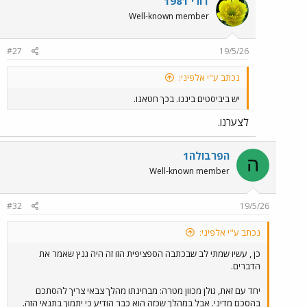
דורי 1981
Well-known member
#27
19/5/26
נכתב ע"י אלפיני:
יש ביביסטים ביננו. בכך חטאנו.
לצערנו.
הפרבולה1
ה
Well-known member
#32
19/5/26
נכתב ע"י אלפיני:
כן , עשיו שמתי לב שבכתבה הספציפית הזו זה היה גנץ שאמר את
הדברים.
יחד עם זאת, גולן מכוון מטרה: מבחינתו מהלך צבאי צריך להסתכם
בהסכם מדיני. אבל במהלך שכזה הוא כבר הודיע כי יתמוך בתנאי הזה.