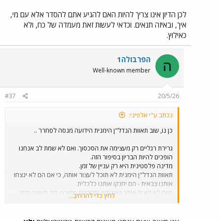
לכן הדיון אינו צריך להיות האם להגיע אתם להסדר אלא עם מי,
איך, ובאיזה תנאים. וכדאי לעשות זאת מעמדה של כח, ולא
כאילוץ.
הפרבולה1
ה
Well-known member
#37
20/5/26
נכתב ע"י אלפיני:
כן נו, שוב תאוות הנדל"ן הימנית הידועה מנסה לסחרר ..
גרירת רגליים רק מעצימה את הסכסוך. ואם לא שמת לב אנחנו
הופכים להיות הבריון בסיפור הזה.
מדינה פלסטינית היא רק עניין של זמן.
תאוות הנדל"ן הימנית לא תוכל לעצור אותה, כי אם הם לא ינצחו
אותנו צבאית - הם יחנקו אותנו כלכלית.
היום לא רוצים אותך באירווזיון ותחרויות ספורט. מה תעשה מחר
לחץ כדי להרחיב...
כשהעולם לא ירצה לסחור אתנו? כיצד אתה מצפה להתקיים?
לזה , אין לדרך של הימין פתרון.
היום אתם נאחזים בטראמפ לאחר שברוב טיפשותכם התערבתם