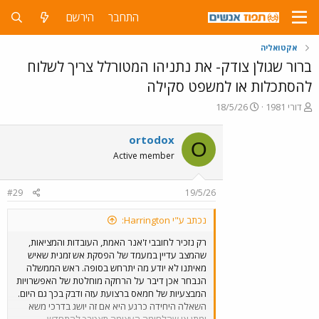
התחבר
הירשם
אקטואליה
ברור שגולן צודק- את נתניהו המטורלל צריך לשלוח
להסתכלות או למשפט סקילה
פ
פ
דורי 1981
18/5/26
ו
ו
ת
ר
ortodox
O
ח
ס
Active member
ה
ם
נ
ב
ו
ת
#29
19/5/26
ש
א
א
ר
נכתב ע"י Harrington:
י
ך
רק נזכיר לחובבי ז'אנר האמת, העובדות והמציאות,
שהמצב עדיין במעמד של הפסקת אש זמנית שאיש
מאיתנו לא יודע מה יתרחש בסופה. ראש הממשלה
הנבחר אכן דיבר על הרחקה מוחלטת של האפשרויות
המבצעיות של חמאס ברצועת עזה ודבק בכך גם היום.
השאלה היחידה כרגע היא אם זה יושג בדרכי משא
ומתן או שהלחימה העצימה תצטרך להתחדש.