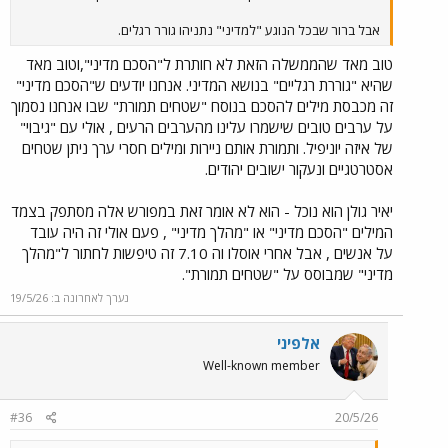
אבל ברור שבכל הנוגע "למדיני" נתניהו גורר רגלים.
טוב מאד שהממשלה הזאת לא חותרת ל"הסכם מדיני",וטוב מאד
שהיא "גוררת רגליים" בנושא המדיני. אנחנו יודעים ש"הסכם מדיני"
זה מכבסת מילים להסכם בנוסח "שטחים תמורת" שבו אנחנו נסמוך
על ערבים טובים שישמרו עלינו מהערבים הרעים , אולי עם "גיבוי"
של איזה יוניפיל. ותמורת אותם ניירות ומילים חסרי ערך ניתן שטחים
אסטרטגיים ונעקור ישובים יהודים.
יאיר גולן הוא נוכל - הוא לא אומר זאת במפורש אלה מסתפק בצמד
המילים "הסכם מדיני" או "מהלך מדיני" , פעם אולי זה היה עובד
על אנשים , אבל אחרי אוסלו וה 7.10 זה טיפשות לחתור ל"מהלך
מדיני" שמבוסס על "שטחים תמורת".
נערך לאחרונה ב:
19/5/26
אלפיני
Well-known member
#36
20/5/26