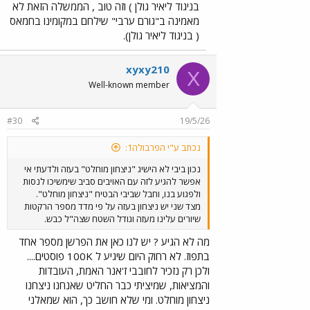
בניגוד ליאיר גולן ) וזה טוב , הממשלה הזאת לא
מאמינה ב"גורם ערבי" שילחם במקומינו בחמאס
( בניגוד ליאיר גולן).
xyxy210
X
Well-known member
#30
19/5/26
נכתב ע"י הפרבולה1:
נכון ביבי לא הישיג "ניצחון מוחלט" בעזה ולדעתי אי
אפשר להגיע לזה עם האויבים סביב שימשיכו לנסות
ולפגוע בנו, וחבל שביבי הבטיח "ניצחון מוחלט".
מצד שני יש ניצחון בעזה על פי מדד מספר הרקטות
שיורים עלינו מעזה וגודל השטח שצה"ל כבש.
מה לא הגיע ? יש לנו כאן את הפרשן מספר אחד
בתפוז. לא רחוק היום שיגיע ל 100K פוסטים....
ולכן רק נזכיר לחובבי ז'אנר האמת, העובדות
והמציאות, שמיציתי כבר החליט שאנחנו ניצחנו
ניצחון מוחלט. ומי שלא חושב כך, הוא שמאלני