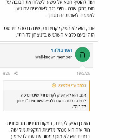
ועוד להוסיף חטא על פשע ולשלוח את הבובה על
חוט בתקן שרה - מירי רגב לאולפנים עם טעון
לאמנזיה לאומית. זה מגוחך.
אגב, הוא לא הפיק לקחים ורק שינה גרסה לחירטוט
הזה ובעם כלביא השתמש ב"ניצחון לדורות".
הפרבולה1
ה
Well-known member
#26
19/5/26
נכתב ע"י אלפיני:
אגב, הוא לא הפיק לקחים ורק שינה גרסה
לחירטוט הזה ובעם כלביא השתמש ב"ניצחון
לדורות".
הוא כן הפיק לקחים , במקום מדיניות תבוסתנית
מול עזה הוא מנהל מדיניות התקפית מול עזה .
בנתיים הוא לא מוכן למסור את עזה לרש"פ (