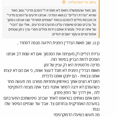
נכתב ע"י הפרבולה1:
טוב מאד שהממשלה הזאת לא חותרת ל"הסכם מדיני",וטוב מאד
שהיא "גוררת רגליים" בנושא המדיני. אנחנו יודעים ש"הסכם מדיני"
זה מכבסת מילים להסכם בנוסח "שטחים תמורת" שבו אנחנו נסמוך
על ערבים טובים שישמרו עלינו מהערבים הרעים , אולי עם "גיבוי"
של איזה יוניפיל. ותמורת אותם ניירות ומילים חסרי ערך ניתן שטחים
אסטרטגיים ונעקור ישובים יהודים.
כן נו, שוב תאוות הנדל"ן הימנית הידועה מנסה לסחרר ..
גרירת רגליים רק מעצימה את הסכסוך. ואם לא שמת לב אנחנו
הופכים להיות הבריון בסיפור הזה.
מדינה פלסטינית היא רק עניין של זמן.
תאוות הנדל"ן הימנית לא תוכל לעצור אותה, כי אם הם לא ינצחו
אותנו צבאית - הם יחנקו אותנו כלכלית.
היום לא רוצים אותך באירווזיון ותחרויות ספורט. מה תעשה מחר
כשהעולם לא ירצה לסחור אתנו? כיצד אתה מצפה להתקיים?
לזה , אין לדרך של הימין פתרון.
היום אתם נאחזים בטראמפ לאחר שברוב טיפשותכם התערבתם
במערכת האמריקנית ובחרתם צד. אבל עוד שנתיים הסיפור שלו
נגמר.
מה תעשו כשיעלו הדמוקרטים?