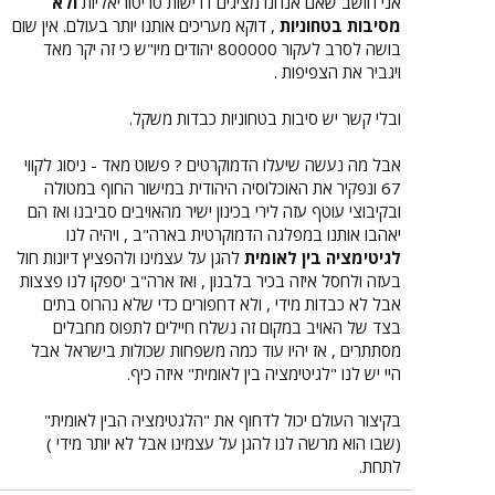
אני חושב שאם אנחנו מציגים דרישות טריטוריאליות
ולא
במערכת האמריקנית ובחרתם צד. אבל עוד שנתיים הסיפור שלו
מסיבות בטחוניות
, דוקא מעריכים אותנו יותר בעולם. אין שום
נגמר.
בושה לסרב לעקור 800000 יהודים מיו"ש כי זה יקר מאד
מה תעשו כשיעלו הדמוקרטים?
ויגביר את הצפיפות .
לכן הדיון אינו צריך להיות האם להגיע אתם להסדר אלא עם מי,
איך, ובאיזה תנאים. וכדאי לעשות זאת מעמדה של כח, ולא כאילוץ.
ובלי קשר יש סיבות בטחוניות כבדות משקל.
אבל מה נעשה שיעלו הדמוקרטים ? פשוט מאד - ניסוג לקווי
67 ונפקיר את האוכלוסיה היהודית במישור החוף במטולה
ובקיבוצי עוטף עזה לירי בכינון ישיר מהאויבים סביבנו ואז הם
יאהבו אותנו במפלגה הדמוקרטית בארה"ב , ויהיה לנו
לגיטימציה בין לאומית
להגן על עצמינו ולהפציץ דיונות חול
בעזה ולחסל איזה בכיר בלבנון , ואז ארה"ב יספקו לנו פצצות
אבל לא כבדות מידי , ולא דחפורים כדי שלא נהרוס בתים
בצד של האויב במקום זה נשלח חיילים לתפוס מחבלים
מסתתרים , אז יהיו עוד כמה משפחות שכולות בישראל אבל
היי יש לנו "לגיטימציה בין לאומית" איזה כיף.
בקיצור העולם יכול לדחוף את "הלגטימציה הבין לאומית"
(שבו הוא מרשה לנו להגן על עצמינו אבל לא יותר מידי )
לתחת.