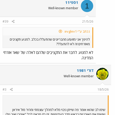
1ספי11
1
Well-known member
#39
21/5/26
נכתב ע"י evglev1:
להיפך אני מזועזע מהבריונים שהתעללו בכלב. למנוע תקציבים
מאזרחים זה לא להתעלל?
לא למנוע. לחבר את התקציבים שלהם לאלה של שאר אזרחי
המדינה.
דורי 1981
Well-known member
#3
18/5/26
שימו לב שהוא אומר פה שייתן גיבוי מלא למהלך עוצמתי ומהיר מול איראן
שישים את האורניום בראש סדר העדיפויות. זה רק מראה לכל "אוהבי יאיר גולן