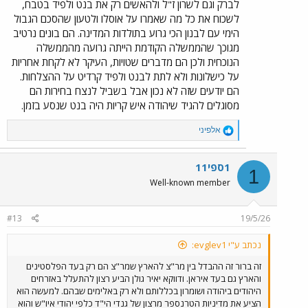
לברק וגם לשרון ז"ל ולהאשים רק את בנט ולפיד בטבח,
לשכוח את כל מה שאמרו על אוסלו ולטעון שהסכם הגבול
הימי עם לבנון הכי גרוע בתולדות המדינה. הם בונים נרטיב
מגוכך שהממשלה הקודמת הייתה גרועה מהממשלה
הנוכחית ולכן הם מדברים שטויות, העיקר לא לקחת אחריות
על כישלונות ולא לתת לבנט ולפיד קרדיט על ההצלחות.
הם יודעים שזה לא נכון אבל בשביל לנצח בחירות הם
מסוגלים להגיד שיהודה איש קריות היה בנט שנסע בזמן.
R
אלפיני
e
a
c
1ספי11
1
t
Well-known member
i
o
n
#13
19/5/26
s
:
נכתב ע"י evglev1:
זה ברור זה ההבדל בין מר"צ להארץ שמר"צ הם רק בעד הפלסטינים
והארץ גם בעד איראן. ודווקא יאיר גולן הביע רצון להתעלל באזרחים
היהודים ביהודה ושומרון בכללותם ולא רק באלימים שבהם. למעשה הוא
הציע את מדיניות הטרנספר מרצון של גנדי הי"ד כלפי יהודי איו"ש והוא