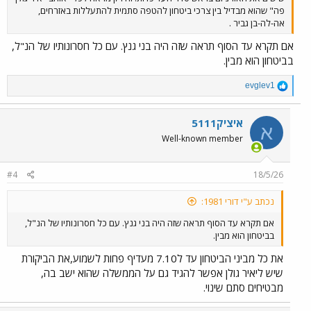
פה" שהוא מבדיל בין צרכי ביטחון להטפה סתמית להתעללות באזרחים,
אה-לה-בן גביר .
אם תקרא עד הסוף תראה שזה היה בני גנץ. עם כל חסרונותיו של הנ"ל,
בביטחון הוא מבין.
R
evglev1
e
a
c
איציק5111
א
t
Well-known member
i
o
n
#4
18/5/26
s
:
נכתב ע"י דורי 1981:
אם תקרא עד הסוף תראה שזה היה בני גנץ. עם כל חסרונותיו של הנ"ל,
בביטחון הוא מבין.
את כל מביני הביטחון עד ל7.10 מעדיף פחות לשמוע,את הביקורת
שיש ליאיר גולן אפשר להגיד גם על הממשלה שהוא ישב בה,
מבטיחים סתם שינוי.