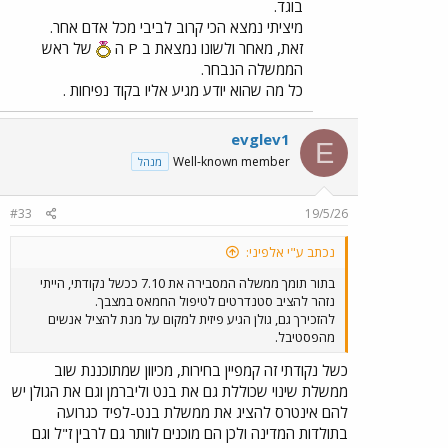
בוגד.
מיציתי נמצא הכי קרוב לביבי מכל אדם אחר.
זאת, מאחר ולשונו נמצאת ב P ה
של ראש
הממשלה הנבחר.
כל מה שהוא יודע מגיע אליו בקוד נפיחות .
evglev1
E
Well-known member
מנהל
#33
19/5/26
נכתב ע"י אלפיני:
בתור תומך ממשלה המסבירה את 7.10 ככשל נקודתי, הייתי
נזהר להציב סטנדרטים לטיפול החמאס במצבך.
להזכירך גם, גולן הגיע פיזית למקום על מנת להציל אנשים
מהפסטיבל.
כשל נקודתי זה קמפיין בחירות, מכיוון שמתוכננת שוב
ממשלת שינוי שכוללת גם את בנט וליברמן וגם את הגולן יש
להם אינטרס להציג את ממשלת בנט-לפיד כגרועה
בתולדות המדינה ולכן הם מוכנים לוותר גם לרבין ז"ל וגם