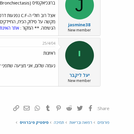
J
ברונכיאקטזיס (Bronchiectasis
אצל רוב חולי 
מקשה על סילוק הכיח, החיידקים ו
jasmine38
הנשימה. ** המקור :
אתר האיגוד
New member
25/4/04
י
ראיונות
נעמה שלום, אני מציעה שתפני למ
יעל ליקבר
New member
פייסבוק
Twitter
Reddit
Pinterest
Tumblr
WhatsApp
דואר אלקטרונ
הוסף קי
Share:
פורומים
רפואה ובריאות
תמיכה
סיסטיק פיברוזיס