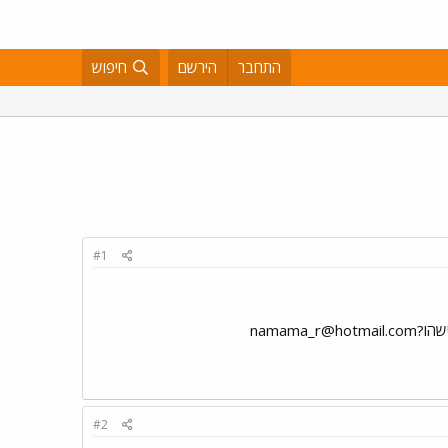
התחבר
הירשם
חיפוש
#1
שהו
?namama_r@hotmail.com
#2