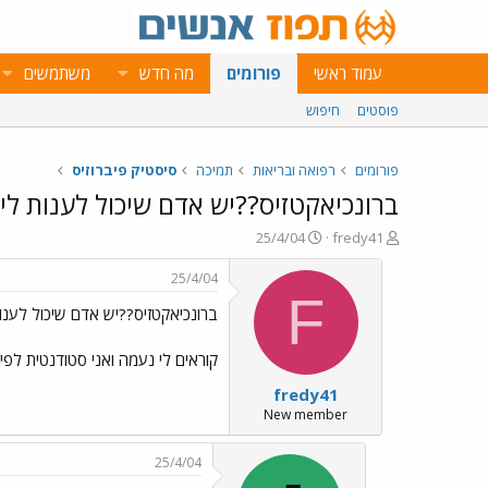
עמוד ראשי
פורומים
מה חדש
משתמשים
פוסטים
חיפוש
פורומים
רפואה ובריאות
תמיכה
סיסטיק פיברוזיס
ברונכיאקטזיס??יש אדם שיכול לענות לי
פ
פ
25/4/04
fredy41
ו
ו
ת
ר
25/4/04
ח
ס
F
ברונכיאקטזיס??יש אדם שיכול לענות
ה
ם
נ
ב
ו
ת
קוראים לי נעמה ואני סטודנטית לפי
ש
א
fredy41
א
ר
י
New member
ך
25/4/04