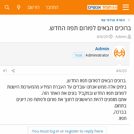
התחבר
הירשם
הסרת עודפי עור
ברוכים הבאים לפורום תפוז החדש.
פ
פ
4/6/20
Admin
ו
ו
ת
ר
Admin
ח
ס
Administrator
מנהל
ה
ם
נ
ב
ו
ת
#1
4/6/20
ש
א
א
ר
.ברוכים הבאים לפורום תפוז החדש,
י
בימים אלה ממש אנחנו עובדים על העברת המידע מהמערכות הישנות
ך
לפורום תפוז החדש ובמקביל בונים את האתר הזה.
אתם מוזמנים להיות הראשונים לחנוך את פורום ולפתוח פה דיונים
בתחום.
בברכה,
תפוז.
You must log in or register to reply here.