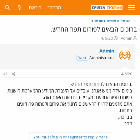
התחבר
הירשם
השתלות שיניים ביום אחד
ברוכים הבאים לפורום תפוז החדש.
פ
פ
4/6/20
Admin
ו
ו
ת
ר
Admin
ח
ס
Administrator
מנהל
ה
ם
נ
ב
ו
ת
#1
4/6/20
ש
א
א
ר
.ברוכים הבאים לפורום תפוז החדש,
י
בימים אלה ממש אנחנו עובדים על העברת המידע מהמערכות הישנות
ך
לפורום תפוז החדש ובמקביל בונים את האתר הזה.
אתם מוזמנים להיות הראשונים לחנוך את פורום ולפתוח פה דיונים
בתחום.
בברכה,
תפוז.
You must log in or register to reply here.