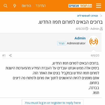
התחבר
הירשם
הגירה לאוסטרליה
ברוכים הבאים לפורום תפוז החדש.
פ
פ
4/6/20
Admin
ו
ו
ת
ר
Admin
ח
ס
Administrator
מנהל
ה
ם
נ
ב
ו
ת
#1
4/6/20
ש
א
א
ר
.ברוכים הבאים לפורום תפוז החדש,
י
בימים אלה ממש אנחנו עובדים על העברת המידע מהמערכות הישנות
ך
לפורום תפוז החדש ובמקביל בונים את האתר הזה.
אתם מוזמנים להיות הראשונים לחנוך את פורום ולפתוח פה דיונים
בתחום.
בברכה,
תפוז.
You must log in or register to reply here.