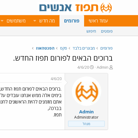
עמוד ראשי
פורומים
מה חדש
משתמשים
פוסטים
חיפוש
פורומים
מבוגרים בלבד
סקס
הפנטהאוז
ברוכים הבאים לפורום תפוז החדש.
פ
פ
4/6/20
Admin
ו
ו
ת
ר
4/6/20
ח
ס
.ברוכים הבאים לפורום תפוז החדש,
ה
ם
נ
ב
בימים אלה ממש אנחנו עובדים על 
ו
ת
אתם מוזמנים להיות הראשונים לחנוך
ש
א
בברכה,
Admin
א
ר
תפוז.
י
Administrator
ך
מנהל