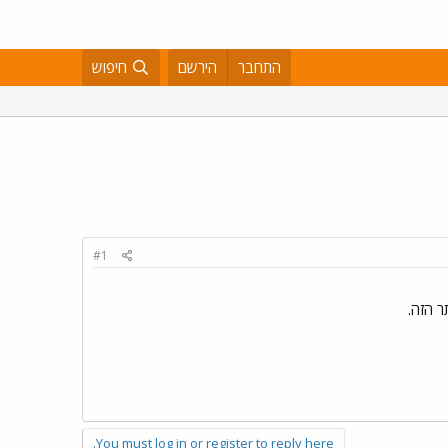
התחבר
הירשם
חיפוש
#1
 הזה.
You must log in or register to reply here.