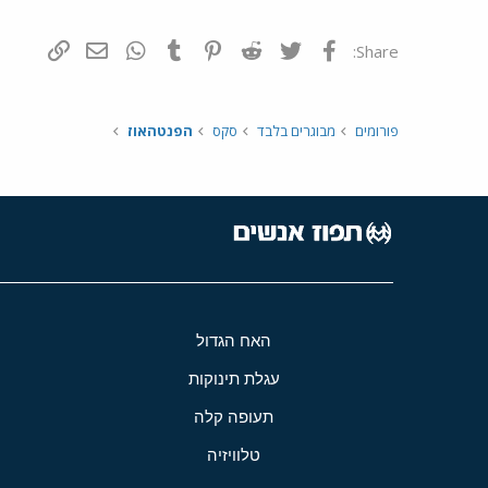
פייסבוק
Twitter
Reddit
Pinterest
Tumblr
WhatsApp
דואר אלקטרונ
הוסף קי
Share:
פורומים
מבוגרים בלבד
סקס
הפנטהאוז
האח הגדול
עגלת תינוקות
תעופה קלה
טלוויזיה