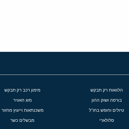
י
שור
הלוואות רק תבקש
מימון רכב רק תבקש
בורסה ושוק ההון
מזג האוויר
טיולים וחופש בחו"ל
משכנתאות וייעוץ מחזור
סלולארי
מבשלים כשר