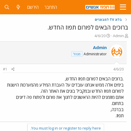
התחבר
הירשם
בלוג TV למבוגרים
ברוכים הבאים לפורום תפוז החדש.
פ
פ
4/6/20
Admin
ו
ו
ת
ר
Admin
ח
ס
Administrator
מנהל
ה
ם
נ
ב
ו
ת
#1
4/6/20
ש
א
א
ר
.ברוכים הבאים לפורום תפוז החדש,
י
בימים אלה ממש אנחנו עובדים על העברת המידע מהמערכות הישנות
ך
לפורום תפוז החדש ובמקביל בונים את האתר הזה.
אתם מוזמנים להיות הראשונים לחנוך את פורום ולפתוח פה דיונים
בתחום.
בברכה,
תפוז.
You must log in or register to reply here.