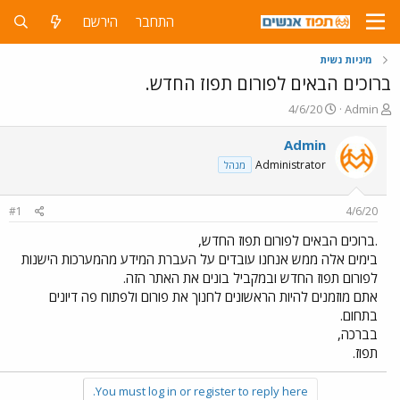
התחבר
הירשם
מיניות נשית
ברוכים הבאים לפורום תפוז החדש.
פ
פ
4/6/20
Admin
ו
ו
ת
ר
Admin
ח
ס
Administrator
מנהל
ה
ם
נ
ב
ו
ת
#1
4/6/20
ש
א
א
ר
.ברוכים הבאים לפורום תפוז החדש,
י
בימים אלה ממש אנחנו עובדים על העברת המידע מהמערכות הישנות
ך
לפורום תפוז החדש ובמקביל בונים את האתר הזה.
אתם מוזמנים להיות הראשונים לחנוך את פורום ולפתוח פה דיונים
בתחום.
בברכה,
תפוז.
You must log in or register to reply here.